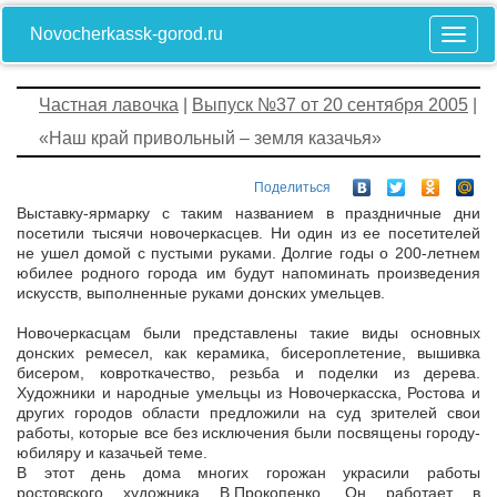
Novocherkassk-gorod.ru
Частная лавочка
|
Выпуск №37 от 20 сентября 2005
|
«Наш край привольный – земля казачья»
Поделиться
Выставку-ярмарку с таким названием в праздничные дни
посетили тысячи новочеркасцев. Ни один из ее посетителей
не ушел домой с пустыми руками. Долгие годы о 200-летнем
юбилее родного города им будут напоминать произведения
искусств, выполненные руками донских умельцев.
Новочеркасцам были представлены такие виды основных
донских ремесел, как керамика, бисероплетение, вышивка
бисером, ковроткачество, резьба и поделки из дерева.
Художники и народные умельцы из Новочеркасска, Ростова и
других городов области предложили на суд зрителей свои
работы, которые все без исключения были посвящены городу-
юбиляру и казачьей теме.
В этот день дома многих горожан украсили работы
ростовского художника В.Прокопенко. Он работает в