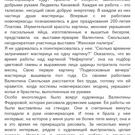
добрыми руками Людмилы Канаевой. Каждая ее работа – это
талисман, несущий свою добрую энергетику. В каждом из них
частица души мастерицы. Впервые с ее работами
новочеркасцы познакомились в дни празднования 200-летия
Платова. Изумительной красоты картины, женские украшения
и пасхальные яйца, изготовленные и вышитые бисером,
представила на выставке-ярмарке Валентина Смольская,
неоднократная участница выставок “Женская палитра”.
Я не удержалась и поинтересовалась у нее: “Сколько времени
затрачивает мастерица на одну картину?” Оказалось, что во
время работы над картиной “Нифертити”, она на подбор
цветовой гаммы и выражение лица царицы потратила почти
месяц. Свою первую картину “Подмосковные вечера”
мастерица вышивала пол года. Со своими работами
Валентина Смольская расстается без труда, потому что ей
нравится, когда костюмы новочеркасских модниц украшают
колье и браслеты, выполненные ее руками.
Особо многолюдно было вокруг художницы Валентины
Федоровой, которая рисовала дружеские шаржи. Ее работы не
были выставлены на стендах. Они в считанные минуты
попадали в руки новочеркасцев. И пока я брала у нее
интервью, на которое у меня ушло не более пяти минут, она и
в это время не прекращала рисовать. За несколько минут
моего интервью, рядом с художницей выстроилась целая