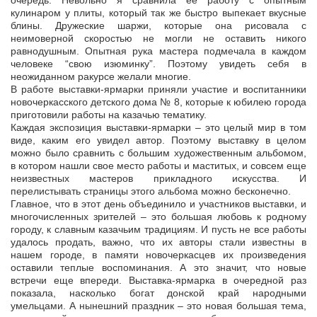
очередь. Невольно я сравнила ее работу с опытным
кулинаром у плиты, который так же быстро выпекает вкусные
блины. Дружеские шаржи, которые она рисовала с
неимоверной скоростью не могли не оставить никого
равнодушным. Опытная рука мастера подмечала в каждом
человеке “свою изюминку”. Поэтому увидеть себя в
неожиданном ракурсе желали многие.
В работе выставки-ярмарки приняли участие и воспитанники
новочеркасского детского дома № 8, которые к юбилею города
приготовили работы на казачью тематику.
Каждая экспозиция выставки-ярмарки – это целый мир в том
виде, каким его увидел автор. Поэтому выставку в целом
можно было сравнить с большим художественным альбомом,
в котором нашли свое место работы и маститых, и совсем еще
неизвестных мастеров прикладного искусства. И
перелистывать страницы этого альбома можно бесконечно.
Главное, что в этот день объединило и участников выставки, и
многочисленных зрителей – это большая любовь к родному
городу, к славным казачьим традициям. И пусть не все работы
удалось продать, важно, что их авторы стали известны в
нашем городе, в памяти новочеркасцев их произведения
оставили теплые воспоминания. А это значит, что новые
встречи еще впереди. Выставка-ярмарка в очередной раз
показала, насколько богат донской край народными
умельцами. А нынешний праздник – это новая большая тема,