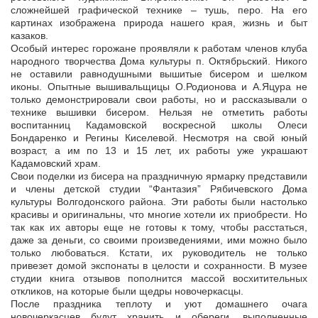
сложнейшей графической технике – тушь, перо. На его
картинах изображена природа нашего края, жизнь и быт
казаков.
Особый интерес горожане проявляли к работам членов клуба
народного творчества Дома культуры п. Октябрьский. Никого
не оставили равнодушными вышитые бисером и шелком
иконы. Опытные вышивальщицы О.Родионова и А.Яцура не
только демонстрировали свои работы, но и рассказывали о
технике вышивки бисером. Нельзя не отметить работы
воспитанниц Кадамовской воскресной школы Олеси
Бондаренко и Регины Киселевой. Несмотря на свой юный
возраст, а им по 13 и 15 лет, их работы уже украшают
Кадамовский храм.
Свои поделки из бисера на праздничную ярмарку представили
и члены детской студии “Фантазия” Рябичевского Дома
культуры Волгодонского района. Эти работы были настолько
красивы и оригинальны, что многие хотели их приобрести. Но
так как их авторы еще не готовы к тому, чтобы расстаться,
даже за деньги, со своими произведениями, ими можно было
только любоваться. Кстати, их руководитель не только
привезет домой экспонаты в целости и сохранности. В музее
студии книга отзывов пополнится массой восхитительных
откликов, на которые были щедры новочеркасцы.
После праздника теплоту и уют домашнего очага
новочеркасцев будут хранить и обереги, выполненные