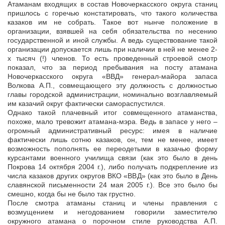
Атаманам входящих в состав Новочеркасского округа станиц
пришлось с горечью констатировать, что такого количества
казаков им не собрать. Такое вот нынче положение в
организации, взявшей на себя обязательства по несению
государственной и иной службы. А ведь существование такой
организации допускается лишь при наличии в ней не менее 2-
х тысяч (!) членов. То есть проведенный строевой смотр
показал, что за период пребывания на посту атамана
Новочеркасского округа «ВВД» генерал-майора запаса
Волкова А.П., совмещающего эту должность с должностью
главы городской администрации, номинально возглавляемый
им казачий округ фактически самораспустился.
Однако такой плачевный итог совмещенного атаманства,
похоже, мало тревожит атамана-мэра. Ведь в запасе у него –
огромный административный ресурс: имея в наличие
фактически лишь сотню казаков, он, тем не менее, имеет
возможность пополнять ее переодетыми в казачью форму
курсантами военного училища связи (как это было в день
Покрова 14 октября 2004 г.), либо получать подкрепление из
числа казаков других округов ВКО «ВВД» (как это было в День
славянской письменности 24 мая 2005 г.). Все это было бы
смешно, когда бы не было так грустно.
После смотра атаманы станиц и члены правления с
возмущением и негодованием говорили заместителю
окружного атамана о порочном стиле руководства А.П.