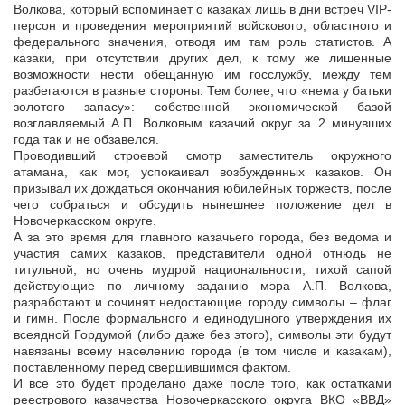
Волкова, который вспоминает о казаках лишь в дни встреч VIP-
персон и проведения мероприятий войскового, областного и
федерального значения, отводя им там роль статистов. А
казаки, при отсутствии других дел, к тому же лишенные
возможности нести обещанную им госслужбу, между тем
разбегаются в разные стороны. Тем более, что «нема у батьки
золотого запасу»: собственной экономической базой
возглавляемый А.П. Волковым казачий округ за 2 минувших
года так и не обзавелся.
Проводивший строевой смотр заместитель окружного
атамана, как мог, успокаивал возбужденных казаков. Он
призывал их дождаться окончания юбилейных торжеств, после
чего собраться и обсудить нынешнее положение дел в
Новочеркасском округе.
А за это время для главного казачьего города, без ведома и
участия самих казаков, представители одной отнюдь не
титульной, но очень мудрой национальности, тихой сапой
действующие по личному заданию мэра А.П. Волкова,
разработают и сочинят недостающие городу символы – флаг
и гимн. После формального и единодушного утверждения их
всеядной Гордумой (либо даже без этого), символы эти будут
навязаны всему населению города (в том числе и казакам),
поставленному перед свершившимся фактом.
И все это будет проделано даже после того, как остатками
реестрового казачества Новочеркасского округа ВКО «ВВД»