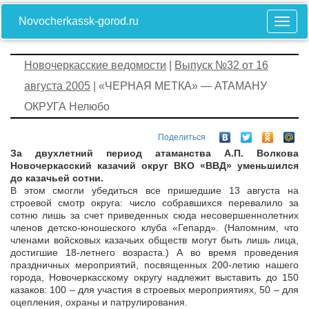
Novocherkassk-gorod.ru
Новочеркасские ведомости
|
Выпуск №32 от 16
августа 2005
| «ЧЕРНАЯ МЕТКА» — АТАМАНУ
ОКРУГА Нелюбо
Поделиться
За двухлетний период атаманства А.П. Волкова
Новочеркасский казачий округ ВКО «ВВД» уменьшился
до казачьей сотни.
В этом смогли убедиться все пришедшие 13 августа на
строевой смотр округа: число собравшихся перевалило за
сотню лишь за счет приведенных сюда несовершеннолетних
членов детско-юношеского клуба «Гепард». (Напомним, что
членами войсковых казачьих обществ могут быть лишь лица,
достигшие 18-летнего возраста.) А во время проведения
праздничных мероприятий, посвященных 200-летию нашего
города, Новочеркасскому округу надлежит выставить до 150
казаков: 100 – для участия в строевых мероприятиях, 50 – для
оцепления, охраны и патрулирования.