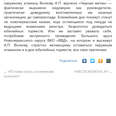
окружному атаману Волкову А.П. вручена «Черная метка» —
фактически выражено недоверие как руководителю,
практически доведшему возглавляемую им казачью
организацию до самораспада. Ближайшие дни покажут, станут
ли новочеркасские казаки, еще остающиеся под никуда не
ведущими знаменами реестра, безропотно дожидаться
юбилейных торжеств. Или же заставят уважать себя,
потребовав экстренного проведения Большого круга
Новочеркасского округа ВКО «ВВД», на котором и выскажут
А.П. Волкову, страстно желающему оставаться окружным
атаманом и в дни юбилейных торжеств, все свои претензии.
Поделиться
←
ЧТО нужно знать о психических
АНЕСТЕЗИОЛОГИ, АУ!
→
болезнях?