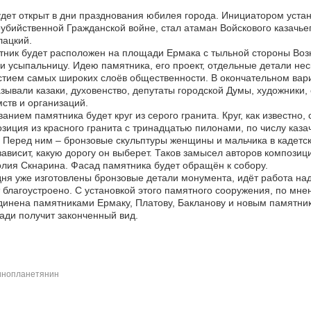
дет открыт в дни празднования юбилея города. Инициатором устан
убийственной Гражданской войне, стал атаман Войскового казачье
лацкий.
ник будет расположен на площади Ермака с тыльной стороны Возн
и усыпальницу. Идею памятника, его проект, отдельные детали не
стием самых широких слоёв общественности. В окончательном вари
зывали казаки, духовенство, депутаты городской Думы, художники,
ств и организаций.
анием памятника будет круг из серого гранита. Круг, как известно,
зиция из красного гранита с тринадцатью пилонами, по числу каза
. Перед ним – бронзовые скульптуры женщины и мальчика в кадетск
зависит, какую дорогу он выберет. Таков замысел авторов компози
лия Скнарина. Фасад памятника будет обращён к собору.
ня уже изготовлены бронзовые детали монумента, идёт работа на
 благоустроено. С установкой этого памятного сооружения, по мн
инена памятниками Ермаку, Платову, Бакланову и новым памятник
ди получит законченный вид.
инопланетянин