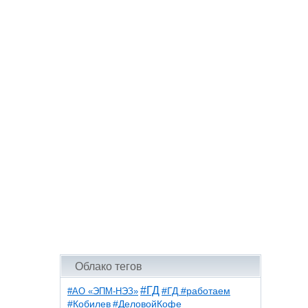
Облако тегов
#ГД
#АО «ЭПМ-НЭЗ»
#ГД #работаем
#ДеловойКофе
#Кобилев