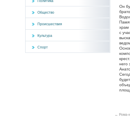
Политика
Он бу
брато
Общество
Водо
Памят
Происшествия
храм 
с уча
Культура
выска
ведом
Спорт
Основ
компо
крест
него 
Анато
Сегод
будет
объед
площа
←
Рома-