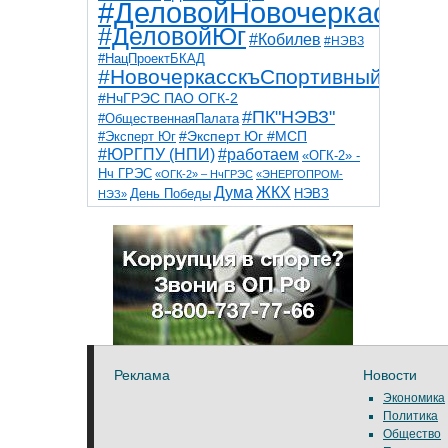
#ДеловойНовочеркасск
#ДеловойЮг
#Кобилев
#НЭВЗ
#НацПроектБКАД
#НовочеркасскъСпортивный
#НчГРЭС ПАО ОГК-2
#ПК"НЭВЗ"
#ОбщественнаяПалата
#Эксперт Юг
#Эксперт Юг #МСП
#ЮРГПУ (НПИ)
#работаем
«ОГК-2» -
Нч ГРЭС
«ОГК-2» – НчГРЭС
«ЭНЕРГОПРОМ-
Дума
ЖКХ
НЭВЗ
День Победы
НЭЗ»
ТНТ
НчГРЭС
Победа
Собор
ТПП
благоустройство
ветераны
выборы
дети
дороги
казаки
коррупция
космос
парк
общественная палата
пожар
роща
спорт
художники
театр
транспорт
Реклама
Новости
Экономика
Политика
Общество