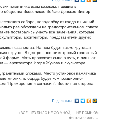
овки памятника всем казакам, павшим в
го общества Всевеликое Войско Донское Виктор
есенского собора, неподалёку от входа в нижний
сколько раз обсуждали на градостроительном совете
анте постарались учесть все замечания, которые
 скульпторы, архитекторы, представители других
 символ казачества. На нем будет также круговая
чьих округов. В центре – шестиметровый гранитный
ой форме. Мать провожает сына в путь, и лишь от
ции — архитектора Игоря Жукова и скульптора
д гранитными блоками. Место установки памятника
ению многих, площадь будет композиционно-
ом “Примирения и согласия”. Восточная сторона
Поделиться
«ВСЕ, ЧТО БЫЛО НЕ СО МНОЙ, … НЕ ПОМНЮ!»
Фантом памяти
→