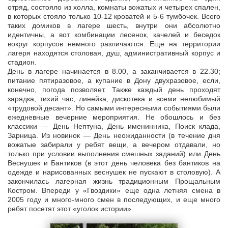
отряд, состояло из холла, комнаты вожатых и четырех спален,
в которых стояло только 10-12 кроватей и 5-6 тумбочек. Всего
таких домиков в лагере шесть, внутри они абсолютно
идентичны, а вот комбинации лесенок, качелей и беседок
вокруг корпусов немного различаются. Еще на территории
лагеря находятся столовая, душ, административный корпус и
стадион.
День в лагере начинается в 8.00, а заканчивается в 22.30;
питание пятиразовое, а купание в Дону двухразовое, если,
конечно, погода позволяет. Также каждый день проходят
зарядка, тихий час, линейка, дискотека и всеми нелюбимый
«трудовой десант». Но самыми интересными событиями были
ежедневные вечерние мероприятия. Не обошлось и без
классики — День Нептуна, День именинника, Поиск клада,
Зарница. Из новинок — День неожиданности (в течение дня
вожатые забирали у ребят вещи, а вечером отдавали, но
только при условии выполнения смешных заданий) или День
Веснушек и Бантиков (в этот день человека без бантиков на
одежде и нарисованных веснушек не пускают в столовую). А
закончилась лагерная жизнь традиционным Прощальным
Костром. Впереди у «Гвоздики» еще одна летняя смена в
2005 году и много-много смен в последующих, и еще много
ребят посетят этот «уголок истории».