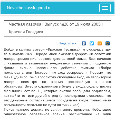
Novocherkassk-gorod.ru
Частная лавочка
|
Выпуск №28 от 19 июля 2005
|
Красная Гвоздика
Поделиться
Войдя в калитку лагеря «Красная Гвоздика», я оказалась где-
то в начале 70-х. Передо мной оказался добротный советский
лагерь времен пионерского детства моей мамы. Все, начиная
с названия и заканчивая ежедневной линейкой с подъемом
флага, сильно напоминало действие фильма «Добро
пожаловать, или Посторонним вход воспрещен». Первым, что
меня удивило, был абсолютно свободный вход на территорию
лагеря, несмотря на весьма неспокойную внешнюю
обстановку. Вместо охранников в будке у входа сидело десять
мальчишек лет по 11, которые охотно сообщали родителям,
как найти тот или другой отряд (в последствии оказалось, что
это дежурные, согласившиеся посидеть на входе, только из-за
возможности легально не идти на тихий час).
Поиск нужного домика не занял много времени. Небольшое
одноэтажное деревянное здание, рассчитанное на один