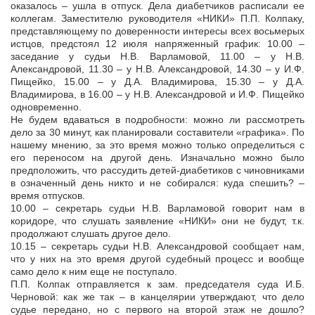
оказалось – ушла в отпуск. Дела диабетчиков расписали ее
коллегам. Заместителю руководителя «НИКИ» П.П. Колпаку,
представляющему по доверенности интересы всех восьмерых
истцов, предстоял 12 июля напряженный график: 10.00 –
заседание у судьи Н.В. Варламовой, 11.00 – у Н.В.
Александровой, 11.30 – у Н.В. Александровой, 14.30 – у И.Ф.
Пищейко, 15.00 – у Д.А. Владимирова, 15.30 – у Д.А.
Владимирова, в 16.00 – у Н.В. Александровой и И.Ф. Пищейко
одновременно.
Не будем вдаваться в подробности: можно ли рассмотреть
дело за 30 минут, как планировали составители «графика». По
нашему мнению, за это время можно только определиться с
его переносом на другой день. Изначально можно было
предположить, что рассудить детей-диабетиков с чиновниками
в означенный день никто и не собирался: куда спешить? –
время отпусков.
10.00 – секретарь судьи Н.В. Варламовой говорит нам в
коридоре, что слушать заявление «НИКИ» они не будут, т.к.
продолжают слушать другое дело.
10.15 – секретарь судьи Н.В. Александровой сообщает нам,
что у них на это время другой судебный процесс и вообще
само дело к ним еще не поступало.
П.П. Колпак отправляется к зам. председателя суда И.Б.
Черновой: как же так – в канцелярии утверждают, что дело
судье передано, но с первого на второй этаж не дошло?