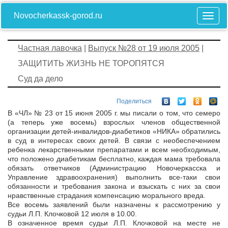
Novocherkassk-gorod.ru
Частная лавочка
|
Выпуск №28 от 19 июля 2005
|
ЗАЩИТИТЬ ЖИЗНЬ НЕ ТОРОПЯТСЯ
Суд да дело
Поделиться
В «ЧЛ» № 23 от 15 июня 2005 г. мы писали о том, что семеро
(а теперь уже восемь) взрослых членов общественной
организации детей-инвалидов-диабетиков «НИКА» обратились
в суд в интересах своих детей. В связи с необеспечением
ребенка лекарственными препаратами и всем необходимым,
что положено диабетикам бесплатно, каждая мама требовала
обязать ответчиков (Администрацию Новочеркасска и
Управление здравоохранения) выполнить все-таки свои
обязанности и требования закона и взыскать с них за свои
нравственные страдания компенсацию морального вреда.
Все восемь заявлений были назначены к рассмотрению у
судьи Л.П. Клочковой 12 июля в 10.00.
В означенное время судьи Л.П. Клочковой на месте не