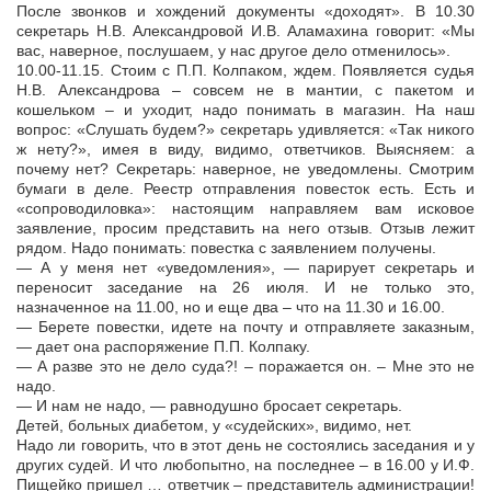
После звонков и хождений документы «доходят». В 10.30
секретарь Н.В. Александровой И.В. Аламахина говорит: «Мы
вас, наверное, послушаем, у нас другое дело отменилось».
10.00-11.15. Стоим с П.П. Колпаком, ждем. Появляется судья
Н.В. Александрова – совсем не в мантии, с пакетом и
кошельком – и уходит, надо понимать в магазин. На наш
вопрос: «Слушать будем?» секретарь удивляется: «Так никого
ж нету?», имея в виду, видимо, ответчиков. Выясняем: а
почему нет? Секретарь: наверное, не уведомлены. Смотрим
бумаги в деле. Реестр отправления повесток есть. Есть и
«сопроводиловка»: настоящим направляем вам исковое
заявление, просим представить на него отзыв. Отзыв лежит
рядом. Надо понимать: повестка с заявлением получены.
— А у меня нет «уведомления», — парирует секретарь и
переносит заседание на 26 июля. И не только это,
назначенное на 11.00, но и еще два – что на 11.30 и 16.00.
— Берете повестки, идете на почту и отправляете заказным,
— дает она распоряжение П.П. Колпаку.
— А разве это не дело суда?! – поражается он. – Мне это не
надо.
— И нам не надо, — равнодушно бросает секретарь.
Детей, больных диабетом, у «судейских», видимо, нет.
Надо ли говорить, что в этот день не состоялись заседания и у
других судей. И что любопытно, на последнее – в 16.00 у И.Ф.
Пищейко пришел … ответчик – представитель администрации!