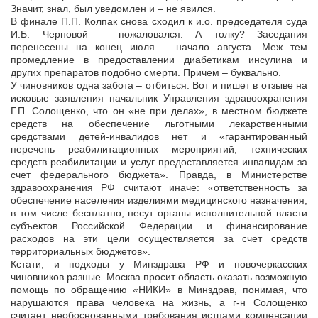
Значит, знал, был уведомлен и – не явился.
В финале П.П. Колпак снова сходил к и.о. председателя суда
И.Б. Черновой – пожаловался. А толку? Заседания
перенесены на конец июля – начало августа. Меж тем
промедление в предоставлении диабетикам инсулина и
других препаратов подобно смерти. Причем – буквально.
У чиновников одна забота – отбиться. Вот и пишет в отзыве на
исковые заявления начальник Управления здравоохранения
Г.П. Солощенко, что он «не при делах», в местном бюджете
средств на обеспечение льготными лекарственными
средствами детей-инвалидов нет и «гарантированный
перечень реабилитационных мероприятий, технических
средств реабилитации и услуг предоставляется инвалидам за
счет федерального бюджета». Правда, в Министерстве
здравоохранения РФ считают иначе: «ответственность за
обеспечение населения изделиями медицинского назначения,
в том числе бесплатно, несут органы исполнительной власти
субъектов Российской Федерации и финансирование
расходов на эти цели осуществляется за счет средств
территориальных бюджетов».
Кстати, и подходы у Минздрава РФ и новочеркасских
чиновников разные. Москва просит область оказать возможную
помощь по обращению «НИКИ» в Минздрав, понимая, что
нарушаются права человека на жизнь, а г-н Солощенко
считает необоснованными требования истцами компенсации