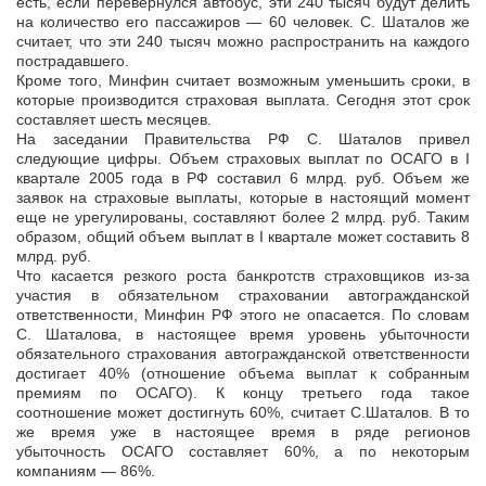
есть, если перевернулся автобус, эти 240 тысяч будут делить
на количество его пассажиров — 60 человек. С. Шаталов же
считает, что эти 240 тысяч можно распространить на каждого
пострадавшего.
Кроме того, Минфин считает возможным уменьшить сроки, в
которые производится страховая выплата. Сегодня этот срок
составляет шесть месяцев.
На заседании Правительства РФ С. Шаталов привел
следующие цифры. Объем страховых выплат по ОСАГО в I
квартале 2005 года в РФ составил 6 млрд. руб. Объем же
заявок на страховые выплаты, которые в настоящий момент
еще не урегулированы, составляют более 2 млрд. руб. Таким
образом, общий объем выплат в I квартале может составить 8
млрд. руб.
Что касается резкого роста банкротств страховщиков из-за
участия в обязательном страховании автогражданской
ответственности, Минфин РФ этого не опасается. По словам
С. Шаталова, в настоящее время уровень убыточности
обязательного страхования автогражданской ответственности
достигает 40% (отношение объема выплат к собранным
премиям по ОСАГО). К концу третьего года такое
соотношение может достигнуть 60%, считает С.Шаталов. В то
же время уже в настоящее время в ряде регионов
убыточность ОСАГО составляет 60%, а по некоторым
компаниям — 86%.