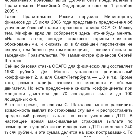
нормативных правовых актов должны быть представлены в
Правительство Российской Федерации в срок до 1 декабря
2005 г.
Также Правительство России поручило Министерству
финансов до 15 июля 2006 года представить предложения об
уточнении базовой ставки страхового тарифа ОСАГО. Между
тем, Минфин вряд ли собирается здесь что-нибудь менять.
«На наш взгляд, сегодня страховые тарифы являются
обоснованными, и снижать их в ближайшей перспективе не
следует, тем более с учетом инфляции», — заявил 7 июля на
заседании Правительства РФ замминистра финансов Сергей
Шаталов.
Сейчас базовая ставка ОСАГО для физических лиц составляет
1980 рублей. Для Москвы установлен региональный
коэффициент 2, а для Санкт-Петербурга — 1,8 и т.д. Кроме
того, размер тарифа зависит от мощности и объема
двигателя. Но есть предложение снизить коэффициенты при
мощности двигателя до 70 лошадиных сил и до 100
лошадиных сил.
В то же время, по словам С. Шаталова, можно расширить
возможность выплат по страховым случаям и распространить
предельный размер выплат на всех участников ДТП. В
настоящее время максимальная страховая выплата по
возмещению ущерба жизни и здоровью в ДТП составляет 240
тысяч рублей, и эта сумма делится на всех пострадавших. То