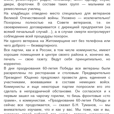
двери, форточки. В составе таких групп — мальчики из
ремесленных училищ.
На кладбищах отведено место специально для ветеранов
Великой Отечественной войны. Ухожено — исключительно!
Похороны полностью на Совете ветеранов, т.е. он
своевременно договаривается с дирекцией предприятия (на
всякий печальный случай…), а в случае смерти контролирует
соблюдение всей процедуры похорон.
Ни одного ветерана на Житомирщине нет без телефона или
чего доброго — безквартирного.
Все партии, как и в России, в том числе коммунисты, имеют
хорошие помещения в центре своего района и, конечно же,
печать — свою газету. Ведут себя принципиально, но
корректно.
В дни празднования 60-летия Победы все ветераны были
раскреплены по ресторанам и столовым. Предварительно
Президент Ющенко предложил провести день единения с
участниками, воевавшими в составе немецких войск.
Коммунисты и еще некоторые партии попросили его это
сделать в непраздничной обстановке. Он согласился и к
первым зашел на чарочку горилки, то бишь фронтовые «сто
грамм», к коммунистам. «Празднование 60-летия Победы и
сейчас все продолжается, — сказал Б.Н. Туманов, — мы
внимательно изучаем, что и как у вас. Мы тоже, как и вы,