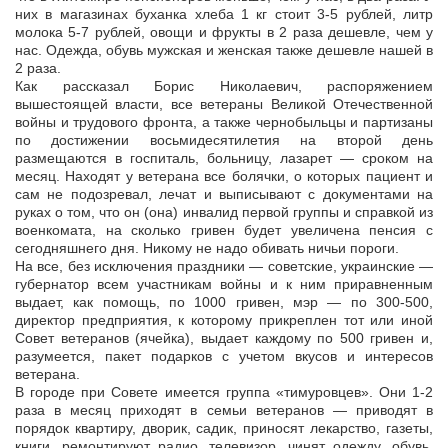
них в магазинах буханка хлеба 1 кг стоит 3-5 рублей, литр
молока 5-7 рублей, овощи и фрукты в 2 раза дешевле, чем у
нас. Одежда, обувь мужская и женская также дешевле нашей в
2 раза.
Как рассказал Борис Николаевич, распоряжением
вышестоящей власти, все ветераны Великой Отечественной
войны и трудового фронта, а также чернобыльцы и партизаны
по достижении восьмидесятилетия на второй день
размещаются в госпиталь, больницу, лазарет — сроком на
месяц. Находят у ветерана все болячки, о которых пациент и
сам не подозревал, лечат и выписывают с документами на
руках о том, что он (она) инвалид первой группы и справкой из
военкомата, на сколько гривен будет увеличена пенсия с
сегодняшнего дня. Никому не надо обивать ничьи пороги.
На все, без исключения праздники — советские, украинские —
губернатор всем участникам войны и к ним приравненным
выдает, как помощь, по 1000 гривен, мэр — по 300-500,
директор предприятия, к которому прикреплен тот или иной
Совет ветеранов (ячейка), выдает каждому по 500 гривен и,
разумеется, пакет подарков с учетом вкусов и интересов
ветерана.
В городе при Совете имеется группа «тимуровцев». Они 1-2
раза в месяц приходят в семьи ветеранов — приводят в
порядок квартиру, дворик, садик, приносят лекарство, газеты,
книги, ремонтируют радио, телевизор, чинят одежду, обувь,