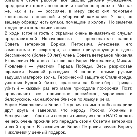
охватили своей работой все школы, детские учреждения,
предприятия промышленности и особенно крестьян. Мы так
же, как и вы — россияне, в меру своих сил помогаем
крестьянам в посевной и уборочной кампании. У нас, по
вашему образцу, есть кулаки, помещики и холопы. Но заметна
тенденция к коллективизации».
В ходе встречи гость с Украины очень внимательно слушал
представителей Новочеркасска – председателя нашего
Совета ветеранов Бориса Петровича Алексеева, его
заместителя и секретаря, а также присутствующего здесь
бессменного (более 30 лет) члена Совета ветеранов Михаила
Яковлевича Ноганева. Так же, как Борис Николаевич, Михаил
Яковлевич — участник Парада Победы. Весь разрисован
шрамами. Бывший разведчик. В юности голыми руками
задушил матерого волка. Героический защитник Сталинграда,
участник Курской битвы, сражения за Кенигсберг. Трижды
убитый – каждый раз его маме приходила похоронка. Поэт:
прославляет все героическое российское, украинское и
белорусское, как наиболее близкое по языку и речи.
Борис Николаевич и Борис Петрович взаимно поблагодарили
друг друга и заверили, что народы России, Украины и
Белоруссии — братья и сестры и никому из нас в НАТО делать
нечего, очень просили это передать своим Советам ветеранов
и всей стране. В заключение Борис Петрович вручил Борису
Николаевичу ценный подарок.