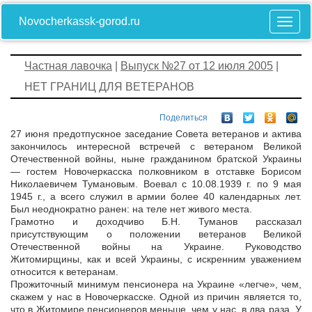
Novocherkassk-gorod.ru
Частная лавочка
|
Выпуск №27 от 12 июля 2005
|
НЕТ ГРАНИЦ ДЛЯ ВЕТЕРАНОВ
Поделиться
27 июня предотпускное заседание Совета ветеранов и актива
закончилось интересной встречей с ветераном Великой
Отечественной войны, ныне гражданином братской Украины
— гостем Новочеркасска полковником в отставке Борисом
Николаевичем Тумановым. Воевал с 10.08.1939 г. по 9 мая
1945 г., а всего служил в армии более 40 календарных лет.
Был неоднократно ранен: на теле нет живого места.
Грамотно и доходчиво Б.Н. Туманов рассказал
присутствующим о положении ветеранов Великой
Отечественной войны на Украине. Руководство
Житомирщины, как и всей Украины, с искренним уважением
относится к ветеранам.
Прожиточный минимум пенсионера на Украине «легче», чем,
скажем у нас в Новочеркасске. Одной из причин является то,
что в Житомире пенсионеров меньше, чем у нас, в два раза. У