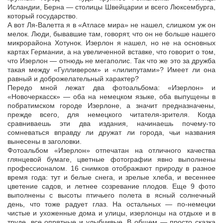
Исландии, Берна — столицы Швейцарии и всего Люксембурга,
который государство.
А вот Ля-Валетта я в «Атласе мира» не нашел, слишком уж он
мелок. Люди, бывавшие там, говорят, что он не больше нашего
микрорайона Хотунок. Изерлон я нашел, но не на основных
картах Германии, а на увеличенной вставке, что говорит о том,
что Изерлон — отнюдь не мегаполис. Так что же это за дружба
такая между «Гулливером» и «лилипутами»? Имеет ли она
равный и доброжелательный характер?
Передо мной лежат два фотоальбома: «Изерлон» и
«Новочеркасск» — оба на немецком языке, оба выпущены в
побратимском городе Изерлоне, а значит предназначены,
прежде всего, для немецкого читателя-зрителя. Когда
сравниваешь эти два издания, начинаешь почему-то
сомневаться вправду ли дружат ли города, чьи названия
вынесены в заголовки.
Фотоальбом «Изерлон» отпечатан на отличного качества
глянцевой бумаге, цветные фотографии явно выполнены
профессионалом. 16 снимков отображают природу в разное
время года: тут и белые снега, и зрелые хлеба, и весеннее
цветение садов, и летнее созревание плодов. Еще 9 фото
выполнены с высоты птичьего полета в ясный солнечный
день, что тоже радует глаз. На остальных — по-немецки
чистые и ухоженные дома и улицы, изерлонцы на отдыхе и в
труде, все опрятные и улыбчивые. В общем — просто сказка