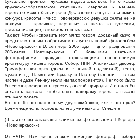
буквально пронизан лукавым издевательством. Ни о каком
дружеско-побратимском отношении Изерлона к нашему
городу не может быть и речи. Достаточно глянуть на снимки с
конкурса красоты «Мисс Новочеркасск»: девушки сняты не на
подиуме — красивые, нарядные, а где-то за кулисами,
гримасничающие, в неестественных позах…
Так вот! Чтобы исправить этот, мягко говоря, досадный казус, я
предлагаю нашим побратимам выпустить новый фотоальбом
«Новочеркасск» к 10 сентября 2005 года — дню празднования
200-летия Новочеркасска. С большими цветными
фотографиями, правдиво отражающими неповторимую
архитектуру нашего города: Собор, НПИ, Атаманский дворец,
Триумфальная арка (днем и с ночной подсветкой), театр,
музей и т.д. Памятники Ермаку и Платову (конный — в том
числе) и даже Ленину (если им так понравится). Неплохо было
бы сфотографировать красоту донской природы. И стоило бы
оплатить вертолет, чтобы снять панораму города с высоты
птичьего полета.
Вот это бы по-настоящему дружеский жест, или я не прав?
Время еще есть, господа, но его уже немного. Спешите!
(В статье использованы снимки из фотоальбома Г.Кёрнера
«Новочеркасск»).
От «ЧЛ».
Нам лично знаком немецкий фотограф Гизберт