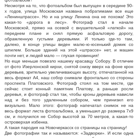
фотоальбом?
Несмотря на то, что фотоальбом был выпущен в середине 90-
х годов, улица Московская названа побратимами все еще
«Ленинштрассе». Но и на улицу Ленина она не похожа! Это
какая-то «дорога в лесу». Фотограф стал в начале
Московской, прямо на осевой с внушительной «латкой» на
переднем плане и снял прямую асфальтовую дорогу,
обрамленную густыми деревьями. И только где-то там,
далеко, в конце улицы виден малю-ю-юсенький домик со
шпилем. Больше зданий на этой «штрассе» нет, и машин
почти нет, и людей мало — глухая провинция!
Но еще меньше повезло нашему красавцу Собору. В отличие
от фото Изерлонской кирхи, снятой снизу вверх на фоне крон
деревьев, зрительно увеличивающих высоту, отпечатанной на
весь формат А4, наш собор снимали фронтально со стороны
проспекта Платовского. Фотограф стоял на том месте, где
сейчас стоит конный памятник Платову, а раньше росли
деревья, и фотограф стал так, чтобы кроны деревьев нависли
над и без того удаленным собором, чем принизил его
визуально. Мало этого: фотограф напечатал снимок не на
весь формат листа фотоальбома, а уменьшил до размера 7х9
см, и получился не Собор высотой за 70 метров, а какая-то
островерхая избенка.
А такая пародия на Новочеркасск со страницы на страницу!
Две фотографии так и называются: «Задворки». И если одна