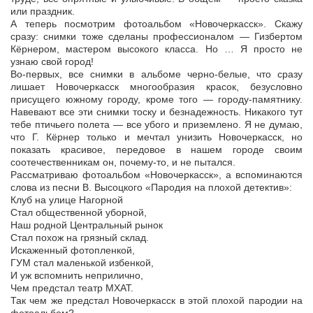
или праздник.
А теперь посмотрим фотоальбом «Новочеркасск». Скажу
сразу: снимки тоже сделаны профессионалом — Гизбертом
Кёрнером, мастером высокого класса. Но … Я просто не
узнаю свой город!
Во-первых, все снимки в альбоме черно-белые, что сразу
лишает Новочеркасск многообразия красок, безусловно
присущего южному городу, кроме того — городу-памятнику.
Навевают все эти снимки тоску и безнадежность. Никакого тут
тебе птичьего полета — все убого и приземлено. Я не думаю,
что Г. Кёрнер только и мечтал унизить Новочеркасск, но
показать красивое, передовое в нашем городе своим
соотечественникам он, почему-то, и не пытался.
Рассматриваю фотоальбом «Новочеркасск», а вспоминаются
слова из песни В. Высоцкого «Пародия на плохой детектив»:
Клуб на улице Нагорной
Стал общественной уборной,
Наш родной Центральный рынок
Стал похож на грязный склад.
Искаженный фотопленкой,
ГУМ стал маленькой избенкой,
И уж вспомнить неприлично,
Чем предстал театр МХАТ.
Так чем же предстал Новочеркасск в этой плохой пародии на