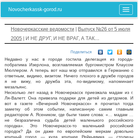
Novocherkassk-gorod.ru
Новочеркасские ведомости
|
Выпуск №26 от 5 июля
2005
| И НЕ ДРУГ, И НЕ ВРАГ, А ТАК…
Поделиться
Недавно у нас в городе гостила делегация из города-
побратима Изерлона, возглавляемая бургомистром Клаусом
Мюллером. А теперь вот наш мэр отправился в Германию с
ответным, видимо, визитом. Ничего плохого в дружбе городов
я не вижу, но дружба эта, по-видимому, напоминает
мезальянс.
Несколько лет назад в Новочеркасск приезжала мадам из г.
Ля-Валетт. Она привезла подарки для детей из детдомов. И
вот в газете «Вечерний Новочеркасск» я прочитал тогда
заметку об этом событии, написанную самим главным
редактором А. Ясеником, где были такие слова: «… мадам …
не безразлична судьба детей маленького российского
городка». Это Новочеркасск-то маленький российский
городок? Да он даже по европейским меркам довольно
крупный город — куда крупнее Рейкьявика — столицы