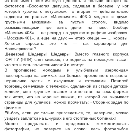
из них имеет эстетическую ценность и больше походит на
фотоэтюд «Босоногая девушка, сидящая в беседке, у ног
которой курочка с петушком», то вторая — действительно
задворки со ржавым «Москвичом» 403-й модели и двумя
грустными мужиками за пустым столом, видимо
размышляющими, где взять денег на пиво. Вообще
«Москвич-403» — не рекорд: на двух фотографиях изображен
«Москвич-401», а еще на двух — итого хлеще — … коровы!
Хочется спросить: это что — так характерно для
Новочеркасска?
Шедевры! Шедевры! Шедевры! Вместо главного корпуса
ЮРГТУ (НПИ) снят химфак, но подпись на немецком гласит,
что это и есть политехнический институт.
В противовес молодым и улыбчивым изерлонцам
новочеркасцы на снимках все больше преклонного возраста,
неряшливо одеты, с оклунками и котомками. Пожилой
торговец семечками с тележкой, сделанной из старой детской
коляски, снят крупным планом и отпечатан на весь формат
так четко, что на корешке книжки, из которой он вырывает
страницы для кулечков, можно прочитать: «Сборник задач по
физике».
Ей-богу, если уж сильно приглядеться, то, наверное, можно
увидеть заплатки на шнурках в его стоптанных ботинках!
Можно продолжать и продолжать комментировать
фотографии, но поверьте на слово: весь фотоальбом