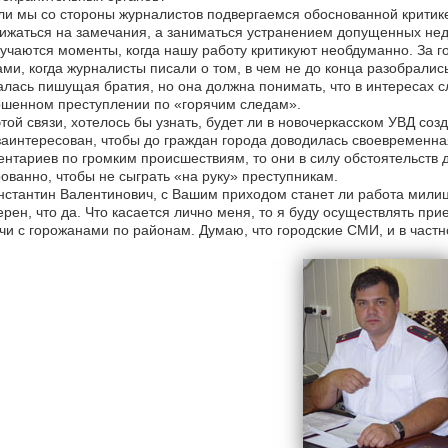
и мы со стороны журналистов подвергаемся обоснованной критике
ижаться на замечания, а заниматься устранением допущенных нед
учаются моменты, когда нашу работу критикуют необдуманно. За г
ми, когда журналисты писали о том, в чем не до конца разобралис
лась пишущая братия, но она должна понимать, что в интересах сл
ршенном преступлении по «горячим следам».
той связи, хотелось бы узнать, будет ли в новочеркасском УВД со
аинтересован, чтобы до граждан города доводилась своевременна
нтариев по громким происшествиям, то они в силу обстоятельств
ованно, чтобы не сыграть «на руку» преступникам.
стантин Валентинович, с Вашим приходом станет ли работа милиц
рен, что да. Что касается лично меня, то я буду осуществлять пр
чи с горожанами по районам. Думаю, что городские СМИ, и в частно