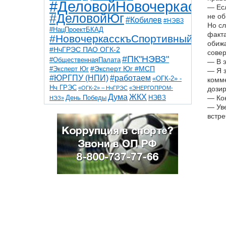
#ДеловойНовочеркасск
— Есл
#ДеловойЮг
не об
#Кобилев
#НЭВЗ
Но сл
#НацПроектБКАД
факта
#НовочеркасскъСпортивный
обижа
#НчГРЭС ПАО ОГК-2
сове
#ПК"НЭВЗ"
#ОбщественнаяПалата
— В э
#Эксперт Юг
#Эксперт Юг #МСП
— Я з
#ЮРГПУ (НПИ)
#работаем
«ОГК-2» -
комме
Нч ГРЭС
«ОГК-2» – НчГРЭС
«ЭНЕРГОПРОМ-
дозир
Дума
ЖКХ
НЭВЗ
— Кон
День Победы
НЭЗ»
ТНТ
НчГРЭС
— Уве
Победа
Собор
ТПП
встре
благоустройство
ветераны
выборы
дети
дороги
казаки
коррупция
космос
парк
общественная палата
пожар
роща
спорт
художники
театр
транспорт