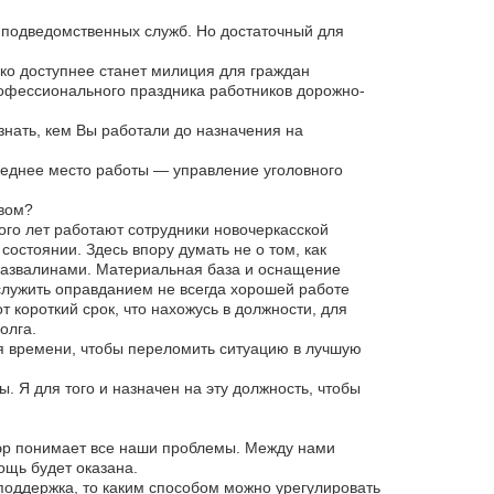
ы подведомственных служб. Но достаточный для
ько доступнее станет милиция для граждан
рофессионального праздника работников дорожно-
нать, кем Вы работали до назначения на
леднее место работы — управление уголовного
вом?
ного лет работают сотрудники новочеркасской
остоянии. Здесь впору думать не о том, как
д развалинами. Материальная база и оснащение
 служить оправданием не всегда хорошей работе
т короткий срок, что нахожусь в должности, для
олга.
я времени, чтобы переломить ситуацию в лучшую
. Я для того и назначен на эту должность, чтобы
эр понимает все наши проблемы. Между нами
ощь будет оказана.
оддержка, то каким способом можно урегулировать