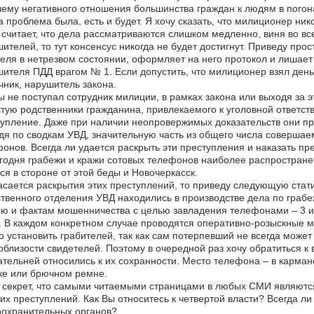
ему негативного отношения большинства граждан к людям в погон
 проблема была, есть и будет. Я хочу сказать, что милиционер ни
 считает, что дела рассматриваются слишком медленно, виня во вс
ителей, то тут консенсус никогда не будет достигнут. Приведу пр
еля в нетрезвом состоянии, оформляет на него протокол и лишает 
ителя ПДД врагом № 1. Если допустить, что милиционер взял деньги
чник, нарушитель закона.
ы не поступал сотрудник милиции, в рамках закона или выходя за эт
тую родственники гражданина, привлекаемого к уголовной ответстве
упление. Даже при наличии неопровержимых доказательств они пр
я по сводкам УВД, значительную часть из общего числа совершае
онов. Всегда ли удается раскрыть эти преступления и наказать пр
одня грабежи и кражи сотовых телефонов наиболее распростран
ся в стороне от этой беды и Новочеркасск.
асается раскрытия этих преступлений, то приведу следующую статис
твенного отделения УВД находились в производстве дела по граб
ю и фактам мошенничества с целью завладения телефонами – 3 и 
. В каждом конкретном случае проводятся оперативно-розыскные м
 установить грабителей, так как сам потерпевший не всегда может 
облизости свидетелей. Поэтому в очередной раз хочу обратиться 
тельней относились к их сохранности. Место телефона – в кармане
ке или брючном ремне.
секрет, что самыми читаемыми страницами в любых СМИ являются
их преступлений. Как Вы относитесь к четвертой власти? Всегда л
оохранительных органов?