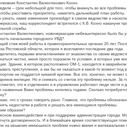
лковник Константин Валентинович Кохно.
едели – срок небольшой для того, чтобы вникнуть во все проблем
 чтобы расставить приоритеты, наметить дальнейший план работы.
 узнать, какие изменения произойдут в самом ведомстве и наскол
еркасска, наш корреспондент встретился с К.В. Кохно накануне п
льной службы.
стантин Валентинович, новочеркасцам небезынтересно было бы уз
ость начальника городского УВД?
ий стаж моей работы в правоохранительных органах 20 лет. Пос
ка Ростовской области, которое я возглавлял последние два года.
елитесь первыми впечатлениями от знакомства со своим ведомст
наться честно, меня просто поразили те условия, в которых уже м
ии. Здание, в котором расположено ОМ-1, находится в аварийном с
ывать преступления, а как бы не оказаться в какой-то момент по
портом не поддается никакой критике. Все это, конечно, не может
дников милиции. Но и снимать со счетов эту проблему нельзя. За то
отметил, что в отделениях и в управлении работают люди чести и д
 названные Вами проблемы копились годами. Сколько потребуетс
ну?
аю, что о сроках говорить рано. Главное, что проблемы обозначены
нять недостатки в работе и решать все имеющиеся проблемы.
ким образом?
есном взаимодействии и при поддержке администрации города. М
гнута договоренность. И в ближайшее время соответствующая пом
и на решение имеющихся проблем нужно время и материальная п