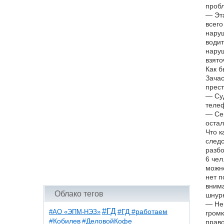
пробл
— Эта
всего
наруш
водит
наруш
взято
Как б
Зачас
прест
— Суд
телеф
— Сег
остал
Что к
следс
разбо
6 чел
можно
нет п
внима
Облако тегов
шнур
— Не 
#ГД
#АО «ЭПМ-НЭЗ»
#ГД #работаем
громк
#ДеловойКофе
#Кобилев
прав