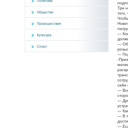
Политика
подпо
Три н
Общество
того,
Чтобы
Новоч
Происшествия
патру
— Кон
Культура
должн
— Общ
Спорт
розыс
— Под
-Приз
милиц
раскр
транс
сотру
себя 
— Все
сторо
— Дум
устра
— Ка
— В т
дости
— Есл