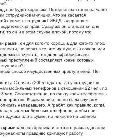
ах?
когда не будет хорошим. Потерпевшая сторона чаще
ем сотрудников милиции. Что же касается
остой пример: сотрудник ГИБДД задерживает
водительских прав. Сразу же он становится для
, то он и в этом случае плохой, потому что
и рамки, он для кого-то хорош, а для кого-то плох.
нности, не верят в то, что их муж, сын совершили
одолжают считать, что дело сфабриковано.
мых преступлений составляют кражи сотовых
еступников?
енный способ имущественных преступлений. Не
тику. С начала 2005 года только у сотрудников
ежам мобильных телефонов в отношении 22 чел., по
8 чел. Соответственно, по факту краж телефонов –
ероприятия. К сожалению, не по всем случаям
описать нападавшего. А грабят, как правило, когда
к владельцам мобильных телефонов, чтобы они
 пиджака или в сумке, но никак не на шейном
 криминальная хроника и статьи о расследовании
и журналисты правдиво критикуют работу