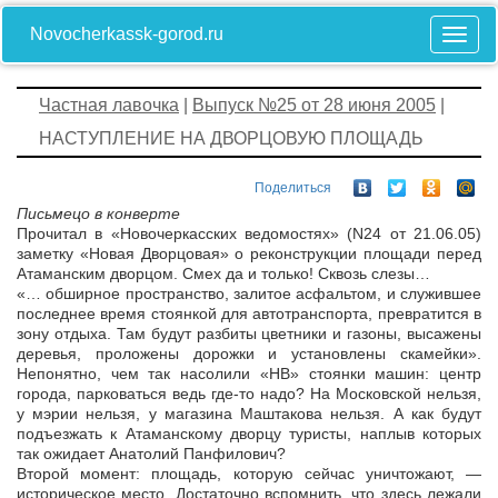
Novocherkassk-gorod.ru
Частная лавочка
|
Выпуск №25 от 28 июня 2005
|
НАСТУПЛЕНИЕ НА ДВОРЦОВУЮ ПЛОЩАДЬ
Поделиться
Письмецо в конверте
Прочитал в «Новочеркасских ведомостях» (N24 от 21.06.05)
заметку «Новая Дворцовая» о реконструкции площади перед
Атаманским дворцом. Смех да и только! Сквозь слезы…
«… обширное пространство, залитое асфальтом, и служившее
последнее время стоянкой для автотранспорта, превратится в
зону отдыха. Там будут разбиты цветники и газоны, высажены
деревья, проложены дорожки и установлены скамейки».
Непонятно, чем так насолили «НВ» стоянки машин: центр
города, парковаться ведь где-то надо? На Московской нельзя,
у мэрии нельзя, у магазина Маштакова нельзя. А как будут
подъезжать к Атаманскому дворцу туристы, наплыв которых
так ожидает Анатолий Панфилович?
Второй момент: площадь, которую сейчас уничтожают, —
историческое место. Достаточно вспомнить, что здесь лежали