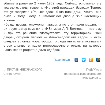
убитые и раненые 2 июня 1962 года. Сейчас, вспоминая эту
трагедию, люди говорят: «На этой площади было…» Теперь
станут говорить: «Раньше здесь была площадь». Кстати, она
была и тогда, когда в Атаманском дворце жил настоящий
атаман.
«Везде дворцы окружены парком, а не стоянками машин, —
цитирует автор заметки в «НВ» мэра А.П. Волкова, — поэтому
и принято решение благоустроить эту территорию». Наш
дворец окружен парком — Александровским садом, и если
следовать логике мэра города, то сюда никак не вписывается
строительство в парке пятизвездочного отеля, на которое
наша мэрия радостно дала «добро».
Поделиться
←
ПРОТИВ «БЕСЛАНСКОГО
ПоДУМАем
СИНДРОМА»
Тринадцать вопросов перед
каникулами
→