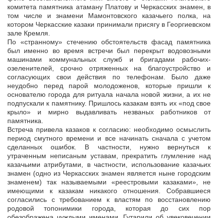
комитета памятника атаману Платову и Черкасских знамен, в
том числе и знамени Мамонтовского казачьего полка, на
котором Черкасские казаки принимали присягу в Георгиевском
зале Кремля.
По «странному» стечению обстоятельств фасад памятника
был именно во время встречи был перекрыт водовозными
машинами коммунальных служб и бригадами рабочих-
озеленителей, срочно отряженных на благоустройство и
согласующих свои действия по телефонам. Было даже
неудобно перед парой молодоженов, которые пришли к
основателю города для ритуала начала новой жизни, а их не
подпускали к памятнику. Пришлось казакам взять их «под свое
крыло» и мирно выдавливать незваных работников от
памятника.
Встреча привела казаков к согласию: необходимо осмыслить
период смутного времени и все начинать сначала с учетом
сделанных ошибок. В частности, нужно вернуться к
утраченным неписаным уставам, прекратить глумление над
казачьими атрибутами, в частности, использование казачьих
знамен (одно из Черкасских знамен является ныне городским
знаменем) так называемыми «реестровыми казаками», не
имеющими к казакам никакого отношения. Собравшиеся
согласились с требованием к властям по восстановлению
родовой топонимики города, которая до сих пор
обезображена чуждыми именами. Гутарили об увековечении