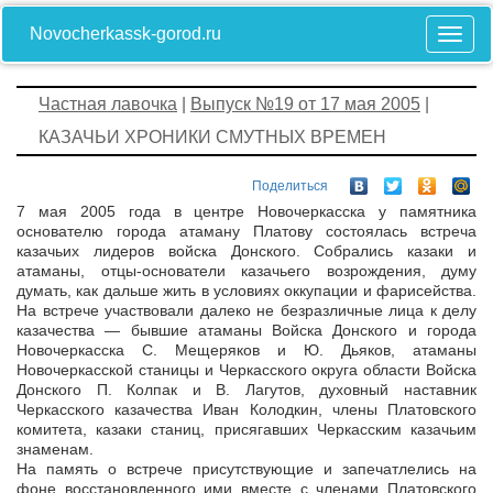
Novocherkassk-gorod.ru
Частная лавочка
|
Выпуск №19 от 17 мая 2005
|
КАЗАЧЬИ ХРОНИКИ СМУТНЫХ ВРЕМЕН
Поделиться
7 мая 2005 года в центре Новочеркасска у памятника
основателю города атаману Платову состоялась встреча
казачьих лидеров войска Донского. Собрались казаки и
атаманы, отцы-основатели казачьего возрождения, думу
думать, как дальше жить в условиях оккупации и фарисейства.
На встрече участвовали далеко не безразличные лица к делу
казачества — бывшие атаманы Войска Донского и города
Новочеркасска С. Мещеряков и Ю. Дьяков, атаманы
Новочеркасской станицы и Черкасского округа области Войска
Донского П. Колпак и В. Лагутов, духовный наставник
Черкасского казачества Иван Колодкин, члены Платовского
комитета, казаки станиц, присягавших Черкасским казачьим
знаменам.
На память о встрече присутствующие и запечатлелись на
фоне восстановленного ими вместе с членами Платовского