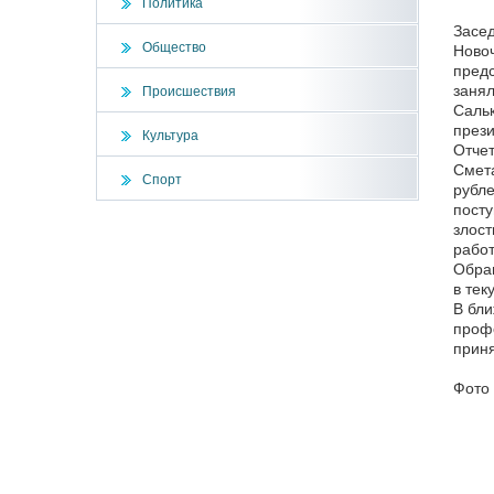
Политика
Засед
Общество
Новоч
предс
занял
Происшествия
Сальк
прези
Культура
Отчет
Смета
Спорт
рубле
посту
злост
работ
Обращ
в тек
В бли
профс
приня
Фото 