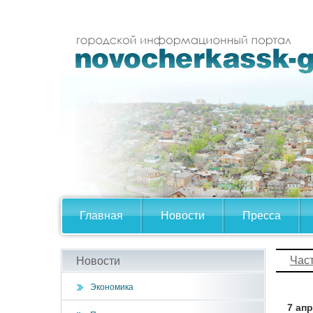
Главная
Новости
Пресса
Час
Новости
Экономика
7 ап