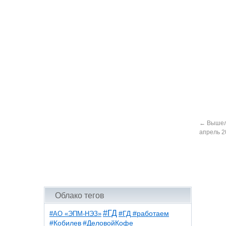
←
Вышел 
апрель 20
Облако тегов
#ГД
#АО «ЭПМ-НЭЗ»
#ГД #работаем
#ДеловойКофе
#Кобилев