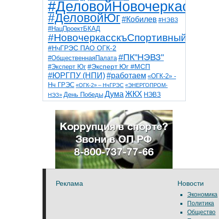
#ДеловойНовочеркасск
#ДеловойЮг
#Кобилев
#НЭВЗ
#НацПроектБКАД
#НовочеркасскъСпортивный
#НчГРЭС ПАО ОГК-2
#ПК"НЭВЗ"
#ОбщественнаяПалата
#Эксперт Юг
#Эксперт Юг #МСП
#ЮРГПУ (НПИ)
#работаем
«ОГК-2» -
Нч ГРЭС
«ОГК-2» – НчГРЭС
«ЭНЕРГОПРОМ-
Дума
ЖКХ
НЭВЗ
День Победы
НЭЗ»
ТНТ
НчГРЭС
Победа
Собор
ТПП
благоустройство
ветераны
выборы
дети
дороги
казаки
коррупция
космос
парк
общественная палата
пожар
роща
спорт
художники
театр
транспорт
Реклама
Новости
Экономика
Политика
Общество