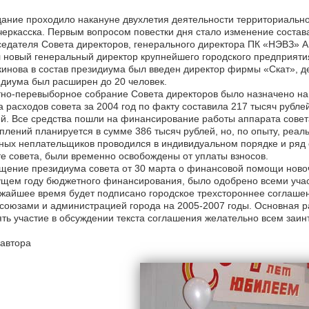
ание проходило накануне двухлетия деятельности территориально
еркасска. Первым вопросом повестки дня стало изменение состава
едателя Совета директоров, генерального директора ПК «НЭВЗ» А. 
 новый генеральный директор крупнейшего городского предприятия
инова в состав президиума был введен директор фирмы «Скат», де
диума был расширен до 20 человек.
но-перевыборное собрание Совета директоров было назначено на 2
 расходов совета за 2004 год по факту составила 217 тысяч рубле
й. Все средства пошли на финансирование работы аппарата совет
плений планируется в сумме 386 тысяч рублей, но, по опыту, реа
ных неплательщиков проводился в индивидуальном порядке и ряд 
е совета, были временно освобождены от уплаты взносов.
ение президиума совета от 30 марта о финансовой помощи новоч
ущем году бюджетного финансирования, было одобрено всеми уча
жайшее время будет подписано городское трехстороннее соглаше
оюзами и администрацией города на 2005-2007 годы. Основная р
ть участие в обсуждении текста соглашения желательно всем заи
автора