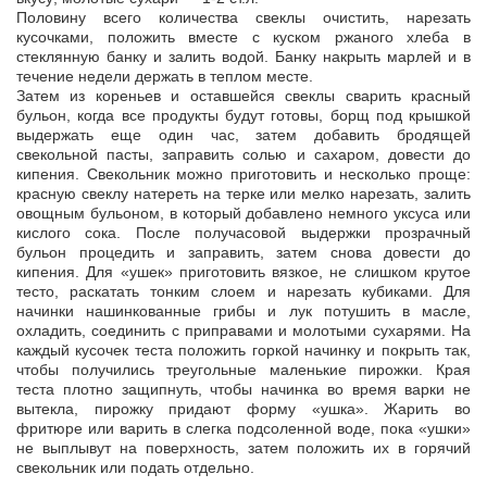
Половину всего количества свеклы очистить, нарезать
кусочками, положить вместе с куском ржаного хлеба в
стеклянную банку и залить водой. Банку накрыть марлей и в
течение недели держать в теплом месте.
Затем из кореньев и оставшейся свеклы сварить красный
бульон, когда все продукты будут готовы, борщ под крышкой
выдержать еще один час, затем добавить бродящей
свекольной пасты, заправить солью и сахаром, довести до
кипения. Свекольник можно приготовить и несколько проще:
красную свеклу натереть на терке или мелко нарезать, залить
овощным бульоном, в который добавлено немного уксуса или
кислого сока. После получасовой выдержки прозрачный
бульон процедить и заправить, затем снова довести до
кипения. Для «ушек» приготовить вязкое, не слишком крутое
тесто, раскатать тонким слоем и нарезать кубиками. Для
начинки нашинкованные грибы и лук потушить в масле,
охладить, соединить с приправами и молотыми сухарями. На
каждый кусочек теста положить горкой начинку и покрыть так,
чтобы получились треугольные маленькие пирожки. Края
теста плотно защипнуть, чтобы начинка во время варки не
вытекла, пирожку придают форму «ушка». Жарить во
фритюре или варить в слегка подсоленной воде, пока «ушки»
не выплывут на поверхность, затем положить их в горячий
свекольник или подать отдельно.