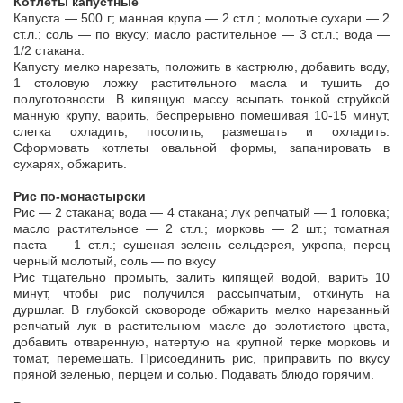
Котлеты капустные
Капуста — 500 г; манная крупа — 2 ст.л.; молотые сухари — 2
ст.л.; соль — по вкусу; масло растительное — 3 ст.л.; вода —
1/2 стакана.
Капусту мелко нарезать, положить в кастрюлю, добавить воду,
1 столовую ложку растительного масла и тушить до
полуготовности. В кипящую массу всыпать тонкой струйкой
манную крупу, варить, беспрерывно помешивая 10-15 минут,
слегка охладить, посолить, размешать и охладить.
Сформовать котлеты овальной формы, запанировать в
сухарях, обжарить.
Рис по-монастырски
Рис — 2 стакана; вода — 4 стакана; лук репчатый — 1 головка;
масло растительное — 2 ст.л.; морковь — 2 шт.; томатная
паста — 1 ст.л.; сушеная зелень сельдерея, укропа, перец
черный молотый, соль — по вкусу
Рис тщательно промыть, залить кипящей водой, варить 10
минут, чтобы рис получился рассыпчатым, откинуть на
дуршлаг. В глубокой сковороде обжарить мелко нарезанный
репчатый лук в растительном масле до золотистого цвета,
добавить отваренную, натертую на крупной терке морковь и
томат, перемешать. Присоединить рис, приправить по вкусу
пряной зеленью, перцем и солью. Подавать блюдо горячим.