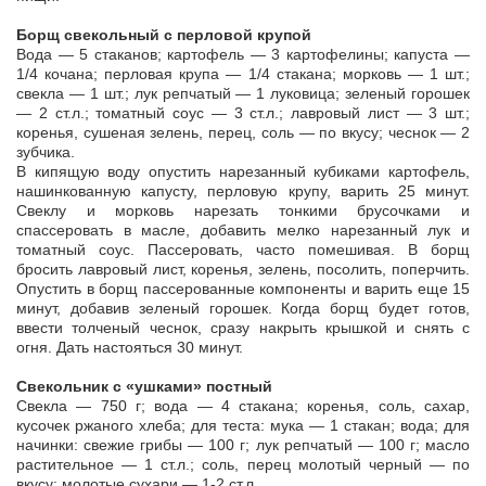
Борщ свекольный с перловой крупой
Вода — 5 стаканов; картофель — 3 картофелины; капуста —
1/4 кочана; перловая крупа — 1/4 стакана; морковь — 1 шт.;
свекла — 1 шт.; лук репчатый — 1 луковица; зеленый горошек
— 2 ст.л.; томатный соус — 3 ст.л.; лавровый лист — 3 шт.;
коренья, сушеная зелень, перец, соль — по вкусу; чеснок — 2
зубчика.
В кипящую воду опустить нарезанный кубиками картофель,
нашинкованную капусту, перловую крупу, варить 25 минут.
Свеклу и морковь нарезать тонкими брусочками и
спассеровать в масле, добавить мелко нарезанный лук и
томатный соус. Пассеровать, часто помешивая. В борщ
бросить лавровый лист, коренья, зелень, посолить, поперчить.
Опустить в борщ пассерованные компоненты и варить еще 15
минут, добавив зеленый горошек. Когда борщ будет готов,
ввести толченый чеснок, сразу накрыть крышкой и снять с
огня. Дать настояться 30 минут.
Свекольник с «ушками» постный
Свекла — 750 г; вода — 4 стакана; коренья, соль, сахар,
кусочек ржаного хлеба; для теста: мука — 1 стакан; вода; для
начинки: свежие грибы — 100 г; лук репчатый — 100 г; масло
растительное — 1 ст.л.; соль, перец молотый черный — по
вкусу; молотые сухари — 1-2 ст.л.