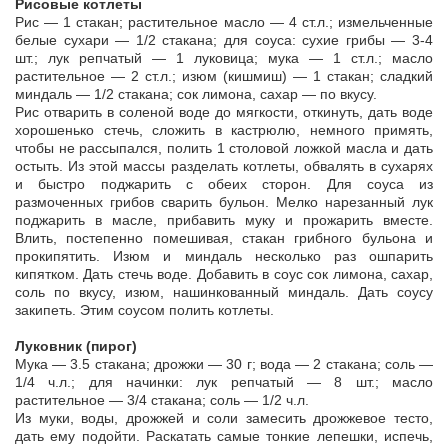
Рисовые котлеты
Рис — 1 стакан; растительное масло — 4 ст.л.; измельченные
белые сухари — 1/2 стакана; для соуса: сухие грибы — 3-4
шт.; лук репчатый — 1 луковица; мука — 1 ст.л.; масло
растительное — 2 ст.л.; изюм (кишмиш) — 1 стакан; сладкий
миндаль — 1/2 стакана; сок лимона, сахар — по вкусу.
Рис отварить в соленой воде до мягкости, откинуть, дать воде
хорошенько стечь, сложить в кастрюлю, немного примять,
чтобы не рассыпался, полить 1 столовой ложкой масла и дать
остыть. Из этой массы разделать котлеты, обвалять в сухарях
и быстро поджарить с обеих сторон. Для соуса из
размоченных грибов сварить бульон. Мелко нарезанный лук
поджарить в масле, прибавить муку и прожарить вместе.
Влить, постепенно помешивая, стакан грибного бульона и
прокипятить. Изюм и миндаль несколько раз ошпарить
кипятком. Дать стечь воде. Добавить в соус сок лимона, сахар,
соль по вкусу, изюм, нашинкованный миндаль. Дать соусу
закипеть. Этим соусом полить котлеты.
Луковник (пирог)
Мука — 3.5 стакана; дрожжи — 30 г; вода — 2 стакана; соль —
1/4 ч.л.; для начинки: лук репчатый — 8 шт.; масло
растительное — 3/4 стакана; соль — 1/2 ч.л.
Из муки, воды, дрожжей и соли замесить дрожжевое тесто,
дать ему подойти. Раскатать самые тонкие лепешки, испечь,