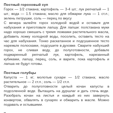
Постный гороховый суп
Горох — 1/2 стакана; картофель — 3-4 шт.; лук репчатый — 1
шт.; вода — 1.5 стакана; масло для обжарки лука — 1 ст.л.;
зелень петрушки, соль — перец по вкусу
С вечера залейте горох холодной водой и оставьте для
набухания и приготовьте лапшу. Для лапши: полстакана муки
надо хорошо смешать с тремя ложками растительного масла,
добавить ложку холодной воды, посолить, оставить тесто на
час для набухания. Тонко раскатанное и подсушенное тесто
нарежьте полосками, подсушите в духовке. Сварите набухший
горох, не сливая воду, до полуготовности, добавьте
поджаренный репчатый лук, картофель, нарезанный
кубиками, лапшу, перец, соль, и варите, пока картофель и
лапша не будут готовы.
Постные голубцы
Капуста — 1 кг; молотые сухари — 1/2 стакана; масло
растительное — 2 ст.л.; соль — 1/2 ст.л.
Отварить до полуготовности целый кочан капусты в
подсоленной воде. Вытащить на дуршлаг и дать стечь воде.
Разобрать кочан на листья и каждый из них завернуть
конвертом, обвалять в сухарях и обжарить в масле. Можно
подавать и остывшими.