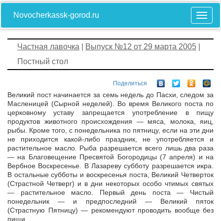
Novocherkassk-gorod.ru
Частная лавочка
|
Выпуск №12 от 29 марта 2005
|
Постный стол
Поделиться
Великий пост начинается за семь недель до Пасхи, следом за
Масленицей (Сырной неделей). Во время Великого поста по
церковному уставу запрещается употребление в пищу
продуктов животного происхождения — мяса, молока, яиц,
рыбы. Кроме того, с понедельника по пятницу, если на эти дни
не приходится какой-либо праздник, не употребляется и
растительное масло. Рыба разрешается всего лишь два раза
— на Благовещение Пресвятой Богородицы (7 апреля) и на
Вербное Воскресенье. В Лазареву субботу разрешается икра.
В остальные субботы и воскресенья поста, Великий Четверток
(Страстной Четверг) и в дни некоторых особо чтимых святых
— растительное масло. Первый день поста — Чистый
понедельник — и предпоследний — Великий пяток
(Страстную Пятницу) — рекомендуют проводить вообще без
пищи.