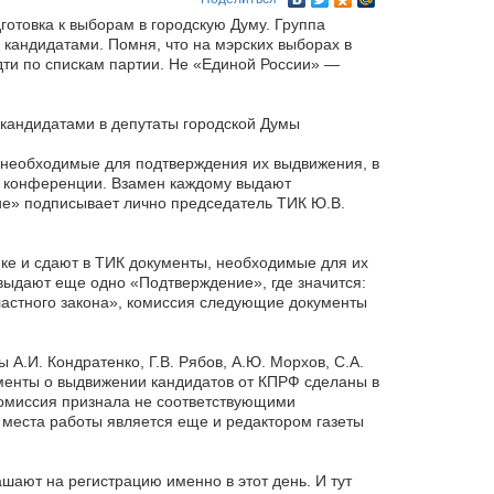
отовка к выборам в городскую Думу. Группа
кандидатами. Помня, что на мэрских выборах в
ти по спискам партии. Не «Единой России» —
кандидатами в депутаты городской Думы
 необходимые для подтверждения их выдвижения, в
ам конференции. Взамен каждому выдают
ие» подписывает лично председатель ТИК Ю.В.
ке и сдают в ТИК документы, необходимые для их
ыдают еще одно «Подтверждение», где значится:
ластного закона», комиссия следующие документы
А.И. Кондратенко, Г.В. Рябов, А.Ю. Морхов, С.А.
ументы о выдвижении кандидатов от КПРФ сделаны в
 комиссия признала не соответствующими
о места работы является еще и редактором газеты
ают на регистрацию именно в этот день. И тут