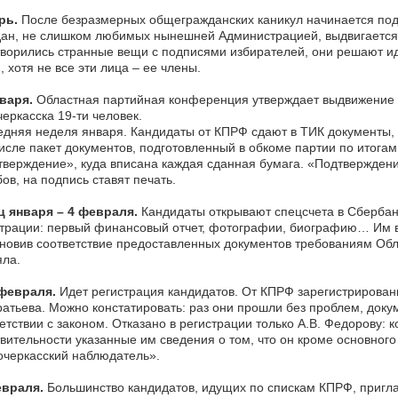
рь.
После безразмерных общегражданских каникул начинается подг
ан, не слишком любимых нынешней Администрацией, выдвигается 
ворились странные вещи с подписями избирателей, они решают ид
 хотя не все эти лица – ее члены.
варя.
Областная партийная конференция утверждает выдвижение 
еркасска 19-ти человек.
дняя неделя января. Кандидаты от КПРФ сдают в ТИК документы,
исле пакет документов, подготовленный в обкоме партии по итог
верждение», куда вписана каждая сданная бумага. «Подтвержден
ов, на подпись ставят печать.
ц января – 4 февраля.
Кандидаты открывают спецсчета в Сбербан
трации: первый финансовый отчет, фотографии, биографию… Им в
новив соответствие предоставленных документов требованиям Об
ла.
 февраля.
Идет регистрация кандидатов. От КПРФ зарегистрированы 
атьева. Можно констатировать: раз они прошли без проблем, док
етствии с законом. Отказано в регистрации только А.В. Федорову:
вительности указанные им сведения о том, что он кроме основног
черкасский наблюдатель».
евраля.
Большинство кандидатов, идущих по спискам КПРФ, приглаш