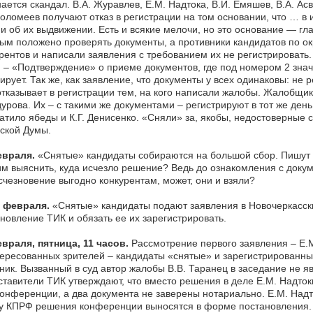
ается скандал. В.А. Журавлев, Е.М. Надтока, В.И. Емяшев, В.А. Асва
ломеев получают отказ в регистрации на том основании, что … в 
и об их выдвижении. Есть и всякие мелочи, но это основание — г
ым положено проверять документы, а противники кандидатов по ок
рентов и написали заявления с требованием их не регистрировать
– «Подтверждение» о приеме документов, где под номером 2 зна
ирует. Так же, как заявление, что документы у всех одинаковы: не р
тказывает в регистрации тем, на кого написали жалобы. Жалобщико
урова. Их – с такими же документами – регистрируют в тот же день
атило ябеды и К.Г. Денисенко. «Сняли» за, якобы, недостоверные 
ской Думы.
евраля.
«Снятые» кандидаты собираются на большой сбор. Пишут 
м выяснить, куда исчезло решение? Ведь до ознакомления с доку
счезновение выгодно конкурентам, может, они и взяли?
7 февраля.
«Снятые» кандидаты подают заявления в Новочеркасски
новление ТИК и обязать ее их зарегистрировать.
враля, пятница, 11 часов.
Рассмотрение первого заявления – Е.М
ересованных зрителей – кандидаты «снятые» и зарегистрированные
ик. Вызванный в суд автор жалобы В.В. Таранец в заседание не яв
тавители ТИК утверждают, что вместо решения в деле Е.М. Надток
онференции, а два документа не заверены нотариально. Е.М. Надток
у КПРФ решения конференции выносятся в форме постановления. 