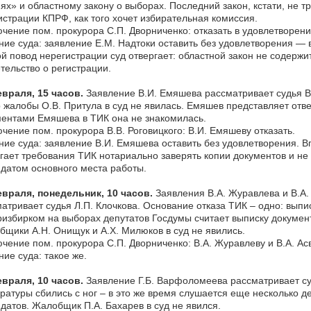
ях» и областному закону о выборах. Последний закон, кстати, не т
истрации КПРФ, как того хочет избирательная комиссия.
чение пом. прокурора С.П. Дворниченко: отказать в удовлетворени
ие суда: заявление Е.М. Надтоки оставить без удовлетворения —
й повод нерегистрации суд отвергает: областной закон не содержи
тельство о регистрации.
враля, 15 часов.
Заявление В.И. Емяшева рассматривает судья В
 жалобы О.В. Притула в суд не явилась. Емяшев представляет отве
ентами Емяшева в ТИК она не знакомилась.
чение пом. прокурора В.В. Роговицкого: В.И. Емяшеву отказать.
ие суда: заявление В.И. Емяшева оставить без удовлетворения. В
гает требования ТИК нотариально заверять копии документов и не
датом основного места работы.
евраля, понедельник, 10 часов.
Заявления В.А. Журавлева и В.А.
атривает судья Л.П. Клочкова. Основание отказа ТИК – одно: выпи
избирком на выборах депутатов Госдумы считает выписку докумен
щики А.Н. Онищук и А.Х. Милюков в суд не явились.
чение пом. прокурора С.П. Дворниченко: В.А. Журавлеву и В.А. Асв
ие суда: такое же.
евраля, 10 часов.
Заявление Г.Б. Варфоломеева рассматривает суд
ратуры сбились с ног – в это же время слушается еще несколько 
датов. Жалобщик П.А. Бахарев в суд не явился.