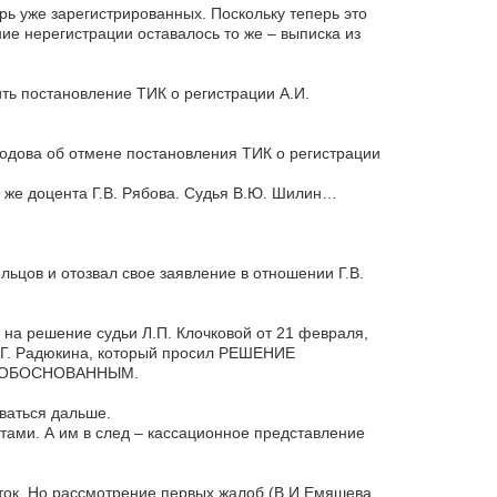
ь уже зарегистрированных. Поскольку теперь это
ие нерегистрации оставалось то же – выписка из
ь постановление ТИК о регистрации А.И.
одова об отмене постановления ТИК о регистрации
 же доцента Г.В. Рябова. Судья В.Ю. Шилин…
рельцов и отозвал свое заявление в отношении Г.В.
 на решение судьи Л.П. Клочковой от 21 февраля,
Н.Г. Радюкина, который просил РЕШЕНИЕ
НЕОБОСНОВАННЫМ.
иваться дальше.
ами. А им в след – кассационное представление
уток. Но рассмотрение первых жалоб (В.И.Емяшева