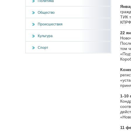
Политика
Янва
гражд
Общество
ТИК т
КПРФ,
Происшествия
22 ян
Культура
Новоч
После
Спорт
том ч
«Подт
Короб
Коне
регис
«уста
приня
1-10
Кондр
соотв
дейст
«Ново
11 ф