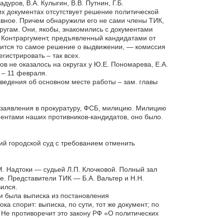
дуров, В.А. Кулыгин, В.В. Путнин, Г.Б.
их документах отсутствует решение политической
лавное. Причем обнаружили его не сами члены ТИК,
ругам. Они, якобы, знакомились с документами
. Контраргумент, предъявленный кандидатами от
чится то самое решение о выдвижении, — комиссия
егистрировать – так всех.
в не оказалось на округах у Ю.Е. Пономарева, Е.А.
 – 11 февраля.
сведения об основном месте работы – зам. главы
заявления в прокуратуру, ФСБ, милицию. Милицию
ментами наших противников-кандидатов, оно было.
й городской суд с требованием отменить
. Надтоки — судьей Л.П. Клочковой. Полный зал
. Представители ТИК — Б.А. Вальтер и Н.Н.
ился.
и была выписка из постановления
а спорит: выписка, по сути, тот же документ; по
Не противоречит это закону РФ «О политических