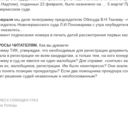
.Надтоки), поданных 22 февраля, было назначено на … 5 марта! П
еркасском суде.
евраля
мы дали телеграмму председателю Облсуда В.Н.Ткачеву: «
едатель Новочеркасского суда Л.И.Пономарева с утра неубедител
 оказалось…
мент подписания номера в печать датой рассмотрения первых кас
РОСЫ ЧИТАТЕЛЯМ.
Как вы думаете:
ему ТИК, утверждая, что необходимые для регистрации документ
ала в регистрации не всем кандидатам, а только тем, на кого конк
ему в суд не явился ни один жалобщик? Для справки: «снятые» ка
е их, жалобщиков, регистрации. Им было неинтересно? Они знали,
 понять позицию прокуратуры? Если два помощника прокурора сол
ает решение судей незаконным и необоснованным?
ЛЕСК СИЯЮЩИХ ГЛАЗ
ию Победы