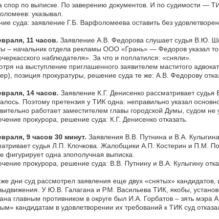
 спор по выписке. По заверению документов. И по судимости — ТИК
оломеев: указывал.
ие суда: заявление Г.Б. Варфоломеева оставить без удовлетворен
враля, 11 часов.
Заявление А.В. Федорова слушает судья В.Ю. Ш
ы – начальник отдела рекламы ООО «Грань» — Федоров указал то,
черкасского наблюдателя». За что и поплатился: «сняли».
тря на выступление приглашенного заявителем маститого адвоката 
ер), позиция прокуратуры, решение суда те же: А.В. Федорову отка
враля, 14 часов.
Заявление К.Г. Денисенко рассматривает судья 
алось. Поэтому претензия у ТИК одна: неправильно указал основно
вительно работает заместителем главы городской Думы, судом не
чение прокурора, решение суда: К.Г. Денисенко отказать.
враля, 9 часов 30 минут.
Заявления В.В. Путнина и В.А. Кулыгин
атривает судья Л.П. Клочкова. Жалобщики А.П. Костерин и П.М. По
е фигурирует одна злополучная выписка.
чение прокурора, решение суда: В.В. Путнину и В.А. Кулыгину отка
 же дни суд рассмотрел заявления еще двух «снятых» кандидатов,
ыдвижения. У Ю.В. Галагана и Р.М. Васильева ТИК, якобы, устано
ана главным противником в округе был И.А. Горбатов – зять мэра А
ым» кандидатам в удовлетворении их требований к ТИК суд отказа