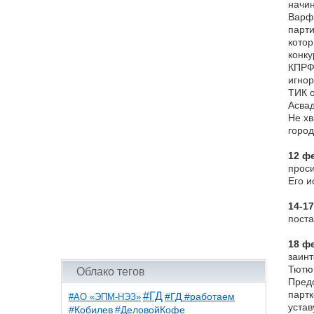
начин
Варфо
парти
котор
конку
КПРФ 
игнор
ТИК о
Асвад
Не хв
город
12 ф
проси
Его и
14-1
поста
18 фе
заинт
Тютюн
Облако тегов
Предс
партк
#ГД
#АО «ЭПМ-НЭЗ»
#ГД #работаем
устав
#ДеловойКофе
#Кобилев