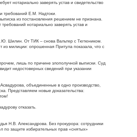
ребует нотариально заверять устав и свидетельство
и требований Е.М. Надтоки.
 выписка из постановления решением не признана.
т требований нотариально заверять устав и
.Ю. Шилин. От ТИК – снова Вальтер с Тютюником.
т из милиции: опрошенная Притула показала, что с
прочем, лишь по причине злополучной выписки. Суд
 видит недостоверных сведений при указании
 Асвадурова, объединенные в одно производство,
ска. Представляем новые доказательства:
том!
адурову отказать.
ья Н.В. Александрова. Без прокурора: сотрудники
дел по защите избирательных прав «снятых»