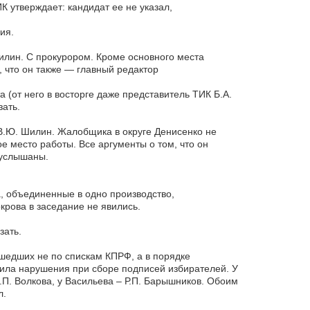
 утверждает: кандидат ее не указал,
ия.
илин. С прокурором. Кроме основного места
 что он также — главный редактор
(от него в восторге даже представитель ТИК Б.А.
зать.
В.Ю. Шилин. Жалобщика в округе Денисенко не
е место работы. Все аргументы о том, что он
 услышаны.
а, объединенные в одно производство,
крова в заседание не явились.
зать.
 шедших не по спискам КПРФ, а в порядке
вила нарушения при сборе подписей избирателей. У
.П. Волкова, у Васильева – Р.П. Барышников. Обоим
л.