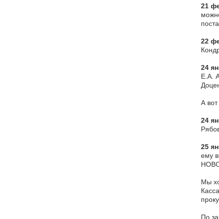
21 ф
можно
пост
22 ф
Кондр
24 я
Е.А. 
Доцен
А вот
24 я
Рябов
25 ян
ему в
НОВО
Мы хо
Касса
проку
По за