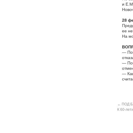
и Е.М
Новоч
28 ф
Предс
ее не
На мо
ВОП
— Поч
отказ
— Поч
отмен
— Как
счит
←
ПОД Б
К 60-лет