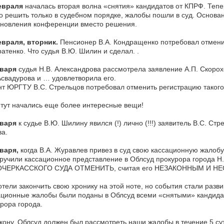
евраля
началась вторая волна «снятия» кандидатов от КПРФ. Тепер
 решить только в судебном порядке, жалобы пошли в суд. Основан
ановления конференции вместо решения.
евраля, вторник.
Пенсионер В.А. Кондращенко потребовал отменит
атенко. Что судья В.Ю. Шилин и сделал. .
нваря
судья Н.В. Александрова рассмотрела заявление А.П. Скорох
Асвадурова и … удовлетворила его.
т ЮРГТУ В.С. Стрельцов потребовал отменить регистрацию такого
 тут начались еще более интересные вещи!
нваря
к судье В.Ю. Шилину явился (!) лично (!!!) заявитель В.С. Ст
а.
варя,
когда В.А. Журавлев привез в суд свою кассационную жалобу
ручили кассационное представление в Облсуд прокурора города 
ЧЕРКАССКОГО СУДА ОТМЕНИТЬ, считая его НЕЗАКОННЫМ И 
тели закончить свою хронику на этой ноте, но события стали разв
ционные жалобы были поданы в Облсуд всеми «снятыми» кандидат
рора города.
кону, Облсуд должен был рассмотреть наши жалобы в течение 5 с