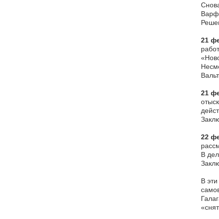
Снова
Варф
Решен
21 фе
работ
«Ново
Несмо
Вальт
21 фе
отыск
дейст
Заклю
22 фе
рассм
В дел
Заклю
В эти
самов
Галаг
«снят