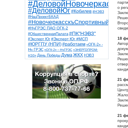
#ДеловойНовочеркасск
парти
о рег
#ДеловойЮг
#Кобилев
#НЭВЗ
Заклю
#НацПроектБКАД
Решен
#НовочеркасскъСпортивный
Второ
#НчГРЭС ПАО ОГК-2
свиде
#ПК"НЭВЗ"
#ОбщественнаяПалата
18 фе
#Эксперт Юг
#Эксперт Юг #МСП
Автор
#ЮРГПУ (НПИ)
#работаем
«ОГК-2» -
докум
Нч ГРЭС
«ОГК-2» – НчГРЭС
«ЭНЕРГОПРОМ-
Заклю
Дума
ЖКХ
НЭВЗ
День Победы
НЭЗ»
Решен
ТНТ
НчГРЭС
Победа
Собор
ТПП
отвер
благоустройство
ветераны
выборы
канди
дети
дороги
казаки
коррупция
космос
парк
общественная палата
пожар
роща
21 ф
спорт
художники
театр
транспорт
рассм
Центр
Жалоб
Заклю
Решен
21 ф
проку
канди