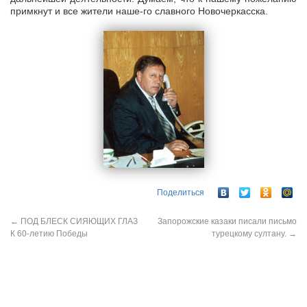
примкнут и все жители наше-го славного Новочеркасска.
Поделиться
←
ПОД БЛЕСК СИЯЮЩИХ ГЛАЗ
Запорожские казаки писали письмо
К 60-летию Победы
турецкому султану.
→