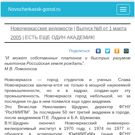
Novocherkassk-gorod.ru
Новочеркасские ведомости
|
Выпуск №8 от 1 марта
2005
| ЕСТЬ ЕЩЕ ОДИН АКАДЕМИК!
Поделиться
“И может собственных платонов и быстрых разумом
ньютонов Российская земля рождать”.
М.В. Ломоносов
Новочеркасск — город студентов и ученых. Слава
Новочеркасска заключа-ется не только в мощной наукоемкой
промышленности, но и в кадрах, создаю-щих эту
промышленность. Новочеркасск город небольшой, но за
последние го-ды в нем появился еще один академик.
Это Вячеслав Николаевич Щедрин, директор ФГНУ
“РосНИИПМ”. За последние 50 лет третий академик в городе,
после академиков П.Е. Ладана и Б.А. Шумакова.
В.Н.Щедрин окончил Новочеркасский инженерно-
мелиоративный институт в 1970 году, с 1974 по 1977 гг.
обучался в аспирантуре ЮжНИИГиМа (ныне ФГНУ