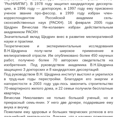
“РосНИИПМ”). В 1978 году защитил кандидатскую диссерта-
цию, в 1996 году — докторскую, в 1997 году ему присвоено
ученое звание про-фессор, в 1999 году избран член-
корреспондентом Российской академии сель-
скохозяйственных наук (РАСХН). 16 февраля 2005 года
Щедрин Вячеслав Ни-колаевич избран действительным
академиком РАСХН.
Значительный вклад Щедрин внес в развитие мелиоративной
науки и практики.
Теоретические и экспериментальные исследования
В.Н.Щедрина полу-чили широкое применение в
мелиоративной отрасли. Им опубликовано более 450 научных
работ, получено более 70 авторских свидетельств на
изобретения. Под руководством академика В.Н.Шедрина
защищено 3 докторских и 8 кандидатских диссертаций.
Под руководством В.Н. Щедрина институт выстоял и укрепился
в труд-ные годы перестройки. Благодаря его энергии и
напористости в 2003 году уда-лось закончить строительство
70-квартирного жилого дома, и 22 семьи получили бесплатные
квартиры.
Вячеслав Николаевич не только большой ученый, но и
прекрасный семь-янин. У него две дочери, подарившие ему
внука и внучку.
Пожелаем ему здоровья и больших творческих успехов в его
дальнейшей деятельности. Думаем, что к нашему пожеланию