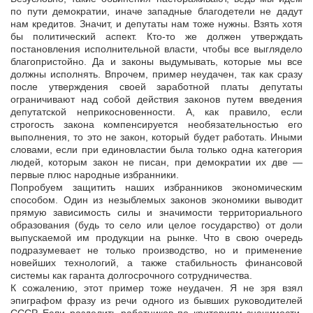
по пути демократии, иначе западные благодетели не дадут
нам кредитов. Значит, и депутаты нам тоже нужны. Взять хотя
бы политический аспект. Кто-то же должен утверждать
постановления исполнительной власти, чтобы все выглядело
благопристойно. Да и законы выдумывать, которые мы все
должны исполнять. Впрочем, пример неудачен, так как сразу
после утверждения своей заработной платы депутаты
ограничивают над собой действия законов путем введения
депутатской неприкосновенности. А, как правило, если
строгость закона компенсируется необязательностью его
выполнения, то это не закон, который будет работать. Иными
словами, если при единовластии была только одна категория
людей, которым закон не писан, при демократии их две —
первые плюс народные избранники.
Попробуем защитить наших избранников экономическим
способом. Один из незыблемых законов экономики выводит
прямую зависимость силы и значимости территориального
образования (будь то село или целое государство) от доли
выпускаемой им продукции на рынке. Что в свою очередь
подразумевает не только производство, но и применение
новейших технологий, а также стабильность финансовой
системы как гаранта долгосрочного сотрудничества.
К сожалению, этот пример тоже неудачен. Я не зря взял
эпиграфом фразу из речи одного из бывших руководителей