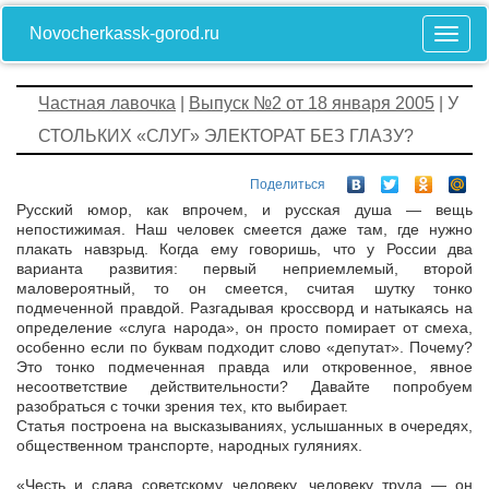
Novocherkassk-gorod.ru
Частная лавочка
|
Выпуск №2 от 18 января 2005
| У
СТОЛЬКИХ «СЛУГ» ЭЛЕКТОРАТ БЕЗ ГЛАЗУ?
Поделиться
Русский юмор, как впрочем, и русская душа — вещь
непостижимая. Наш человек смеется даже там, где нужно
плакать навзрыд. Когда ему говоришь, что у России два
варианта развития: первый неприемлемый, второй
маловероятный, то он смеется, считая шутку тонко
подмеченной правдой. Разгадывая кроссворд и натыкаясь на
определение «слуга народа», он просто помирает от смеха,
особенно если по буквам подходит слово «депутат». Почему?
Это тонко подмеченная правда или откровенное, явное
несоответствие действительности? Давайте попробуем
разобраться с точки зрения тех, кто выбирает.
Статья построена на высказываниях, услышанных в очередях,
общественном транспорте, народных гуляниях.
«Честь и слава советскому человеку, человеку труда — он