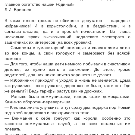
главное богатство нашей Родины!»
Л.И. Брежнев.
В каких только грехах не обвиняют депутатов — народных
избранников! И в корыстолюбии, и в бездействии, и в
соглашательстве, да и в простой нечестности. Вот лишь
несколько ярких высказываний недалекого электората о
защитниках их интересов (на всех уровнях):
— Самолеты с гуманитарной помощью и спасателями летят
во все концы, а свои голодуют и замерзают без всякой
помощи.
— Для того, чтобы наши дети немного побывали в счастливом
детстве, их нужно взять в заложники. До этого, кроме
родителей, для них никто ничего хорошего не делает.
— Избранники приходят и уходят, а жизнь не меняется. Дома
как рушились, так и рушатся, дорог как не было, так и нет. Где
же деньги?! Ведь тарифы растут, как на дрожжах.
— Раньше были коммунистами, теперь стали демократами.
Какие-то оборотни-перевертыши.
— Клялись жизнь улучшить, а тут сразу два подарка под Новый
год: хлеб подорожал и электричество тоже.
— Внимания к себе требуют, как короли, особенно это
касается коммунальных служб, а на всех остальных им
плевать.
Безусловно, такие обвинения настораживают, ведь мы идем