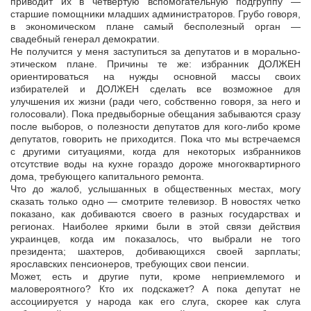
приводит их в четвертую вспомогательную подгруппу —
старшие помощники младших администраторов. Грубо говоря,
в экономическом плане самый бесполезный орган —
свадебный генерал демократии.
Не получится у меня заступиться за депутатов и в морально-
этическом плане. Причины те же: избранник ДОЛЖЕН
ориентироваться на нужды основной массы своих
избирателей и ДОЛЖЕН сделать все возможное для
улучшения их жизни (ради чего, собственно говоря, за него и
голосовали). Пока предвыборные обещания забываются сразу
после выборов, о полезности депутатов для кого-либо кроме
депутатов, говорить не приходится. Пока что мы встречаемся
с другими ситуациями, когда для некоторых избранников
отсутствие воды на кухне гораздо дороже многоквартирного
дома, требующего капитального ремонта.
Что до жалоб, услышанных в общественных местах, могу
сказать только одно — смотрите телевизор. В новостях четко
показано, как добиваются своего в разных государствах и
регионах. Наиболее яркими были в этой связи действия
украинцев, когда им показалось, что выбрали не того
президента; шахтеров, добивающихся своей зарплаты;
ярославских пенсионеров, требующих свои пенсии.
Может, есть и другие пути, кроме неприемлемого и
маловероятного? Кто их подскажет? А пока депутат не
ассоциируется у народа как его слуга, скорее как слуга