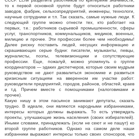
СССР. Если разделить работников по критериям значимости,
то к первой основной группе будут относиться работники
заводов, фабрик, сельхозпредприятий, инженеры, технологи,
научные сотрудники и т.п. Так сказать, самые нужные люди. К
следующей группе можно отнести тех, кто работает на
первых, т.е.: работников сырьевой промышленности, сферы
услуг, транспортников, коммунальщиков, медиков, военных,
милицию и прочее. Эти профессии более чем необходимы!
Далее рискну поставить людей, несущих информацию и
скрашивающих серые будни: писатели, музыканты, певцы,
журналисты, поэты, телевизионщики и сопутствующие
профессии. Еще, пожалуй, можно упомянуть о группе
координаторов — эдаких диспетчеров, которые своим мудрым
руководством не дают развалиться экономике и развиться
кризисным ситуациям на вверенном им участке работ:
руководители предприятий, городов, районов, областей, краев
и т.д. Причем вместе с помощниками (налоговиками и
прочее).
Какую нишу в этом пасьянсе занимают депутаты, сказать
трудно. В идеале, они являются народными избранниками,
интересы которых должны выражать. То есть утверждать
проекты, улучшающие жизнь населения (своих избирателей).
Иными словами, принадлежать (если не сеют и не пашут) ко
второй группе работников. Однако на самом деле наши
избранники выражают интересы только своих спонсоров, что