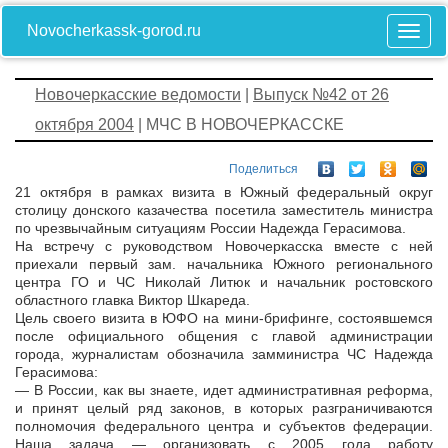
Novocherkassk-gorod.ru
Новочеркасские ведомости
|
Выпуск №42 от 26
октября 2004
| МЧС В НОВОЧЕРКАССКЕ
Поделиться
21 октября в рамках визита в Южный федеральный округ
столицу донского казачества посетила заместитель министра
по чрезвычайным ситуациям России Надежда Герасимова.
На встречу с руководством Новочеркасска вместе с ней
приехали первый зам. начальника Южного регионального
центра ГО и ЧС Николай Литюк и начальник ростовского
областного главка Виктор Шкареда.
Цель своего визита в ЮФО на мини-брифинге, состоявшемся
после официального общения с главой администрации
города, журналистам обозначила замминистра ЧС Надежда
Герасимова:
— В России, как вы знаете, идет административная реформа,
и принят целый ряд законов, в которых разграничиваются
полномочия федерального центра и субъектов федерации.
Наша задача — организовать с 2005 года работу