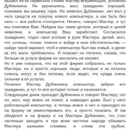
Вышел из-за сервисной стойки Мастер всеумеющий, успокоил
Дубленкина. Не кручиньтесь, мол, гражданин хороший,
поможем мы вашему горю. Но невесел Дубленкин, нет мол у
него средств на покупку нового компьютера, а как быть без
него — вся работа стопорится. Ничего, говорит Мастер, и тут
мы поможем Вам. Найдем мы такие детали, которые и ценой
невелики, и компьютер Ваш заработает. Согласился
гражданин, отдал свои угольки в руки Мастера, делай, мол,
что хочешь, только помоги и войди в мои обстоятельства —
найди такой вариант, чтоб и компьютер был как новый, и денег
за это мало требовалось. И показал он пятачок, сказав, что
больше за услуги фирме он заплатить не сможет.
Но я уже говорила, что на этой фирме собрались не только
Мастера, но и просто хорошие люди, которые и за пятачок
помочь могут, и без пятачка, если видят, что нужда очень
сильная в их услугах.
Починил Мастер Дубленкину компьютер, забрал его
гражданин, и тут-то вся история только и начинается.
Следующим днем приходит Дубленкин и говорит Мастеру, что
он, мол, ему вовсе не помог, а навредил даже. Был у него
работающий компьютер, а теперь вовсе и нет, и приходил он
на фирму не ремонтировать его, а просто показать. И так
обиделся и на фирму и на Мастера Дубленкин, что стал
частенько заходить и при всем честном народе обзывать
Мастера разными словами, а слова эти грубые,