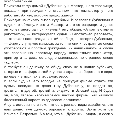
оскорбительные.
Приехали тогда домой к Дубленкину и Мастер, и его товарищи,
показали при гражданине странном, что компьютер у него
работает. Ан нет, история продолжается!
Приходит на фирму вызов судебный. И заявляет Дубленкин в
суде, что обманули его и Мастер, и его сотоварищи, и денег
он хочет много за причиненный ему обман. «А компьютер-то
работает?», — интересуется судья. «Работать-то работает»,
— отвечает наш гражданин. «А вообще, — говорит Дубленкин,
— фирму эту нужно наказать за то, что они иностранные слова
употребляют и простым гражданам их навязывают». А слова
эти совершенно простому народу непонятные: компьютер,
принтер и … даже есть одно маленькое, но странное слово
«кулер».
А требует он денежку за обиду свою не в наших рубликах,
которые и на фирме этой и у нас в стране в обороте, а в евро,
да еще и в тысячах этих самых евро.
И если суд нашего городка не присудит фирме отдать эти
суммы невиданных денег г-ну Дубленкину, то пойдет он,
грозится, в другой, третий и, видимо, в Высший суд. И будет
он, мол, теперь неотъемлемой частью фирмы, как какой-то
болезненный нарост на здоровом организме.
А суть истории не в том, что есть разные виды заработка, это
нам давно уже демонстрировали классики. Взять хотя бы
Ильфа с Петровым. А в том, что г-н Дубленкин рядом, и если у