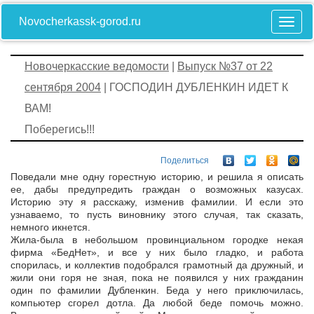
Novocherkassk-gorod.ru
Новочеркасские ведомости
|
Выпуск №37 от 22
сентября 2004
| ГОСПОДИН ДУБЛЕНКИН ИДЕТ К
ВАМ!
Поберегись!!!
Поделиться
Поведали мне одну горестную историю, и решила я описать
ее, дабы предупредить граждан о возможных казусах.
Историю эту я расскажу, изменив фамилии. И если это
узнаваемо, то пусть виновнику этого случая, так сказать,
немного икнется.
Жила-была в небольшом провинциальном городке некая
фирма «БедНет», и все у них было гладко, и работа
спорилась, и коллектив подобрался грамотный да дружный, и
жили они горя не зная, пока не появился у них гражданин
один по фамилии Дубленкин. Беда у него приключилась,
компьютер сгорел дотла. Да любой беде помочь можно.