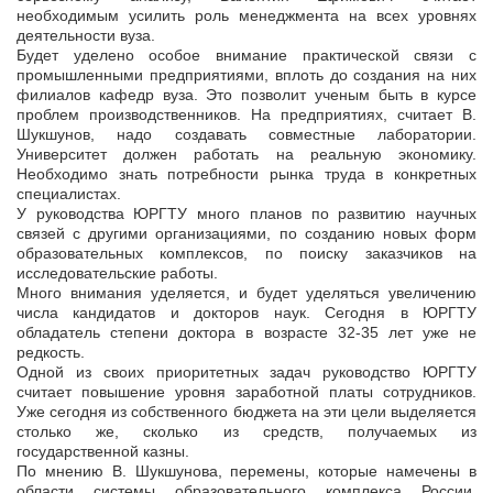
необходимым усилить роль менеджмента на всех уровнях
деятельности вуза.
Будет уделено особое внимание практической связи с
промышленными предприятиями, вплоть до создания на них
филиалов кафедр вуза. Это позволит ученым быть в курсе
проблем производственников. На предприятиях, считает В.
Шукшунов, надо создавать совместные лаборатории.
Университет должен работать на реальную экономику.
Необходимо знать потребности рынка труда в конкретных
специалистах.
У руководства ЮРГТУ много планов по развитию научных
связей с другими организациями, по созданию новых форм
образовательных комплексов, по поиску заказчиков на
исследовательские работы.
Много внимания уделяется, и будет уделяться увеличению
числа кандидатов и докторов наук. Сегодня в ЮРГТУ
обладатель степени доктора в возрасте 32-35 лет уже не
редкость.
Одной из своих приоритетных задач руководство ЮРГТУ
считает повышение уровня заработной платы сотрудников.
Уже сегодня из собственного бюджета на эти цели выделяется
столько же, сколько из средств, получаемых из
государственной казны.
По мнению В. Шукшунова, перемены, которые намечены в
области системы образовательного комплекса России,