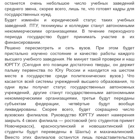
останется очень небольшое число учебных заведений
среднего звена, скорее всего, лишь те, что готовят кадры для
государственных нужд.
Будет изменён и юридический статус таких учебных
заведений. ПТУ, техникумы и колледжи станут автономными
некоммерческими организациями. В течение переходного
периода государство будет принимать участие в их
финансировании.
Решено пересмотреть и сеть вузов. При этом будет
пристально изучено состояние и качество работы каждого
высшего учебного заведения. Не минует такой проверки и наш
ЮРГТУ. (Сегодня его позиции достаточно тверды, он держит
пальму первенства по Югу России и находится на шестом
месте в государстве среди политехнических вузов.) Что
касается всей системы учреждений высшего образования, то
одни вузы получат статус государственных автономных
учреждений, другие станут государственными автономными
некоммерческими организациями, третьи будут переданы
субъектам федерации, четвёртые будут вообще
ликвидированы. Скорее всего, будет сокращено число
вузовских филиалов. Руководство ЮРГТУ имеет намерения
закрыть 4 своих филиала — ростовский (его студентов примет
Новочеркасск), красносулинский и новошахтинский (их
студенты будут переведены в Шахты) и махачкалинский.
Вместо этих филиалов останутся лишь представительства