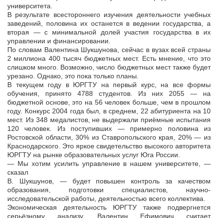
университета.
В результате всестороннего изучения деятельности учебных
заведений, половина их останется в ведении государства, а
вторая — с минимальной долей участия государства в их
управлении и финансировании.
По словам Валентина Шукшунова, сейчас в вузах всей страны
2 миллиона 400 тысяч бюджетных мест. Есть мнение, что это
слишком много. Возможно, число бюджетных мест также будет
урезано. Однако, это пока только планы.
В текущем году в ЮРГТУ на первый курс, на все формы
обучения, принято 4788 студентов. Из них 2055 — на
бюджетной основе, это на 56 человек больше, чем в прошлом
году. Конкурс 2004 года был, в среднем, 22 абитуриента на 10
мест. Из 348 медалистов, не выдержали приёмные испытания
120 человек. Из поступивших — примерно половина из
Ростовской области, 30% из Ставропольского края, 20% — из
Краснодарского. Это яркое свидетельство высокого авторитета
ЮРГТУ на рынке образовательных услуг Юга России.
— Мы хотим усилить управление в нашем университете, —
сказал
В. Шукшунов, — будет повышен контроль за качеством
образования, подготовки специалистов, научно-
исследовательской работы, деятельностью всего коллектива.
Экономическая деятельность ЮРГТУ также подвергнется
серьёзному анализу, Валентин Ефимович считает