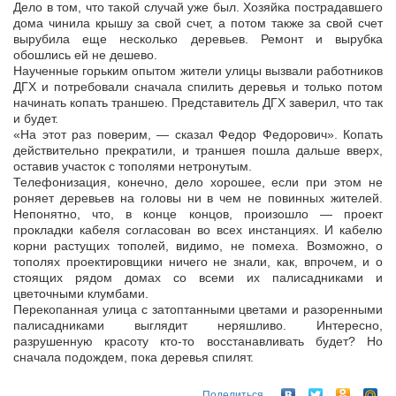
Дело в том, что такой случай уже был. Хозяйка пострадавшего
дома чинила крышу за свой счет, а потом также за свой счет
вырубила еще несколько деревьев. Ремонт и вырубка
обошлись ей не дешево.
Наученные горьким опытом жители улицы вызвали работников
ДГХ и потребовали сначала спилить деревья и только потом
начинать копать траншею. Представитель ДГХ заверил, что так
и будет.
«На этот раз поверим, — сказал Федор Федорович». Копать
действительно прекратили, и траншея пошла дальше вверх,
оставив участок с тополями нетронутым.
Телефонизация, конечно, дело хорошее, если при этом не
роняет деревьев на головы ни в чем не повинных жителей.
Непонятно, что, в конце концов, произошло — проект
прокладки кабеля согласован во всех инстанциях. И кабелю
корни растущих тополей, видимо, не помеха. Возможно, о
тополях проектировщики ничего не знали, как, впрочем, и о
стоящих рядом домах со всеми их палисадниками и
цветочными клумбами.
Перекопанная улица с затоптанными цветами и разоренными
палисадниками выглядит неряшливо. Интересно,
разрушенную красоту кто-то восстанавливать будет? Но
сначала подождем, пока деревья спилят.
Поделиться