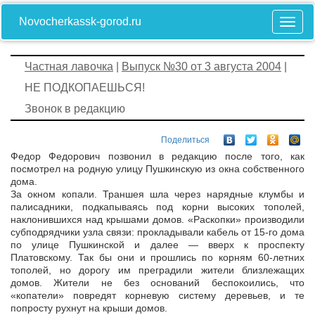
Novocherkassk-gorod.ru
Частная лавочка
|
Выпуск №30 от 3 августа 2004
|
НЕ ПОДКОПАЕШЬСЯ!
Звонок в редакцию
Поделиться
Федор Федорович позвонил в редакцию после того, как
посмотрел на родную улицу Пушкинскую из окна собственного
дома.
За окном копали. Траншея шла через нарядные клумбы и
палисадники, подкапываясь под корни высоких тополей,
наклонившихся над крышами домов. «Раскопки» производили
субподрядчики узла связи: прокладывали кабель от 15-го дома
по улице Пушкинской и далее — вверх к проспекту
Платовскому. Так бы они и прошлись по корням 60-летних
тополей, но дорогу им преградили жители близлежащих
домов. Жители не без оснований беспокоились, что
«копатели» повредят корневую систему деревьев, и те
попросту рухнут на крыши домов.