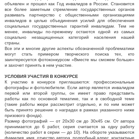
объявлен и прошел как Год инвалидов в России. Становится
все более заметным стремление государственных органов
развивать партнерство с общественными организациями
инвалидов в целью объединения усилий для обеспечения
социальных государственных гарантий инвалидам. Тем не
менее, инвалиды по-прежнему остаются одной из самых
социально незащищенных категорий населения нашей
страны.
Все эти и многие другие аспекты обозначенной проблематики
могут стать примером творческого поиска тех, кто
заинтересуется фотоконкурсом «Вместе мы сможем больше»
и захочет принять в нем участие.
УСЛОВИЯ УЧАСТИЯ В КОНКУРСЕ
К участию в конкурсе приглашаются: профессиональные
фотографы и фотолюбители. Если автор является инвалидом
первой или второй группы, он имеет право представить
работы как по основной тематике, так и в свободной теме
(такие работы жюри рассмотрит отдельно, и по ним может
быть принято решение о наградах в рамках указанного ниже
призового фонда).
Размер фотографий — от 20х30 см до 30х45 см. От автора
принимается до 6 работ, серия считается за одну работу
(количество работ в серии — до 10). На обороте указываются
фамилия, имя, отчество автора, подробный адрес, контактные