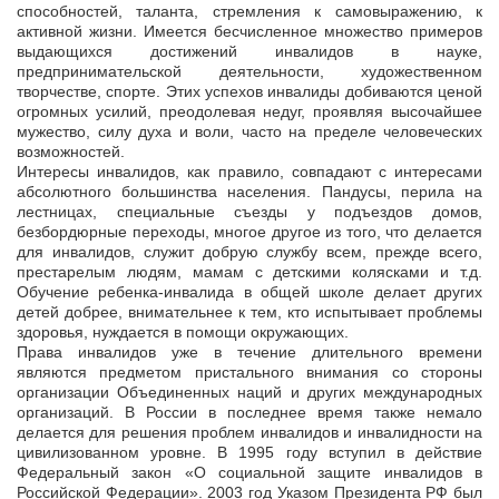
способностей, таланта, стремления к самовыражению, к
активной жизни. Имеется бесчисленное множество примеров
выдающихся достижений инвалидов в науке,
предпринимательской деятельности, художественном
творчестве, спорте. Этих успехов инвалиды добиваются ценой
огромных усилий, преодолевая недуг, проявляя высочайшее
мужество, силу духа и воли, часто на пределе человеческих
возможностей.
Интересы инвалидов, как правило, совпадают с интересами
абсолютного большинства населения. Пандусы, перила на
лестницах, специальные съезды у подъездов домов,
безбордюрные переходы, многое другое из того, что делается
для инвалидов, служит добрую службу всем, прежде всего,
престарелым людям, мамам с детскими колясками и т.д.
Обучение ребенка-инвалида в общей школе делает других
детей добрее, внимательнее к тем, кто испытывает проблемы
здоровья, нуждается в помощи окружающих.
Права инвалидов уже в течение длительного времени
являются предметом пристального внимания со стороны
организации Объединенных наций и других международных
организаций. В России в последнее время также немало
делается для решения проблем инвалидов и инвалидности на
цивилизованном уровне. В 1995 году вступил в действие
Федеральный закон «О социальной защите инвалидов в
Российской Федерации». 2003 год Указом Президента РФ был