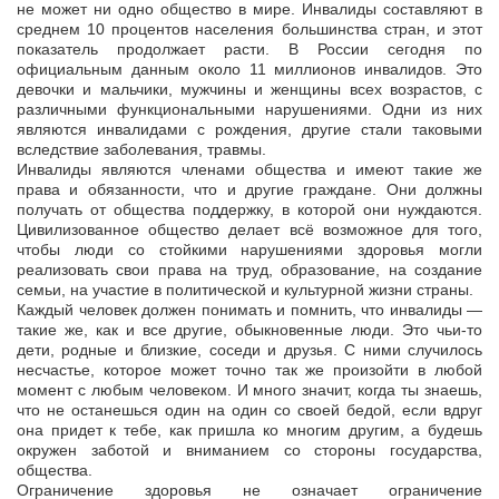
не может ни одно общество в мире. Инвалиды составляют в
среднем 10 процентов населения большинства стран, и этот
показатель продолжает расти. В России сегодня по
официальным данным около 11 миллионов инвалидов. Это
девочки и мальчики, мужчины и женщины всех возрастов, с
различными функциональными нарушениями. Одни из них
являются инвалидами с рождения, другие стали таковыми
вследствие заболевания, травмы.
Инвалиды являются членами общества и имеют такие же
права и обязанности, что и другие граждане. Они должны
получать от общества поддержку, в которой они нуждаются.
Цивилизованное общество делает всё возможное для того,
чтобы люди со стойкими нарушениями здоровья могли
реализовать свои права на труд, образование, на создание
семьи, на участие в политической и культурной жизни страны.
Каждый человек должен понимать и помнить, что инвалиды —
такие же, как и все другие, обыкновенные люди. Это чьи-то
дети, родные и близкие, соседи и друзья. С ними случилось
несчастье, которое может точно так же произойти в любой
момент с любым человеком. И много значит, когда ты знаешь,
что не останешься один на один со своей бедой, если вдруг
она придет к тебе, как пришла ко многим другим, а будешь
окружен заботой и вниманием со стороны государства,
общества.
Ограничение здоровья не означает ограничение