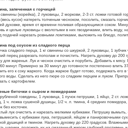
ина, запеченная с горчицей
г свинины (корейка), 2 луковицы, 2 моркови, 2-3 ст. ложки готовой го
(весь кусок) натереть толченым чесноком, посолить, смазать горчи
ей духовке, время от времени поливая образующимся соком. Мину
вь и целые луковицы с вколотыми в них гвоздичками, влить воду, н
 подачей нарезать ровными ломтиками, выложить на блюдо, полит
ина под соусом из сладкого перца
учка сладкого перца, 1 кг свинины со шкуркой, 2 луковицы, 1 зубчик 
ий перец разрезать пополам и почистить. Нагреть духовку до 200 
 для жаренья. Лук и чеснок очистить и порубить. Добавить к мясу.
60 минут. Примерно за 30 минут до готовности постепенно влить 3
ить его к соку жаркого. Когда жаркое будет готово, подержать его в
го воды. Сделать из него пюре со сладким перцем и луком. Припра
ать с картофелем.
еные биточки с сыром и помидорами
 рубленой говядины, 1 луковица, 1 пучок петрушки, 1 яйцо, 2 ст. л
, 1 ч. ложка сушеной душицы, 1/2 ч. л. тмина, 4 средних помидора,
к без косточек.
тый лук очистить и нарезать мелкими кубиками. Петрушку вымыть, 
вымесить с кубиками лука, петрушкой, яйцом и панировочными сух
ой душицей и тмином. Нагреть духовку до 220 градусов. Влажными
ть шарики, положить их на смазанный жиром глубокий противень и