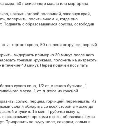
ка сыра, 50 г сливочного масла или маргарина,
ыра, накрыть второй половиной, завернув край,
ть, поперчить, полить вином и, когда оно
ут. Подавать с образовавшимся соусом, освободив
 ст. л. тертого хрена, 50 г зелени петрушки, черный
ерчить, выдержать примерно 30 минут, после чего
нарезать тонкими кружками, положить на антрекоты,
е в течение 40 минут. Перед подачей посыпать
 белого сухого вина, 1/2 ст. мясного бульона, 1
сливочного масла, 1 ст. л. желе из красной
равить, солью, перцем, горчицей, перемешать. Из
ками сала и обжарить со всех сторон в масле до
рышкой и тушить 15 мин. Трубочки вынуть,
ть с оставшимися орехами в соке, образовавшемся
т. Приправить по вкусу желе, сахаром, солью и