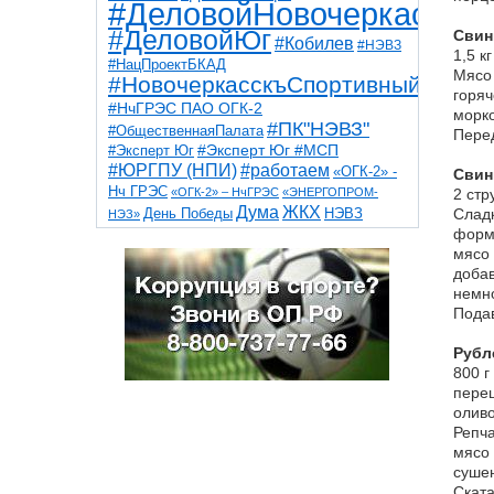
#ДеловойНовочеркасск
#ДеловойЮг
Свин
#Кобилев
#НЭВЗ
1,5 к
#НацПроектБКАД
Мясо 
#НовочеркасскъСпортивный
горяч
#НчГРЭС ПАО ОГК-2
морко
#ПК"НЭВЗ"
#ОбщественнаяПалата
Перед
#Эксперт Юг
#Эксперт Юг #МСП
#ЮРГПУ (НПИ)
#работаем
«ОГК-2» -
Свин
Нч ГРЭС
«ОГК-2» – НчГРЭС
«ЭНЕРГОПРОМ-
2 стр
Дума
ЖКХ
НЭВЗ
Сладк
День Победы
НЭЗ»
ТНТ
НчГРЭС
форму
Победа
Собор
ТПП
мясо 
благоустройство
ветераны
выборы
дети
добав
дороги
казаки
коррупция
космос
немно
парк
общественная палата
пожар
роща
Подав
спорт
художники
театр
транспорт
Рубл
800 г
перец
оливо
Репча
мясо 
сушен
Ската