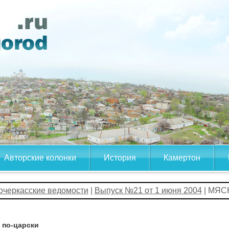
Авторские колонки
История
Камертон
очеркасские ведомости
|
Выпуск №21 от 1 июня 2004
| МЯС
 по-царски