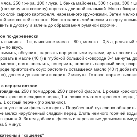
г мяса, 250 г жира, 100 г лука, 1 банка майонеза, 300 г сыра, 300 г
(говядину или свинину) порезать длинной соломкой. Мясо обжарит
со слой сырого картофеля, нарезанного кружочками. Затем мелко 
ой или свежей зеленью. Все это залить майонезом и сверху посыпа
вить в духовку и запечь до образования румяной корочки.
ое по-деревенски
ь свинины – 1кг, сливочное масло – 80 г, молоко – 0,5 л, репчатый лу
 – по вкусу.
вымыть, обсушить, нарезать порционными кусками, чуть посолить и
ровать в масле (40 г) в глубокой большой сковороде 3-4 минуты, д
 молоко, опять посолить, поперчить, положить лавровый лист, накр
роде приготовить соус: растопить оставшееся масло (40 г) добавит
на), довести до кипения и варить 2 минуты. Готовое жаркое вылож
 с перцем острое
 говядины, 250 г помидоров, 250 г спелой фасоли, 1 рюмка красного
учок красного сладкого перца, 1 ч. ложка молотого красного перца, 
, 1 острый перчик (по желанию).
енную с ночи фасоль отварить. Порубленный лук слегка обжарить в
же мелко нарубленный сладкий перец. Влить немного горячей воды,
в крышкой. Затем добавить фасоль и нарезанные дольками помидор
на 5 минут.
катесный “кошелек”