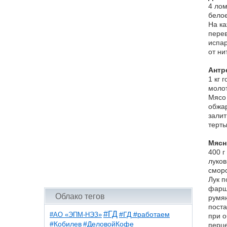
4 лом
белое
На ка
перев
испар
от ни
Антр
1 кг 
молот
Мясо 
обжар
залит
терты
Мясн
400 г
луков
сморо
Лук п
фарша
Облако тегов
румян
поста
#ГД
#АО «ЭПМ-НЭЗ»
#ГД #работаем
при о
#ДеловойКофе
#Кобилев
перце