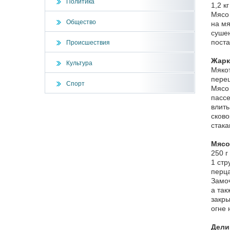
Политика
1,2 к
Мясо 
Общество
на мя
сушен
поста
Происшествия
Жарк
Культура
Мякот
перец
Спорт
Мясо 
пассе
влить
сково
стака
Мясо
250 г
1 стр
перца
Замоч
а так
закры
огне 
Дели