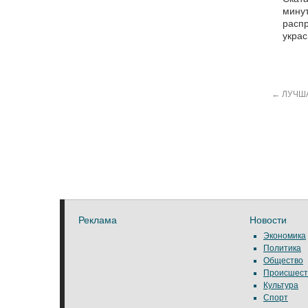
минут
распр
украс
←
ЛУЧША
Реклама
Новости
Экономика
Политика
Общество
Происшест
Культура
Спорт