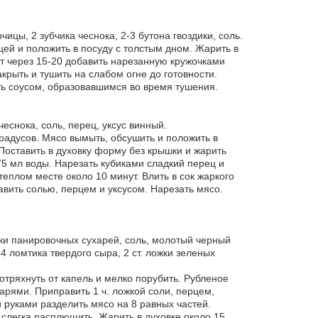
рчицы, 2 зубчика чеснока, 2-3 бутона гвоздики, соль.
цей и положить в посуду с толстым дном. Жарить в
т через 15-20 добавить нарезанную кружочками
акрыть и тушить на слабом огне до готовности.
ь соусом, образовавшимся во время тушения.
чеснока, соль, перец, уксус винный.
градусов. Мясо вымыть, обсушить и положить в
 Поставить в духовку форму без крышки и жарить
75 мл воды. Нарезать кубиками сладкий перец и
 теплом месте около 10 минут. Влить в сок жаркого
вить солью, перцем и уксусом. Нарезать мясо.
ожки панировочных сухарей, соль, молотый черный
 4 ломтика твердого сыра, 2 ст. ложки зеленых
отряхнуть от капель и мелко порубить. Рубленое
арями. Приправить 1 ч. ложкой соли, перцем,
 руками разделить мясо на 8 равных частей.
 слегка расплющить. Жарить в духовке около 15