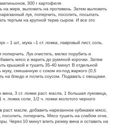
 шампиньонов, 300 г картофеля.
ь на жире, выложить на противень. Затем выложить
нарезанный лук, поперчить, посолить, посыпать
ть тертым на крупной терке сыром. И все это
к – 1 шт., мука –1 ст. ложка, лавровый лист, соль,
 поперчить. Лук очистить, мелко порубить и
обавить мясо и жарить до румяной корочки. Затем
ыть крышкой и тушить 35-40 минут. В отдельной
ь муку, смешанную с соком из-под жаркого (0,5
ить на блюдо и полить соусом. Подавать с овощами.
 вина, 3 ст. ложки раст. масла, 1 большая луковица,
1 ч. ложка соли, 1/2 ч. ложки молотого черного
 раст. масле, добавить нарезанное кубиками мясо,
 посолить, поперчить. Мясо тушить на слабом огне,
ы. Через 10 минут влить рюмку вина и оставить на