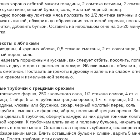
тика хорошо отбитой мякоти говядины, 2 ломтика ветчины, 2 ломти
 сухое вино, мясной бульон, соль, молотый черный перец.
ждую половинку ломтика мяса положить по 1/2 ломтика ветчины и с
язать ниткой, обжарить до образования золотистой корочки, посоли
ится, добавить бульон. Оставить на небольшом огне на 15-20 мин
тки.
екоты с яблоками
говядины, 4 крупных яблока, 0,5 стакана сметаны, 2 ст. ложки жира, 1
ый перец, соль.
нарезать порционными кусками, как следует отбить, посолить, поп
ить с двух сторон в раскаленном жире. Яблоки вымыть, обсушить, 
ь сметаной. Поставить антрекоты в духовку и запечь на слабом огн
м хреном и измельченной зеленью.
ые трубочки с грецкими орехами
 говяжьего фарша, 250 г копченого сала, 1/2 стакана сливок, 4 ст. л.
ица, 1 яйцо, 5 ст. л. рубленых грецких орехов, 1 ч. л. горчицы, 50 г 
дины, клюквы или брусники, сахар, черный молотый перец, соль.
орубить, смешать с фаршем, яйцом, половиной грецких орехов. Зап
 сделать 8 трубочек, обернуть каждую из них двумя тонкими ломти
ой корочки. К трубочкам влить вино и половину бульона, накрыть к
вить в теплое место. Остаток сала порезать кубиками, спассерова
бжаривании мяса. Влить оставшийся бульон и сливки, варить 5 мину
м. Подать трубочки с эти соусом.