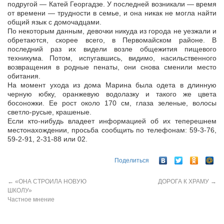
подругой — Катей Георгадзе. У последней возникали — время
от времени — трудности в семье, и она никак не могла найти
общий язык с домочадцами.
По некоторым данным, девочки никуда из города не уезжали и
обретаются, скорее всего, в Первомайском районе. В
последний раз их видели возле общежития пищевого
техникума. Потом, испугавшись, видимо, насильственного
возвращения в родные пенаты, они снова сменили место
обитания.
На момент ухода из дома Марина была одета в длинную
черную юбку, оранжевую водолазку и такого же цвета
босоножки. Ее рост около 170 см, глаза зеленые, волосы
светло-русые, крашеные.
Если кто-нибудь владеет информацией об их теперешнем
местонахождении, просьба сообщить по телефонам: 59-3-76,
59-2-91, 2-31-88 или 02.
Поделиться
←
«ОНА СТРОИЛА НОВУЮ
ДОРОГА К ХРАМУ
→
ШКОЛУ»
Частное мнение