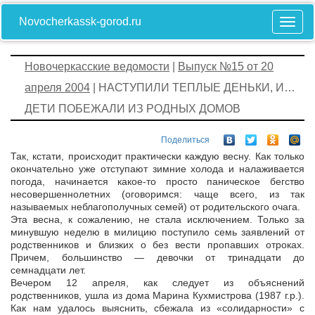
Novocherkassk-gorod.ru
Новочеркасские ведомости
|
Выпуск №15 от 20
апреля 2004
| НАСТУПИЛИ ТЕПЛЫЕ ДЕНЬКИ, И…
ДЕТИ ПОБЕЖАЛИ ИЗ РОДНЫХ ДОМОВ
Поделиться
Так, кстати, происходит практически каждую весну. Как только
окончательно уже отступают зимние холода и налаживается
погода, начинается какое-то просто паническое бегство
несовершеннолетних (оговоримся: чаще всего, из так
называемых неблагополучных семей) от родительского очага.
Эта весна, к сожалению, не стала исключением. Только за
минувшую неделю в милицию поступило семь заявлений от
родственников и близких о без вести пропавших отроках.
Причем, большинство — девочки от тринадцати до
семнадцати лет.
Вечером 12 апреля, как следует из объяснений
родственников, ушла из дома Марина Кухмистрова (1987 г.р.).
Как нам удалось выяснить, сбежала из «солидарности» с