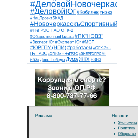
#ДеловойНовочеркасск
#ДеловойЮг
#Кобилев
#НЭВЗ
#НацПроектБКАД
#НовочеркасскъСпортивный
#НчГРЭС ПАО ОГК-2
#ПК"НЭВЗ"
#ОбщественнаяПалата
#Эксперт Юг
#Эксперт Юг #МСП
#ЮРГПУ (НПИ)
#работаем
«ОГК-2» -
Нч ГРЭС
«ОГК-2» – НчГРЭС
«ЭНЕРГОПРОМ-
Дума
ЖКХ
НЭВЗ
День Победы
НЭЗ»
ТНТ
НчГРЭС
Победа
Собор
ТПП
благоустройство
ветераны
выборы
дети
дороги
казаки
коррупция
космос
парк
общественная палата
пожар
роща
спорт
художники
театр
транспорт
Реклама
Новости
Экономика
Политика
Общество