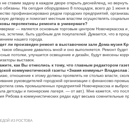
не ставим задачу в каждом дворе открыть диснейленд, но вернуть 
о обязаны. На сегодня оборудовано 8 площадок, всего до 1 июня в
ество профинансировано рядом городских предприятий, организац
скую детвору и помогает местным властям осуществлять социальн
ковы перспективы ремонта в универмаге?
вермаг — является основным торговым центром Новочеркасска и 
на, эстетики, быть удобным для покупателей. Думается, что в про
ением нашего города.
дет ли произведен ремонт в выставочном зале Дома-музея К
 такое обещание давалось мной и оно выполняется. Ремонт будет 
сные потолки, улучшится освещение и дизайн, будут внесены корре
изаторы выставок.
ажите, как Вы отнеслись к тому, что главным редактором газ
дской коммунистической газеты «Знамя коммуны» Владислав
аю, отношение к этому должны проявлять не столько власти, скол
вание руководителей городской организации с финансово-промыш
ротила семь промышленных предприятий Новочеркасска и выбросил
ла детсады и пионерские лагеря. — от авт.). Мне кажется, что пос
ия Рябова в коммунистических рядах идут весьма сомнительные п
ЕДОЙ ИЗ РОСТОВА