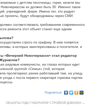
знакомые с детства песочницы, горки, качели мы
 Новочеркасске их должно быть 35. Именно такое
ий, учреждений, фирм. Имена тех, кто радует
ые проекты, будут обнародованы через СМИ.
должен соответствовать требованиям современного
цессе ремонта этот объект станет еще одним
рылова?
осуществлен строго по графику. В нем появятся
ктивы, в которых заинтересованы и посетители. и
еты «Вечерний Новочеркасск» стал редактор
 Журавлев?
ько рядовые коммунисты, на глазах которых идет
ленной группой «Семья» (той, которая
а пролетариат, ранее работавший там, на улицу,
ле ухода с поста первого секретаря горкома партии
роцессы.
Поделиться
ОБЪЕКТЫ ГОДА ГУБЕРНАТОР СТРОЙКОЙ ДОВОЛЕН
→