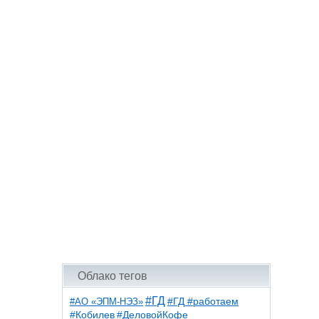
Облако тегов
#ГД
#АО «ЭПМ-НЭЗ»
#ГД #работаем
#ДеловойКофе
#Кобилев