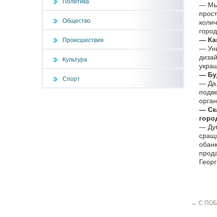
Политика
— Мы 
прост
Общество
колич
город
— Ка
Происшествия
— Уни
дизай
Культура
украш
— Бу
Спорт
— Да,
подве
орган
— Ск
горо
— Дум
сращи
обанк
прода
Георг
←
С ПОБ