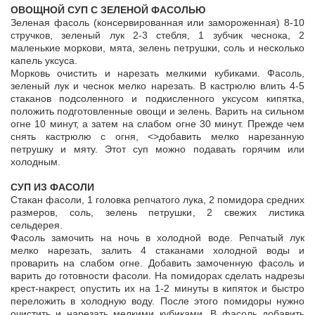
ОВОЩНОЙ СУП С ЗЕЛЕНОЙ ФАСОЛЬЮ
Зеленая фасоль (консервированная или замороженная) 8-10
стручков, зеленый лук 2-3 стебля, 1 зубчик чеснока, 2
маленькие моркови, мята, зелень петрушки, соль и несколько
капель уксуса.
Морковь очистить и нарезать мелкими кубиками. Фасоль,
зеленый лук и чеснок мелко нарезать. В кастрюлю влить 4-5
стаканов подсоленного и подкисленного уксусом кипятка,
положить подготовленные овощи и зелень. Варить на сильном
огне 10 минут, а затем на слабом огне 30 минут. Прежде чем
снять кастрюлю с огня, <>добавить мелко нарезанную
петрушку и мяту. Этот суп можно подавать горячим или
холодным.
СУП ИЗ ФАСОЛИ
Стакан фасоли, 1 головка репчатого лука, 2 помидора средних
размеров, соль, зелень петрушки, 2 свежих листика
сельдерея.
Фасоль замочить на ночь в холодной воде. Репчатый лук
мелко нарезать, залить 4 стаканами холодной воды и
проварить на слабом огне. Добавить замоченную фасоль и
варить до готовности фасоли. На помидорах сделать надрезы
крест-накрест, опустить их на 1-2 минуты в кипяток и быстро
переложить в холодную воду. После этого помидоры нужно
очистить и нарезать мелкими кубиками. В фасоль добавить