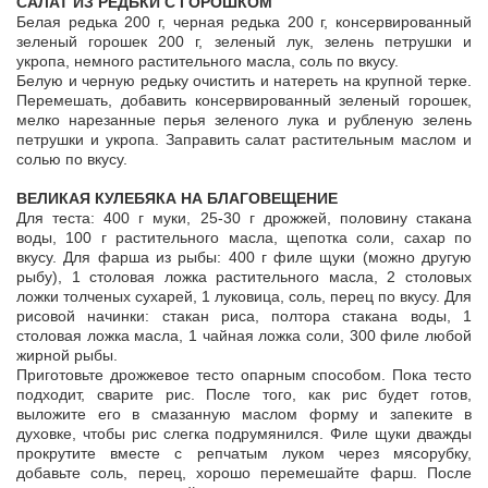
САЛАТ ИЗ РЕДЬКИ С ГОРОШКОМ
Белая редька 200 г, черная редька 200 г, консервированный
зеленый горошек 200 г, зеленый лук, зелень петрушки и
укропа, немного растительного масла, соль по вкусу.
Белую и черную редьку очистить и натереть на крупной терке.
Перемешать, добавить консервированный зеленый горошек,
мелко нарезанные перья зеленого лука и рубленую зелень
петрушки и укропа. Заправить салат растительным маслом и
солью по вкусу.
ВЕЛИКАЯ КУЛЕБЯКА НА БЛАГОВЕЩЕНИЕ
Для теста: 400 г муки, 25-30 г дрожжей, половину стакана
воды, 100 г растительного масла, щепотка соли, сахар по
вкусу. Для фарша из рыбы: 400 г филе щуки (можно другую
рыбу), 1 столовая ложка растительного масла, 2 столовых
ложки толченых сухарей, 1 луковица, соль, перец по вкусу. Для
рисовой начинки: стакан риса, полтора стакана воды, 1
столовая ложка масла, 1 чайная ложка соли, 300 филе любой
жирной рыбы.
Приготовьте дрожжевое тесто опарным способом. Пока тесто
подходит, сварите рис. После того, как рис будет готов,
выложите его в смазанную маслом форму и запеките в
духовке, чтобы рис слегка подрумянился. Филе щуки дважды
прокрутите вместе с репчатым луком через мясорубку,
добавьте соль, перец, хорошо перемешайте фарш. После