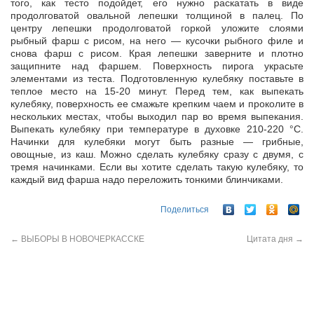
того, как тесто подойдет, его нужно раскатать в виде
продолговатой овальной лепешки толщиной в палец. По
центру лепешки продолговатой горкой уложите слоями
рыбный фарш с рисом, на него — кусочки рыбного филе и
снова фарш с рисом. Края лепешки заверните и плотно
защипните над фаршем. Поверхность пирога украсьте
элементами из теста. Подготовленную кулебяку поставьте в
теплое место на 15-20 минут. Перед тем, как выпекать
кулебяку, поверхность ее смажьте крепким чаем и проколите в
нескольких местах, чтобы выходил пар во время выпекания.
Выпекать кулебяку при температуре в духовке 210-220 °С.
Начинки для кулебяки могут быть разные — грибные,
овощные, из каш. Можно сделать кулебяку сразу с двумя, с
тремя начинками. Если вы хотите сделать такую кулебяку, то
каждый вид фарша надо переложить тонкими блинчиками.
Поделиться
←
ВЫБОРЫ В НОВОЧЕРКАССКЕ
Цитата дня
→