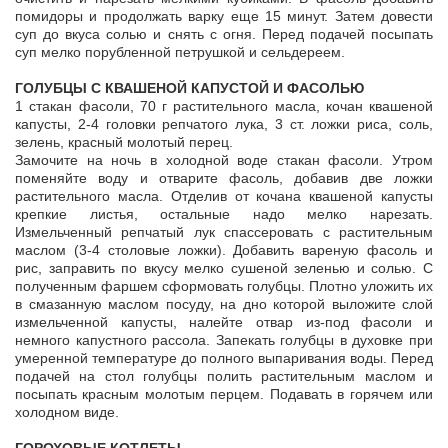
помидоры и продолжать варку еще 15 минут. Затем довести
суп до вкуса солью и снять с огня. Перед подачей посыпать
суп мелко порубленной петрушкой и сельдереем.
ГОЛУБЦЫ С КВАШЕНОЙ КАПУСТОЙ И ФАСОЛЬЮ
1 стакан фасоли, 70 г растительного масла, кочан квашеной
капусты, 2-4 головки репчатого лука, 3 ст. ложки риса, соль,
зелень, красный молотый перец.
Замочите на ночь в холодной воде стакан фасоли. Утром
поменяйте воду и отварите фасоль, добавив две ложки
растительного масла. Отделив от кочана квашеной капусты
крепкие листья, остальные надо мелко нарезать.
Измельченный репчатый лук спассеровать с растительным
маслом (3-4 столовые ложки). Добавить вареную фасоль и
рис, заправить по вкусу мелко сушеной зеленью и солью. С
полученным фаршем сформовать голубцы. Плотно уложить их
в смазанную маслом посуду, на дно которой выложите слой
измельченной капусты, налейте отвар из-под фасоли и
немного капустного рассола. Запекать голубцы в духовке при
умеренной температуре до полного выпаривания воды. Перед
подачей на стол голубцы полить растительным маслом и
посыпать красным молотым перцем. Подавать в горячем или
холодном виде.