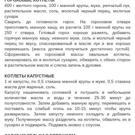
ГОРОХОВЫЕ КОТЛЕТЫ
400 г желтого гороха, 100 г манной крупы, мука, репчатый лук,
растительное масло, соль, молотый черный перец, молотые
сухари.
Сварить до готовности горох. На гороховом отваре
приготовить манную кашу, из расчета 100 г манной крупы на
250 г отвара. Готовый горох хорошо размять, добавить
горячую манную кашу, немного муки, соль и молотый черный
перец по вкусу, спассерованный в масле лук и все хорошо
перемешать (масса должна получиться достаточно густой).
Сформовать из гороховой массы овальные котлеты,
запанировать их в молотых сухарях, обжарить с обеих сторон
в растительном масле и слегка запечь в духовке.
КОТЛЕТЫ КАПУСТНЫЕ
1 кг капусты, по 0,5 стакана манной крупы и муки, 0,5 стакана
масла для жаренья, соль.
Капусту нашинковать соломкой и потушить в небольшом
количестве масла и воды в течение 25-30 минут до
полуготовности. Затем добавить манную крупу, перемешать и
поставить на слабый огонь на 10-15 минут, чтобы крупа
разварилась. Затем капусту немного охладить и добавить
муку. Полученную массу разделить на котлеты, обвалять их в
сухарях и поджарить. Подавать можно с соусом.