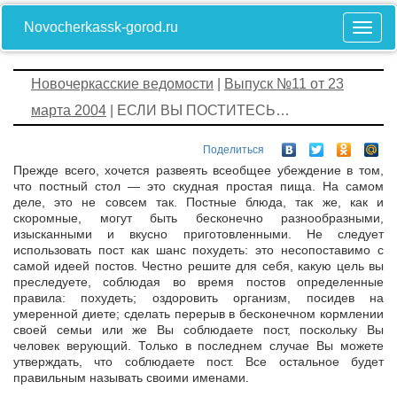
Novocherkassk-gorod.ru
Новочеркасские ведомости
|
Выпуск №11 от 23
марта 2004
| ЕСЛИ ВЫ ПОСТИТЕСЬ…
Поделиться
Прежде всего, хочется развеять всеобщее убеждение в том,
что постный стол — это скудная простая пища. На самом
деле, это не совсем так. Постные блюда, так же, как и
скоромные, могут быть бесконечно разнообразными,
изысканными и вкусно приготовленными. Не следует
использовать пост как шанс похудеть: это несопоставимо с
самой идеей постов. Честно решите для себя, какую цель вы
преследуете, соблюдая во время постов определенные
правила: похудеть; оздоровить организм, посидев на
умеренной диете; сделать перерыв в бесконечном кормлении
своей семьи или же Вы соблюдаете пост, поскольку Вы
человек верующий. Только в последнем случае Вы можете
утверждать, что соблюдаете пост. Все остальное будет
правильным называть своими именами.