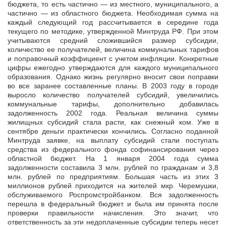
бюджета, то есть частично — из местного, муниципального, а
частично — из областного бюджета. Необходимая сумма на
каждый следующий год рассчитывается в середине года
текущего по методике, утвержденной Минтруда РФ. При этом
учитываются средний сложившийся размер субсидии,
количество ее получателей, величина коммунальных тарифов
и поправочный коэффициент с учетом инфляции. Конкретные
цифры ежегодно утверждаются для каждого муниципального
образования. Однако жизнь регулярно вносит свои поправки
во все заранее составленные планы. В 2003 году в городе
выросло количество получателей субсидий, увеличились
коммунальные тарифы, дополнительно добавилась
задолженность 2002 года. Реальная величина суммы
жилищных субсидий стала расти, как снежный ком. Уже в
сентябре деньги практически кончились. Согласно поданной
Минтруда заявке, на выплату субсидий стали поступать
средства из федерального фонда софинансирования через
областной бюджет. На 1 января 2004 года сумма
задолженности составила 3 млн. рублей по гражданам и 3,8
млн. рублей по предприятиям. Большая часть из этих 3
миллионов рублей приходится на жителей мкр. Черемушки,
обслуживаемого Роспромстройбанком. Вся задолженность
перешла в федеральный бюджет и была им принята после
проверки правильности начисления. Это значит, что
ответственность за эти недоплаченные субсидии теперь несет