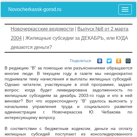
Novocherkassk-gorod.ru
Новочеркасские ведомости
|
Выпуск №8 от 2 марта
2004
| Жилищные субсидии за ДЕКАБРЬ, или КУДА
деваются деньги?
Поделиться
В редакцию “В” за помощью или разъяснениями обращаются
многие люди. В текущем году в газете мы неоднократно
поднимали тему начисления и выплаты жилищных субсидий.
Однако читатели, участвующие в этой программе, задают
вопрос: когда будет ликвидирована задолженность по
жилищным субсидиям за декабрь 2003-го года и кто в ней
виноват? Вот что корреспонденту “В” удалось выяснить у
начальника управления труда и социального развития
администрации г. Новочеркасска Ю. Чебакова по
интересующему вопросу.
В соответствии с бюджетным кодексом, деньги на оплату
жилищных субсидий поступают из консолидированного