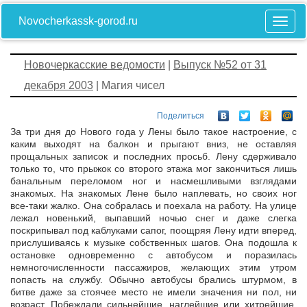
Novocherkassk-gorod.ru
Новочеркасские ведомости
|
Выпуск №52 от 31
декабря 2003
| Магия чисел
Поделиться
За три дня до Нового года у Лены было такое настроение, с
каким выходят на балкон и прыгают вниз, не оставляя
прощальных записок и последних просьб. Лену сдерживало
только то, что прыжок со второго этажа мог закончиться лишь
банальным переломом ног и насмешливыми взглядами
знакомых. На знакомых Лене было наплевать, но своих ног
все-таки жалко. Она собралась и поехала на работу. На улице
лежал новенький, выпавший ночью снег и даже слегка
поскрипывал под каблуками сапог, поощряя Лену идти вперед,
прислушиваясь к музыке собственных шагов. Она подошла к
остановке одновременно с автобусом и поразилась
немногочисленности пассажиров, желающих этим утром
попасть на службу. Обычно автобусы брались штурмом, в
битве даже за стоячее место не имели значения ни пол, ни
возраст. Побеждали сильнейшие, наглейшие или хитрейшие,