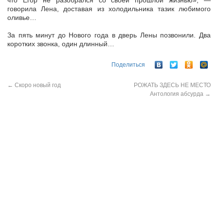
что Егор не разобрался со своей прошлой жизнью», —
говорила Лена, доставая из холодильника тазик любимого
оливье…
За пять минут до Нового года в дверь Лены позвонили. Два
коротких звонка, один длинный…
Поделиться
←
Скоро новый год
РОЖАТЬ ЗДЕСЬ НЕ МЕСТО
Антология абсурда
→