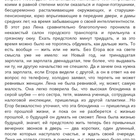
коими в равной степени могли оказаться и парни-пэтэушники,
бесцеремонно расталкивающие окружающих, и старушки-
пенсионерки, юрко впрыгивающие в передние двери, и дамы
средних лет, на время забывающие о своей интеллигентности.
В этот раз Лена сравнительно благополучно проникла в
неказистый салон городского транспорта и прильнула к
грязному окну. Ехать предстояло минут тридцать, и за это
время можно было не торопясь обдумать, как дальше жить. То
есть вообще — жить или не жить. Без Егора все на свете
смысла уже не имело: ни Новый год, ни тринадцатая
зарплата, ни зарплата двенадцатая, тем более, что выдавать
ни ту, ни другую начальство не спешило. Да и зачем она нужна
эта зарплата, если Егора видели с другой, а он в ответ на ее
вопрос по телефону, холодно заявил, что терпеть не может
ревнивых женщин. Лена не была ревнивой, ну, может, самую
малость. Она легко поверила бы, что высокая блондинка в
серой шубке — его сестра, тетя, мамина ученица, сотрудница
налоговой инспекции, пришелица из другой галактики…Но
Егор безжалостно уточнил, что эта блондинка — пришелица из
его прошлой жизни, и пока он не разберется с жизнью
прошлой, о будущей он думать не сможет. Лена была жизнью
будущей, значит, ей предстояло жить теперь без привычных
вечерних звонков в дверь — два коротких, один длинный,
после которых наступало счастье, и ждать своей очереди.
Лена не хотела стоять в очереди, и с этим нужно было что-то