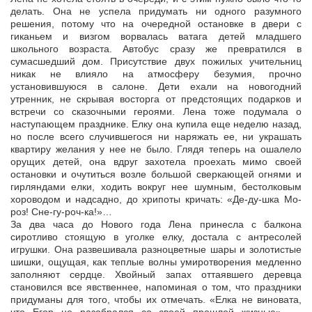
делать. Она не успела придумать ни одного разумного
решения, потому что на очередной остановке в двери с
гиканьем и визгом ворвалась ватага детей младшего
школьного возраста. Автобус сразу же превратился в
сумасшедший дом. Присутствие двух пожилых учительниц
никак не влияло на атмосферу безумия, прочно
установившуюся в салоне. Дети ехали на новогодний
утренник, не скрывая восторга от предстоящих подарков и
встречи со сказочными героями. Лена тоже подумала о
наступающем празднике. Елку она купила еще неделю назад,
но после всего случившегося ни наряжать ее, ни украшать
квартиру желания у нее не было. Глядя теперь на ошалело
орущих детей, она вдруг захотела проехать мимо своей
остановки и очутиться возле большой сверкающей огнями и
гирляндами елки, ходить вокруг нее шумным, бестолковым
хороводом и надсадно, до хрипоты кричать: «Де-ду-шка Мо-
роз! Сне-гу-роч-ка!»…
За два часа до Нового года Лена принесла с балкона
сиротливо стоящую в уголке елку, достала с антресолей
игрушки. Она развешивала разноцветные шары и золотистые
шишки, ощущая, как теплые волны умиротворения медленно
заполняют сердце. Хвойный запах оттаявшего деревца
становился все явственнее, напоминая о том, что праздники
придуманы для того, чтобы их отмечать. «Елка не виновата,