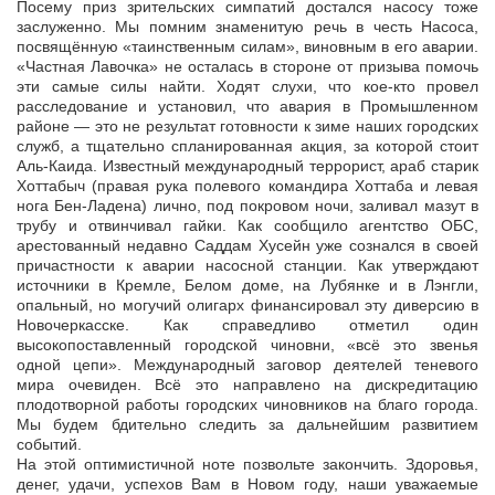
Посему приз зрительских симпатий достался насосу тоже
заслуженно. Мы помним знаменитую речь в честь Насоса,
посвящённую «таинственным силам», виновным в его аварии.
«Частная Лавочка» не осталась в стороне от призыва помочь
эти самые силы найти. Ходят слухи, что кое-кто провел
расследование и установил, что авария в Промышленном
районе — это не результат готовности к зиме наших городских
служб, а тщательно спланированная акция, за которой стоит
Аль-Каида. Известный международный террорист, араб старик
Хоттабыч (правая рука полевого командира Хоттаба и левая
нога Бен-Ладена) лично, под покровом ночи, заливал мазут в
трубу и отвинчивал гайки. Как сообщило агентство ОБС,
арестованный недавно Саддам Хусейн уже сознался в своей
причастности к аварии насосной станции. Как утверждают
источники в Кремле, Белом доме, на Лубянке и в Лэнгли,
опальный, но могучий олигарх финансировал эту диверсию в
Новочеркасске. Как справедливо отметил один
высокопоставленный городской чиновни, «всё это звенья
одной цепи». Международный заговор деятелей теневого
мира очевиден. Всё это направлено на дискредитацию
плодотворной работы городских чиновников на благо города.
Мы будем бдительно следить за дальнейшим развитием
событий.
На этой оптимистичной ноте позвольте закончить. Здоровья,
денег, удачи, успехов Вам в Новом году, наши уважаемые