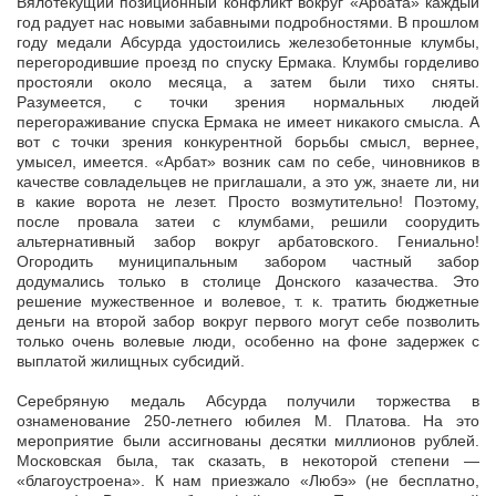
Вялотекущий позиционный конфликт вокруг «Арбата» каждый
год радует нас новыми забавными подробностями. В прошлом
году медали Абсурда удостоились железобетонные клумбы,
перегородившие проезд по спуску Ермака. Клумбы горделиво
простояли около месяца, а затем были тихо сняты.
Разумеется, с точки зрения нормальных людей
перегораживание спуска Ермака не имеет никакого смысла. А
вот с точки зрения конкурентной борьбы смысл, вернее,
умысел, имеется. «Арбат» возник сам по себе, чиновников в
качестве совладельцев не приглашали, а это уж, знаете ли, ни
в какие ворота не лезет. Просто возмутительно! Поэтому,
после провала затеи с клумбами, решили соорудить
альтернативный забор вокруг арбатовского. Гениально!
Огородить муниципальным забором частный забор
додумались только в столице Донского казачества. Это
решение мужественное и волевое, т. к. тратить бюджетные
деньги на второй забор вокруг первого могут себе позволить
только очень волевые люди, особенно на фоне задержек с
выплатой жилищных субсидий.
Серебряную медаль Абсурда получили торжества в
ознаменование 250-летнего юбилея М. Платова. На это
мероприятие были ассигнованы десятки миллионов рублей.
Московская была, так сказать, в некоторой степени —
«благоустроена». К нам приезжало «Любэ» (не бесплатно,