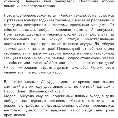
конечно). Вечером был фейерверк. Построили второй
памятник основателю города.
Потом фейерверк закончился, «Любэ» уехало. А мы остались
с ржавыми водопроводными трубами, с местами работающим
городским освещением и местами проезжими улицами. От
юбилея осталась добрая, хорошая память. И монумент.
Получается, десятки миллионов рублей были заплачены за
воспоминания и за конную статую, художественные
достоинства которой произошли от слова «худо». Да, Абсурд
торжествует и на этот раз! Производной от юбилея стала
«готовность» к зиме — авария насоса на канализационной
станции в Промышленном районе. Вопрос стоял очень жестко
— юбилей или насос. «Любэ» или насос — третьего не дано!
Чиновники решили потратить деньги на «Любэ». Чего ж потом
удивляться, что поломался насос.
Бронзовой медали Абсурда вместе с призом зрительских
симпатий в этом году удостаивается… не кто иной, как сам…
Насос! Виват! Шампанского! Ура!!!
Медаль Абсурда ему за неоценимый личный вклад в дело
победы над здравым смыслом. Хочется отметить, что
ремонтные работы в Промышленном районе проводились
настолько умело, что вредный насос ещё два раза
прорывался.