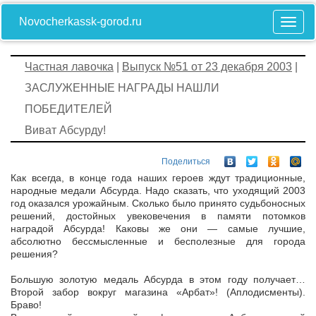
Novocherkassk-gorod.ru
Частная лавочка
|
Выпуск №51 от 23 декабря 2003
|
ЗАСЛУЖЕННЫЕ НАГРАДЫ НАШЛИ
ПОБЕДИТЕЛЕЙ
Виват Абсурду!
Поделиться
Как всегда, в конце года наших героев ждут традиционные,
народные медали Абсурда. Надо сказать, что уходящий 2003
год оказался урожайным. Сколько было принято судьбоносных
решений, достойных увековечения в памяти потомков
наградой Абсурда! Каковы же они — самые лучшие,
абсолютно бессмысленные и бесполезные для города
решения?
Большую золотую медаль Абсурда в этом году получает…
Второй забор вокруг магазина «Арбат»! (Аплодисменты).
Браво!