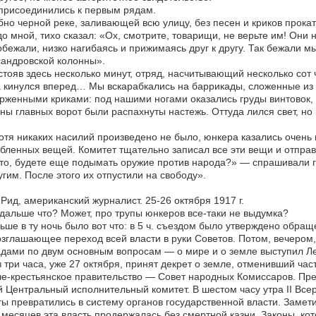
присоединились к первым рядам.
но черной реке, заливающей всю улицу, без песен и криков прока
о мной, тихо сказал: «Ох, смотрите, товарищи, не верьте им! Они
бежали, низко нагибаясь и прижимаясь друг к другу. Так бежали мы
андровской колонны».
тояв здесь несколько минут, отряд, насчитывающий несколько сот ч
 кинулся вперед… Мы вскарабкались на баррикады, сложенные из д
рженными криками: под нашими ногами оказались груды винтовок
ны главных ворот были распахнуты настежь. Оттуда лился свет, но 
тя никаких насилий произведено не было, юнкера казались очень
бленных вещей. Комитет тщательно записал все эти вещи и отпра
то, будете еще подымать оружие против народа?» — спрашивали г
угим. После этого их отпустили на свободу».
Рид, американский журналист. 25-26 октября 1917 г.
 дальше что? Может, про трупы юнкеров все-таки не выдумка?
ьше в ту ночь было вот что: в 5 ч. съездом было утверждено обра
зглашающее переход всей власти в руки Советов. Потом, вечером, 
дами по двум основным вопросам — о мире и о земле выступил Лен
 три часа, уже 27 октября, принят декрет о земле, отменивший ч
е-крестьянское правительство — Совет народных Комиссаров. Пр
 Центральный исполнительный комитет. В шестом часу утра II Все
ы превратились в систему органов государственной власти. Замети
месяцев эта власть продержалась без смертной казни. Законы, ко