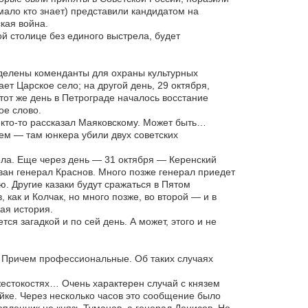
мало кто знает) представили кандидатом на
кая война.
й столице без единого выстрела, будет
делены коменданты для охраны культурных
ет Царское село; на другой день, 29 октября,
от же день в Петрограде началось восстание
ое слово.
 кто-то рассказал Маяковскому. Может быть…
ем — там юнкера убили двух советских
ела. Еще через день — 31 октября — Керенский
ван генерал Краснов. Много позже генерал приедет
ю. Другие казаки будут сражаться в Пятом
как и Колчак, но много позже, во второй — и в
ая история.
ся загадкой и по сей день. А может, этого и не
. Причем профессиональные. Об таких случаях
жестокостях… Очень характерен случай с князем
йке. Через несколько часов это сообщение было