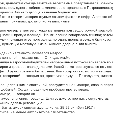
ря, делегатам съезда зачитана телеграмма представителя Военн
лены последнего кабинета министров отправлены в Петропавловск
дантом Зимнего дворца назначен Чудновский.
б этом говорит история скупым языком фактов и цифр. А вот что об
шним понятиям, достаточно независимые:
ло четверть третьего, когда мы вошли под свод огромной красной
 нами широкую площадь. На мгновение воцарилась тишина; затем 
лвии, ожидая ответного залпа; но единственным звуком был хруст 
, булыжную мостовую. Окна Зимнего дворца были выбиты.
данно из темноты показался матрос.
 кончено! — сказал он. — Они сдались!».
ница матросов-победителей непрерывным потоком вливалась во д
иров и трофеев завладела ими. Какой-то матрос спускался по лест
фы. В руках третьего была свеча. Комиссар остановил их у выхода.
, товарищи! — говорил он, протягивая руку. — Пожалуйста, ничего
ращался к ним в спокойной, рассудительной манере, словно перед 
 добычей. Солдат с одеялом пробовал протестовать.
амерз, — говорил он.
имеет значения, товарищ. Если возьмете, про нас скажут, что мы 
ришли делать революцию».
 Битти, американская журналистка. 25-26 октября 1917 г.
ругое, не менее авторитетное свидетельство.