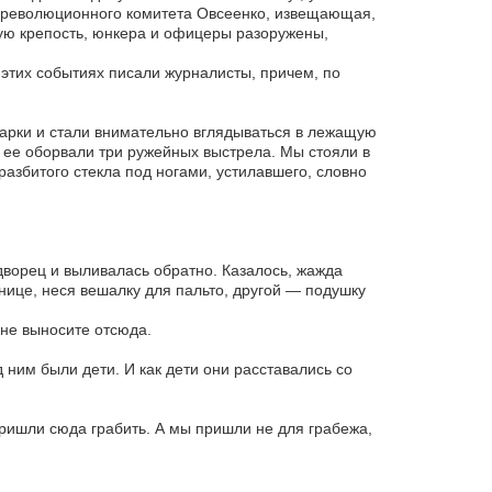
о-революционного комитета Овсеенко, извещающая,
ую крепость, юнкера и офицеры разоружены,
 этих событиях писали журналисты, причем, по
 арки и стали внимательно вглядываться в лежащую
ее оборвали три ружейных выстрела. Мы стояли в
разбитого стекла под ногами, устилавшего, словно
ворец и выливалась обратно. Казалось, жажда
нице, неся вешалку для пальто, другой — подушку
 не выносите отсюда.
ним были дети. И как дети они расставались со
пришли сюда грабить. А мы пришли не для грабежа,