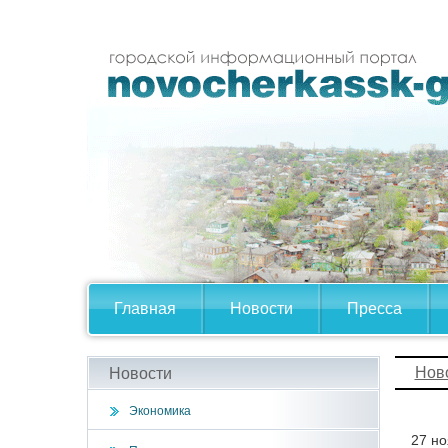
Главная
Новости
Пресса
Нов
Новости
Экономика
27 но