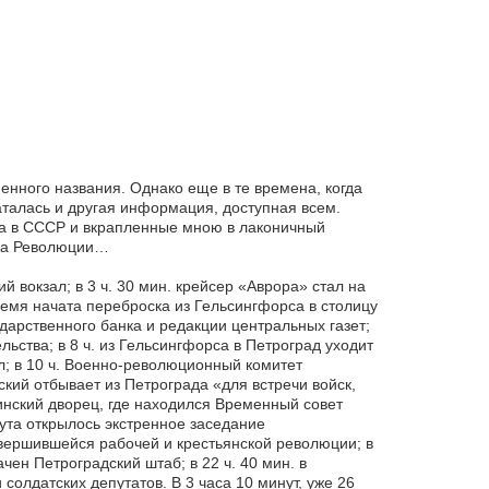
ного названия. Однако еще в те времена, когда
талась и другая информация, доступная всем.
а в СССР и вкрапленные мною в лаконичный
ика Революции…
ий вокзал; в 3 ч. 30 мин. крейсер «Аврора» стал на
время начата переброска из Гельсингфорса в столицу
ударственного банка и редакции центральных газет;
ьства; в 8 ч. из Гельсингфорса в Петроград уходит
л; в 10 ч. Военно-революционный комитет
кий отбывает из Петрограда «для встречи войск,
иинский дворец, где находился Временный совет
тута открылось экстренное заседание
овершившейся рабочей и крестьянской революции; в
ачен Петроградский штаб; в 22 ч. 40 мин. в
солдатских депутатов. В 3 часа 10 минут, уже 26