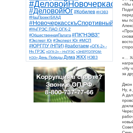
#ДеловойНовочеркасск
«Мы 
#ДеловойЮг
Подоб
#Кобилев
#НЭВЗ
перед
#НацПроектБКАД
мы по
#НовочеркасскъСпортивный
Алекс
#НчГРЭС ПАО ОГК-2
«Прос
#ПК"НЭВЗ"
#ОбщественнаяПалата
снова
#Эксперт Юг
#Эксперт Юг #МСП
восто
#ЮРГПУ (НПИ)
#работаем
«ОГК-2» -
сторо
Нч ГРЭС
«ОГК-2» – НчГРЭС
«ЭНЕРГОПРОМ-
Дума
ЖКХ
НЭВЗ
«… Хо
День Победы
НЭЗ»
ТНТ
НчГРЭС
награ
Победа
Собор
ТПП
«Ну ч
благоустройство
ветераны
выборы
дети
за др
дороги
казаки
коррупция
космос
парк
общественная палата
пожар
роща
Джон 
спорт
художники
театр
транспорт
Ну, а
А дал
прово
докла
Через
рабоч
новый
Совет
Семь 