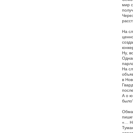
мир с
получ
Через
расст
На с
ценно
созда
юнкер
Ну, в
Однак
парла
На сл
объяв
в Нов
Гвард
после
А о ю
было
Обман
пишет
«… Но
Туман