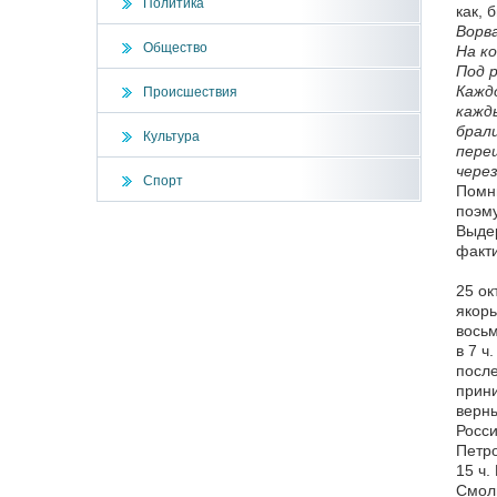
Политика
как, 
Ворва
Общество
На ко
Под р
Кажд
Происшествия
кажд
брали
Культура
пере
через
Спорт
Помни
поэму
Выдер
факти
25 ок
якорь
восьм
в 7 ч
после
прини
верны
Росси
Петро
15 ч.
Смоль