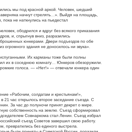
тились мы под красной аркой. Человек, шедший
 наверняка начнут стрелять…». Выйдя на площадь,
, пока не наткнулись на пьедестал
еловек, ободрился и вдруг без всякого приказания
ров, и, спрыгнув вниз, разразились
, брошенных юнкерами. Двери подъездов по обе
из огромного здания не доносилось ни звука».
 испуганными. Их карманы тоже были полны
вил их в соседнюю комнату… Юнкеров обезоружили.
ромкие голоса. — «Нет!» — отвечали юнкера один
щение «Рабочим, солдатам и крестьянам!»,
в 21 час открылось второе заседание съезда. С
ин. За час до полуночи принят декрет о мире.
астную собственность на землю. Съезд сформировал
едседателем Совнаркома стал Ленин. Съезд избрал
российский съезд Советов завершил свою работу.
м, превратились без единого выстрела.
торые были приняты в Советской России, поразили