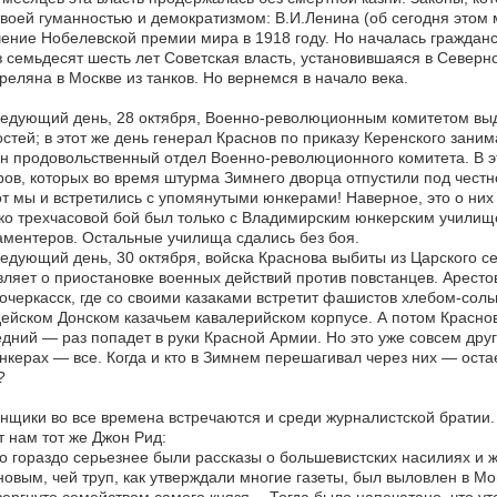
воей гуманностью и демократизмом: В.И.Ленина (об сегодня этом 
ение Нобелевской премии мира в 1918 году. Но началась гражданс
 семьдесят шесть лет Советская власть, установившаяся в Северно
реляна в Москве из танков. Но вернемся в начало века.
ледующий день, 28 октября, Военно-революционным комитетом вы
стей; в этот же день генерал Краснов по приказу Керенского занима
н продовольственный отдел Военно-революционного комитета. В эт
ов, которых во время штурма Зимнего дворца отпустили под честн
от мы и встретились с упомянутыми юнкерами! Наверное, это о них
о трехчасовой бой был только с Владимирским юнкерским училищ
ментеров. Остальные училища сдались без боя.
едующий день, 30 октября, войска Краснова выбиты из Царского с
ляет о приостановке военных действий против повстанцев. Аресто
очеркасск, где со своими казаками встретит фашистов хлебом-соль
ейском Донском казачьем кавалерийском корпусе. А потом Краснов, 
дний — раз попадет в руки Красной Армии. Но это уже совсем друг
нкерах — все. Когда и кто в Зимнем перешагивал через них — остает
?
щики во все времена встречаются и среди журналистской братии
 нам тот же Джон Рид:
 гораздо серьезнее были рассказы о большевистских насилиях и 
овым, чей труп, как утверждали многие газеты, был выловлен в Мо