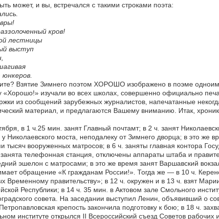
быть может, и вы, встречался с такими строками поэта:
лись.
вры!
аззолоченный кров!
ой лестницы
ый выступ
,
шагивая
 юнкеров.
те? Взятие Зимнего поэтом ХОРОШО изображено в поэме одноимен
 «Хорошо!» изучали во всех школах, совершенно официально печа
жки из сообщений зарубежных журналистов, напечатанные некогд
ческий материал, и предлагаются Вашему вниманию. Итак, хрон
тября, в 1 ч.25 мин. занят Главный почтамт; в 2 ч. занят Николаевск
 у Николаевского моста, неподалеку от Зимнего дворца; в это же 
и тысяч вооруженных матросов; в 6 ч. заняты главная контора Гос
. занята телефонная станция, отключены аппараты штаба и правител
дний эшелон с матросами; в это же время занят Варшавский вокза
мает обращение «К гражданам России!». Тогда же — в 10 ч. Керенс
х Временному правительству»; в 12 ч. окружен и в 13 ч. взят Мар
йской Республики; в 14 ч. 35 мин. в Актовом зале Смольного инсти
градского совета. На заседании выступил Ленин, объявивший о с
 Петропавловская крепость закончила подготовку к бою; в 18 ч. захв
ном институте открылся II Всероссийский съезд Советов рабочих и 