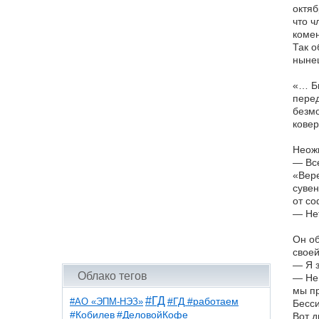
октяб
что ч
комен
Так о
ныне
«… Бы
перед
безмо
ковер
Неожи
— Все
«Вере
сувен
от со
— Нет
Он об
своей
— Я з
Облако тегов
— Не 
мы п
#ГД
#АО «ЭПМ-НЭЗ»
#ГД #работаем
Бесси
#ДеловойКофе
#Кобилев
Вот д