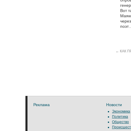
опров
генер
Вот т
Маяко
через
поэт…
←
КАК П
Реклама
Новости
Экономика
Политика
Общество
Происшест