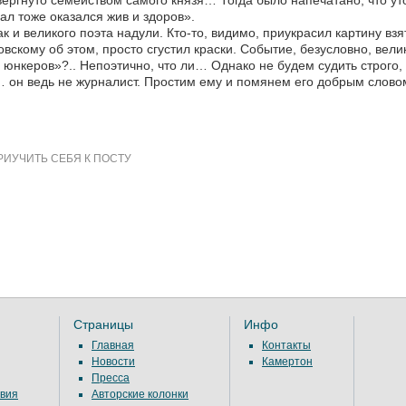
ергнуто семейством самого князя… Тогда было напечатано, что уто
ал тоже оказался жив и здоров».
ак и великого поэта надули. Кто-то, видимо, приукрасил картину в
вскому об этом, просто сгустил краски. Событие, безусловно, вели
 юнкеров»?.. Непоэтично, что ли… Однако не будем судить строго
 он ведь не журналист. Простим ему и помянем его добрым слово
РИУЧИТЬ СЕБЯ К ПОСТУ
Страницы
Инфо
Главная
Контакты
Новости
Камертон
Пресса
вия
Авторские колонки