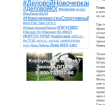
#ДеловойНовочеркасск
#ДеловойЮг
Глава
#Кобилев
#НЭВЗ
в кот
#НацПроектБКАД
по не
#НовочеркасскъСпортивный
#НчГРЭС ПАО ОГК-2
Где-т
#ПК"НЭВЗ"
#ОбщественнаяПалата
Армии
#Эксперт Юг
#Эксперт Юг #МСП
остал
#ЮРГПУ (НПИ)
#работаем
«ОГК-2» -
Сержа
Нч ГРЭС
«ОГК-2» – НчГРЭС
«ЭНЕРГОПРОМ-
трехл
Дума
ЖКХ
НЭВЗ
Навер
День Победы
НЭЗ»
ТНТ
НчГРЭС
Победа
Собор
ТПП
Тольк
благоустройство
ветераны
выборы
дети
Идеал
дороги
казаки
коррупция
космос
Оглуш
парк
общественная палата
пожар
роща
отчая
спорт
художники
театр
транспорт
худых
шести
Молод
уже н
громо
приво
чего-
облег
Где-т