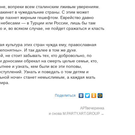
бине, вопреки всем сталинским лживым уверениям.
х закинет в чужедальние страны. С этим может
 где пахнет жирным гешефтом. Еврейство давно
и небесами — в Турции или России, лишь бы там
 и, во всяком случае, не пойдет сражаться и класть
я культура этих стран чужда ему, православная
понятны». И так далее в том же духе.
 не стоит забывать тех, кто добровольно, по
 доносами обрекал на смерть целые семьи, кто,
тнее и узнать, кем были все эти поповы,
еступлений. Узнать и поведать о том детям и
льной ночи» станет немыслимым, а каждая мать
мира.
Поделиться
АРТвечеринка
и снова М.PARTY.ART.GROUP
→