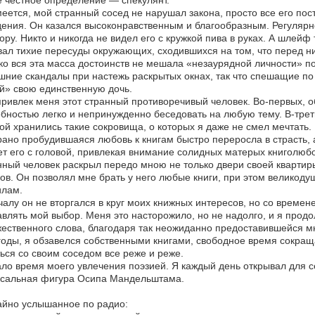
 честное определение — спекулянт.
еется, мой странный сосед не нарушал закона, просто все его по
ения. Он казался высоконравственным и благообразным. Регулярно
пору. Никто и никогда не видел его с кружкой пива в руках. А шлей
ал тихие пересуды окружающих, сходившихся на том, что перед н
о вся эта масса достоинств не мешала «незаурядной личности» по
ние скандалы при настежь раскрытых окнах, так что спешащие по 
й» свою единственную дочь.
ривлек меня этот странный противоречивый человек. Во-первых, 
бностью легко и непринужденно беседовать на любую тему. В-трет
ой хранились такие сокровища, о которых я даже не смел мечтать.
ано пробудившаяся любовь к книгам быстро переросла в страсть, 
т его с головой, привлекая внимание солидных матерых книголюбо
ный человек раскрыл передо мною не только двери своей квартир
в. Он позволял мне брать у него любые книги, при этом великодуш
илам.
алу он не вторгался в круг моих книжных интересов, но со временем
влять мой выбор. Меня это насторожило, но не надолго, и я прод
ественного слова, благодаря так неожиданно предоставившейся м
оды, я обзавелся собственными книгами, свободное время сокраща
ься со своим соседом все реже и реже.
ло время моего увлечения поэзией. Я каждый день открывал для се
ссальная фигура Осипа Мандельштама.
айно услышанное по радио: