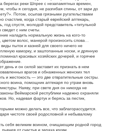
на берегах реки Шпрее с незапамятных времен,
, чтобы я сегодня, не разгибая спины, от зари до
щету?». Потом, осыпав грязными ругательствами
о счастлив, когда старый еврейский аптекарь,
ь, год спустя, молодой представитель «титульной
 сведет с ним счеты.
умение наладить нормальную жизнь на кого-то
аз, цветом волос, манерой произносить слова…
виды пыток и казней для своего ничего не
опленую каморку, и заштопанные носки, и дрянную
споминал красивых хозяйских дочерей, и горячее
оображение.
т день и он силой заставит их признать в нем
ровавленных врагов и обнаженных женских тел
ть и жестокость — это две отвратительные сестры.
ного воина, помощник аптекаря по утрам вновь
икстуры. Наяву, при свете дня он никогда не
же законы Веймарской республики надежно охраняли
ков. Но, надевая фартук и берясь за пестик,
торыми можно делать все, что заблагорассудится.
даря чистоте своей родословной и небывалому
овать себя великим воином, очищающим родной город
 пьянея от счастья и запаха крови.