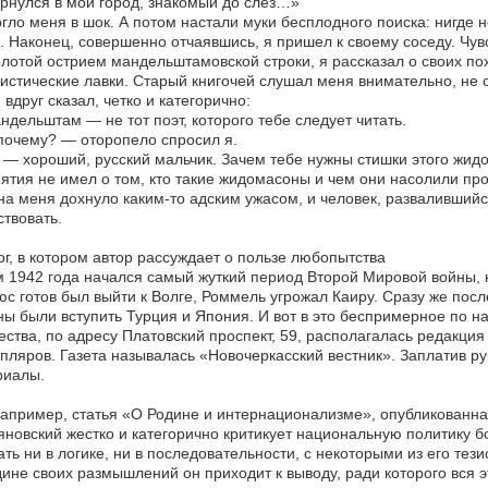
рнулся в мой город, знакомый до слез…»
гло меня в шок. А потом настали муки бесплодного поиска: нигде н
. Наконец, совершенно отчаявшись, я пришел к своему соседу. Чув
лотой острием мандельштамовской строки, я рассказал о своих по
истические лавки. Старый книгочей слушал меня внимательно, не о
 вдруг сказал, четко и категорично:
дельштам — не тот поэт, которого тебе следует читать.
очему? — оторопело спросил я.
— хороший, русский мальчик. Зачем тебе нужны стишки этого жид
ятия не имел о том, кто такие жидомасоны и чем они насолили пр
на меня дохнуло каким-то адским ужасом, и человек, развалившийс
твовать.
г, в котором автор рассуждает о пользе любопытства
 1942 года начался самый жуткий период Второй Мировой войны, к
с готов был выйти к Волге, Роммель угрожал Каиру. Сразу же пос
ы были вступить Турция и Япония. И вот в это беспримерное по н
ества, по адресу Платовский проспект, 59, располагалась редакци
пляров. Газета называлась «Новочеркасский вестник». Заплатив 
риалы.
например, статья «О Родине и интернационализме», опубликованная
новский жестко и категорично критикует национальную политику б
ать ни в логике, ни в последовательности, с некоторыми из его тез
ине своих размышлений он приходит к выводу, ради которого вся э