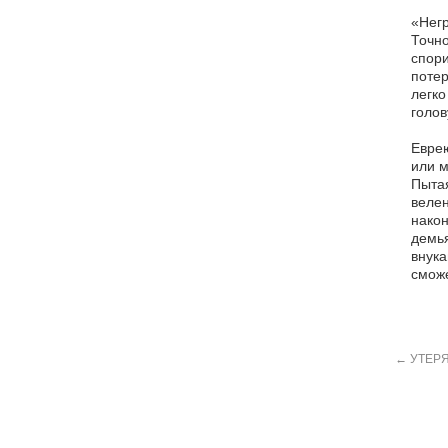
«Негр
Точно
спори
потер
легко
голов
Еврею
или м
Пытая
велен
након
демья
внука
сможе
←
УТЕРЯ