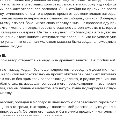
 не испачкать блестящих хромовых сапог, в его сторону идут офи
чи, сержант отправился восвояси. Лишь отойдя на приличное расс
у, оживленно о чем-то спорили, время от времени клацая затвор
 месяц удача повернулась к отважному сибиряку спиной. В очере
и ему в живот. Заканчивая свою короткую жизнь в кровавом аду пр
, что именно он открыл ворота страшного лагеря смерти, в которо
 галицийских евреев. Он так и не узнал, что благодаря его мужеств
еносной атаке нацисты отступали так поспешно, что не успели уни
 не узнал, что странная железная машина была создана немецким
енных людей.
III,
орой автор старается не нарушить древнего завета: «De mortuis aut b
 лет назад, когда я был еще подростком, в соседнем доме жил чел
 нарочитой непохожестью на прочих обитателей безликих пятиэта
ом языке без примесей варварского диалекта, и редкое умение носи
обая стать, вызывавшая вопросы о его происхождении — все прив
уй, самым главным магнитом его натуры была подчеркнутая отчуж
честву.
человек, обладая в молодости внешностью опереточного героя-люб
ц, но в то время, к которому относится мой рассказ, он уже успе
нных вещей. Сегодня его назвали бы мелким предпринимателем, но