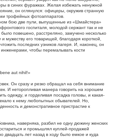
церы в синих фуражках. Желая избежать ненужной
тояние, он оглянулся: офицеры, окружив странную
ами трофейных фотоаппаратов.
дном бою две пули, выпущенные из «Шмайстера»
ифронтового госпиталя, молодой сержант так и не
м было повешено, расстреляно, замучено несколько
у и мужеству его товарищей, благодаря короткой,
чтожить последних узников лагеря. И, наконец, он
и инженерами, чтобы перемалывать кости
ene aut nihil!»
овек. Он сразу и резко обращал на себя внимание
жек. И неторопливая манера говорить на хорошем
ть одежду, и горделивая посадка головы, и какая-
лекало к нему любопытных обывателей. Но,
денность и демонстративное пристрастие к
овника, наверняка, разбил не одну дюжину женских
л состариться и промышлял куплей-продажей
 двадцать лет назад в ходу было емкое и куда