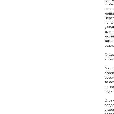
чтобы
встре
машин
Через
попал
узнал
тысяч
молни
так и
сожж
Глава 
в кот
Много
своей
русск
то ос
пожал
одино
Этот 
серде
стари