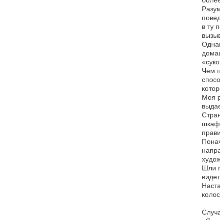
более
Разум
повед
в ту 
вызыв
Однак
домаш
«суко
Чем п
спосо
котор
Моя р
выдае
Стран
шкафо
прав
Понач
напра
худож
Шли г
видет
Наста
коло
Случ