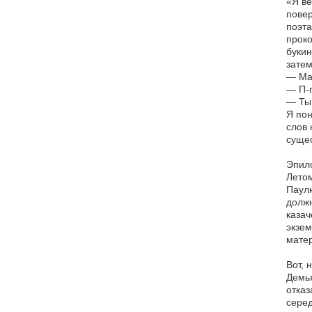
«Я ве
повер
поэта
проко
букин
затем
— Ман
— П-п
— Ты 
Я пон
слов 
сущес
Эпило
Летом
Паулю
должн
казач
экзем
мате
Вот, 
Демья
отказ
серед