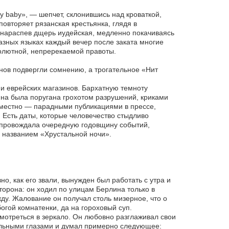
my baby», — шепчет, склонившись над кроваткой,
овторяет рязанская крестьянка, глядя в
т нараспев дщерь иудейская, медленно покачиваясь
разных языках каждый вечер после заката многие
солютной, непререкаемой правоты.
ов подвергли сомнению, а трогательное «Нит
ми еврейских магазинов. Бархатную темноту
ина была поругана грохотом разрушений, криками
еместно — парадными публикациями в прессе,
сть даты, которые человечество стыдливо
опровождала очередную годовщину событий,
 названием «Хрустальной ночи».
о, как его звали, вынужден был работать с утра и
торона: он ходил по улицам Берлина только в
ду. Жалование он получал столь мизерное, что о
богой комнатенки, да на гороховый суп.
мотреться в зеркало. Он любовно разглаживал свои
ельными глазами и думал примерно следующее: