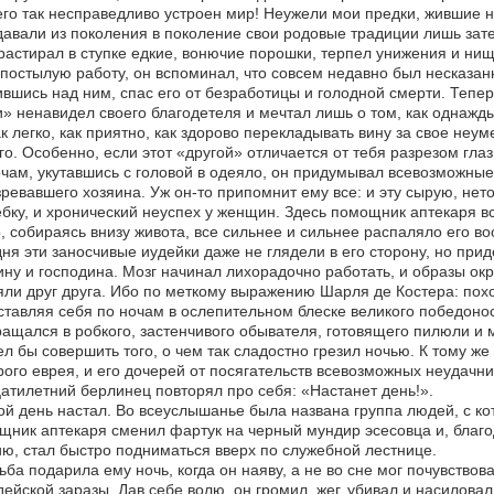
го так несправедливо устроен мир! Неужели мои предки, жившие 
авали из поколения в поколение свои родовые традиции лишь затем
растирал в ступке едкие, вонючие порошки, терпел унижения и ни
постылую работу, он вспоминал, что совсем недавно был несказанн
вшись над ним, спас его от безработицы и голодной смерти. Тепер
» ненавидел своего благодетеля и мечтал лишь о том, как однажды
ак легко, как приятно, как здорово перекладывать вину за свое не
го. Особенно, если этот «другой» отличается от тебя разрезом гл
чам, укутавшись с головой в одеяло, он придумывал всевозможные 
ревавшего хозяина. Уж он-то припомнит ему все: и эту сырую, нет
бку, и хронический неуспех у женщин. Здесь помощник аптекаря в
, собираясь внизу живота, все сильнее и сильнее распаляло его в
ня эти заносчивые иудейки даже не глядели в его сторону, но приде
ну и господина. Мозг начинал лихорадочно работать, и образы ок
ли друг друга. Ибо по меткому выражению Шарля де Костера: похо
тавляя себя по ночам в ослепительном блеске великого победонос
ащался в робкого, застенчивого обывателя, готовящего пилюли и м
л бы совершить того, о чем так сладостно грезил ночью. К тому 
рого еврея, и его дочерей от посягательств всевозможных неудачни
атилетний берлинец повторял про себя: «Настанет день!».
ой день настал. Во всеуслышанье была названа группа людей, с ко
ник аптекаря сменил фартук на черный мундир эсесовца и, благо
ю, стал быстро подниматься вверх по служебной лестнице.
ьба подарила ему ночь, когда он наяву, а не во сне мог почувств
дейской заразы. Дав себе волю, он громил, жег, убивал и насиловал,