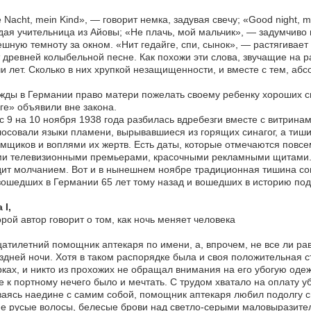
 Nacht, mein Kind», — говорит немка, задувая свечу; «Good night, 
ая учительница из Айовы; «Не плачь, мой мальчик», — задумчиво п
шную темноту за окном. «Нит гедайге, спи, сынок», — растягивае
т древней колыбельной песне. Как похожи эти слова, звучащие на 
и лет. Сколько в них хрупкой незащищенности, и вместе с тем, аб
ды в Германии право матери пожелать своему ребенку хороших сн
ге» объявили вне закона.
с 9 на 10 ноября 1938 года разбилась вдребезги вместе с витрина
осовали языки пламени, вырывавшиеся из горящих синагог, а тиш
мщиков и воплями их жертв. Есть даты, которые отмечаются повс
и телевизионными премьерами, красочными рекламными щитами. Е
ит молчанием. Вот и в нынешнем ноябре традиционная тишина с
ошедших в Германии 65 лет тому назад и вошедших в историю под
 I,
орой автор говорит о том, как ночь меняет человека
атилетний помощник аптекаря по имени, а, впрочем, не все ли равн
здней ночи. Хотя в таком распорядке была и своя положительная с
ках, и никто из прохожих не обращал внимания на его убогую одеж
е к портному нечего было и мечтать. С трудом хватало на оплату у
аясь наедине с самим собой, помощник аптекаря любил подолгу с
е русые волосы, белесые брови над светло-серыми маловыразит