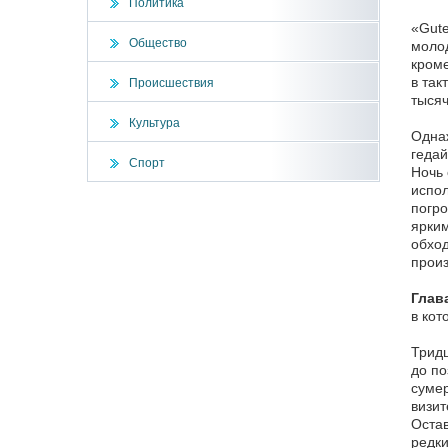
Политика
«Gute
Общество
молод
кроме
в так
Происшествия
тысяч
Культура
Однаж
гедай
Спорт
Ночь 
испол
погро
ярким
обход
произ
Глава
в кот
Тридц
до по
сумер
визит
Остав
редки