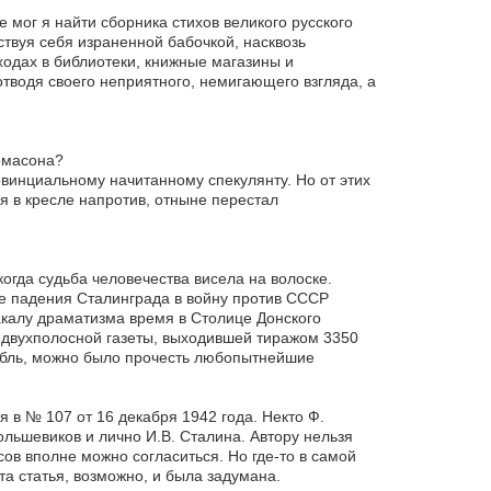
е мог я найти сборника стихов великого русского
ствуя себя израненной бабочкой, насквозь
ходах в библиотеки, книжные магазины и
тводя своего неприятного, немигающего взгляда, а
омасона?
овинциальному начитанному спекулянту. Но от этих
я в кресле напротив, отныне перестал
огда судьба человечества висела на волоске.
ле падения Сталинграда в войну против СССР
акалу драматизма время в Столице Донского
я двухполосной газеты, выходившей тиражом 3350
рубль, можно было прочесть любопытнейшие
 в № 107 от 16 декабря 1942 года. Некто Ф.
ольшевиков и лично И.В. Сталина. Автору нельзя
исов вполне можно согласиться. Но где-то в самой
та статья, возможно, и была задумана.