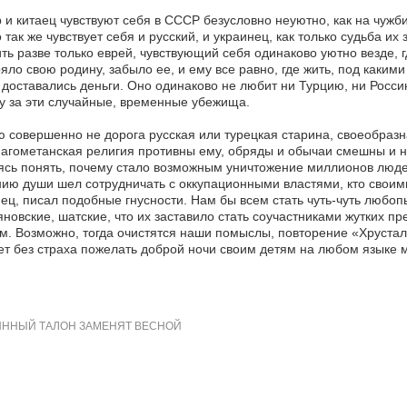
 и китаец чувствуют себя в СССР безусловно неуютно, как на чуж
 так же чувствует себя и русский, и украинец, как только судьба и
ть разве только еврей, чувствующий себя одинаково уютно везде,
яло свою родину, забыло ее, и ему все равно, где жить, под каким
 доставались деньги. Оно одинаково не любит ни Турцию, ни Россию
у за эти случайные, временные убежища.
 совершенно не дорога русская или турецкая старина, своеобразна
агометанская религия противны ему, обряды и обычаи смешны и не
сь понять, почему стало возможным уничтожение миллионов людей,
ию души шел сотрудничать с оккупационными властями, кто своими
ец, писал подобные гнусности. Нам бы всем стать чуть-чуть любопы
новские, шатские, что их заставило стать соучастниками жутких пр
м. Возможно, тогда очистятся наши помыслы, повторение «Хруста
т без страха пожелать доброй ночи своим детям на любом языке 
ННЫЙ ТАЛОН ЗАМЕНЯТ ВЕСНОЙ