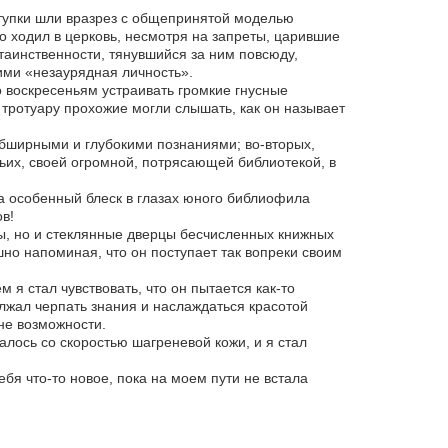
ступки шли вразрез с общепринятой моделью
 ходил в церковь, несмотря на запреты, царившие
ф таинственности, тянувшийся за ним повсюду,
ими «незаурядная личность».
 воскресеньям устраивать громкие гнусные
тротуару прохожие могли слышать, как он называет
обширными и глубокими познаниями; во-вторых,
ьих, своей огромной, потрясающей библиотекой, в
а особенный блеск в глазах юного библиофила
в!
ы, но и стеклянные дверцы бесчисленных книжных
но напоминая, что он поступает так вопреки своим
 я стал чувствовать, что он пытается как-то
олжал черпать знания и наслаждаться красотой
не возможности.
лось со скоростью шагреневой кожи, и я стал
бя что-то новое, пока на моем пути не встала