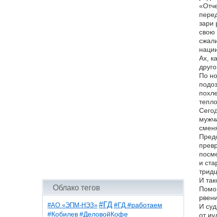
«Отче
перед
зари 
свою 
сжали
нации
Ах, к
друго
По но
подоз
похле
тепло
Сегод
мужчи
сменя
Предс
превр
посме
и ста
тридц
И так
Облако тегов
Помощ
рвени
#ГД
#АО «ЭПМ-НЭЗ»
#ГД #работаем
И суд
#ДеловойКофе
#Кобилев
от иу