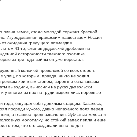
го ливня земле, стоял молодой сержант Красной
нь. Изуродованная вражеским нашествием Россия
ь от ожидания грядущего возмездия.
 летом 41-го, сменив дедовский дробовик на
ожденной осторожности таежного охотника.
торые за три года войны он уже перестал.
круженный колючей проволокой со всех сторон.
улиц, по которым, правда, никто не ходил.
 громким хриплым стоном, вероятно означавшим
аты выводили, выносили на руках дьявольски
 и у многих из них на груди выделялись неровные
и года, ощущал себя дряхлым старцем. Казалось,
стоял посреди чужого, давно непаханого поля перед
твия, а главное предназначения. Зубчатые колеса и
колхозную молотилку, но стойкий запах пепла и еще
рил о том, что его создавали явно не для
енения, сержант увидел как по полю аккуратно,