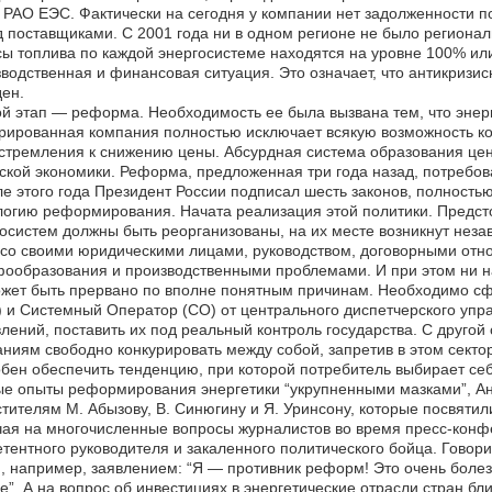
 РАО ЕЭС. Фактически на сегодня у компании нет задолженности п
 поставщиками. С 2001 года ни в одном регионе не было региональ
ы топлива по каждой энергосистеме находятся на уровне 100% или
водственная и финансовая ситуация. Это означает, что антикриз
ен.
й этап — реформа. Необходимость ее была вызвана тем, что энерг
рированная компания полностью исключает всякую возможность ко
стремления к снижению цены. Абсурдная система образования цены
ской экономики. Реформа, предложенная три года назад, потребов
е этого года Президент России подписал шесть законов, полнос
огию реформирования. Начата реализация этой политики. Предст
осистем должны быть реорганизованы, на их месте возникнут незав
 со своими юридическими лицами, руководством, договорными от
ообразования и производственными проблемами. И при этом ни н
ожет быть прервано по вполне понятным причинам. Необходимо 
 и Системный Оператор (СО) от центрального диспетчерского упр
лений, поставить их под реальный контроль государства. С друго
ниям свободно конкурировать между собой, запретив в этом секто
бен обеспечить тенденцию, при которой потребитель выбирает себ
е опыты реформирования энергетики “укрупненными мазками”, Ан
тителям М. Абызову, В. Синюгину и Я. Уринсону, которые посвятил
ая на многочисленные вопросы журналистов во время пресс-конф
тентного руководителя и закаленного политического бойца. Говорил
, например, заявлением: “Я — противник реформ! Это очень болез
е”. А на вопрос об инвестициях в энергетические отрасли стран бл