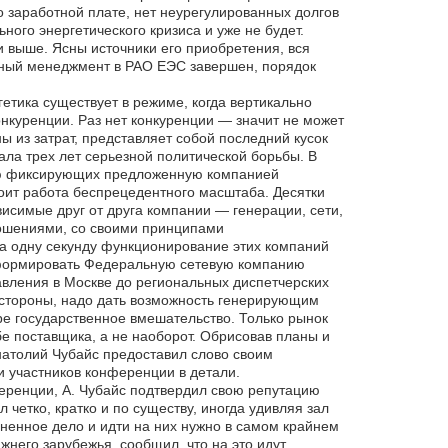
о заработной плате, нет неурегулированных долгов
ного энергетического кризиса и уже не будет.
 выше. Ясны источники его приобретения, вся
исный менеджмент в РАО ЕЭС завершен, порядок
етика существует в режиме, когда вертикально
нкуренции. Раз нет конкуренции — значит не может
 из затрат, представляет собой последний кусок
ала трех лет серьезной политической борьбы. В
тью фиксирующих предложенную компанией
оит работа беспрецедентного масштаба. Десятки
исимые друг от друга компании — генерации, сети,
ношениями, со своими принципами
а одну секунду функционирование этих компаний
сформировать Федеральную сетевую компанию
авления в Москве до региональных диспетчерских
й стороны, надо дать возможность генерирующим
ре государственное вмешательство. Только рынок
е поставщика, а не наоборот. Обрисовав планы и
атолий Чубайс предоставил слово своим
и участников конференции в детали.
еренции, А. Чубайс подтвердил свою репутацию
 четко, кратко и по существу, иногда удивляя зал
ненное дело и идти на них нужно в самом крайнем
ижнего зарубежья, сообщил, что на это идут