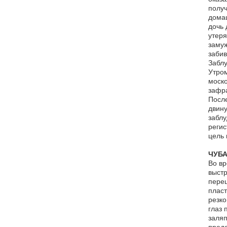
получ
домаш
дочь 
утеря
замуж
забив
Забл
Утром
моско
зафра
После
двину
заблу
регис
цель 
ЧУБА
Во вр
выстр
переш
пласт
резко
глаз 
заляп