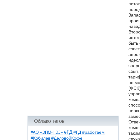
поток
перед
Запас
произ
навед
Второ
интег
быть 
совет
апрел
идеол
энерг
сбыт,
тариф
не м
(ФСК)
управ
компа
спосо
первы
замес
Облако тегов
Отвеч
компе
#ГД
#АО «ЭПМ-НЭЗ»
#ГД #работаем
таким
#ДеловойКофе
#Кобилев
случа