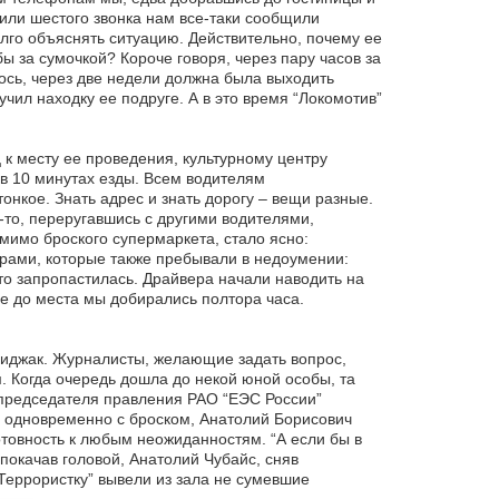
 или шестого звонка нам все-таки сообщили
го объяснять ситуацию. Действительно, почему ее
ы за сумочкой? Короче говоря, через пару часов за
ось, через две недели должна была выходить
учил находку ее подруге. А в это время “Локомотив”
 к месту ее проведения, культурному центру
в 10 минутах езды. Всем водителям
онкое. Знать адрес и знать дорогу – вещи разные.
о-то, переругавшись с другими водителями,
 мимо броского супермаркета, стало ясно:
орами, которые также пребывали в недоумении:
-то запропастилась. Драйвера начали наводить на
ге до места мы добирались полтора часа.
пиджак. Журналисты, желающие задать вопрос,
 Когда очередь дошла до некой юной особы, та
в председателя правления РАО “ЕЭС России”
и одновременно с броском, Анатолий Борисович
отовность к любым неожиданностям. “А если бы в
окачав головой, Анатолий Чубайс, сняв
еррористку” вывели из зала не сумевшие