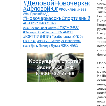
#ДеловойНовочеркасск
средс
#ДеловойЮг
уже к
#Кобилев
#НЭВЗ
Таким
#НацПроектБКАД
Росси
#НовочеркасскъСпортивный
Прик
#НчГРЭС ПАО ОГК-2
Когда
#ПК"НЭВЗ"
#ОбщественнаяПалата
руков
#Эксперт Юг
#Эксперт Юг #МСП
Говор
#ЮРГПУ (НПИ)
#работаем
«ОГК-2» -
нас е
Нч ГРЭС
«ОГК-2» – НчГРЭС
«ЭНЕРГОПРОМ-
терро
Дума
ЖКХ
НЭВЗ
потре
День Победы
НЭЗ»
ТНТ
НчГРЭС
с пор
Победа
Собор
ТПП
фотог
благоустройство
ветераны
выборы
дети
дороги
казаки
коррупция
космос
Особ
парк
общественная палата
пожар
роща
моско
спорт
художники
театр
транспорт
метр
Из Ше
остан
немед
девуш
неизб
дамск
вещь 
оказа