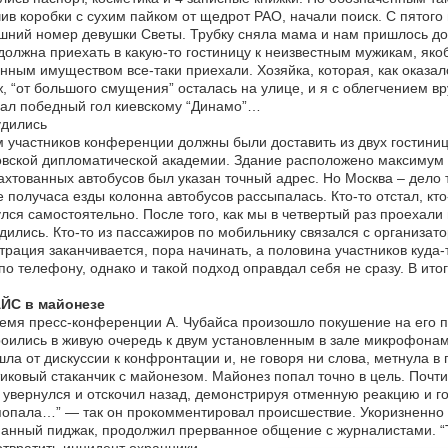
ив коробки с сухим пайком от щедрот РАО, начали поиск. С пятого
ний номер девушки Светы. Трубку сняла мама и нам пришлось дол
должна приехать в какую-то гостиницу к неизвестным мужикам, якоб
нным имуществом все-таки приехали. Хозяйка, которая, как оказал
, “от большого смущения” осталась на улице, и я с облегчением вр
ал победный гол киевскому “Динамо”…
удились
 участников конференции должны были доставить из двух гостиниц
вской дипломатической академии. Здание расположено максимум 
хтованных автобусов был указан точный адрес. Но Москва – дело т
 получаса езды колонна автобусов рассыпалась. Кто-то отстал, кт
лся самостоятельно. После того, как мы в четвертый раз проехали
дились. Кто-то из пассажиров по мобильнику связался с организат
трация заканчивается, пора начинать, а половина участников куда
по телефону, однако и такой подход оправдал себя не сразу. В ито
ЙС в майонезе
емя пресс-конференции А. Чубайса произошло покушение на его 
оились в живую очередь к двум установленным в зале микрофонам.
ла от дискуссии к конфронтации и, не говоря ни слова, метнула 
иковый стаканчик с майонезом. Майонез попал точно в цель. Почт
 увернулся и отскочил назад, демонстрируя отменную реакцию и г
попала…” — так он прокомментировал происшествие. Укоризненно п
анный пиджак, продолжил прерванное общение с журналистами. “Т