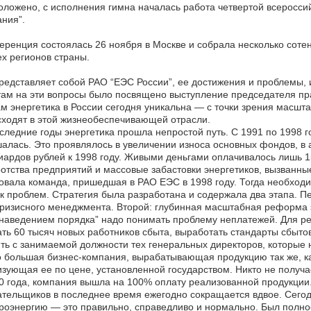
оложено, с исполнения гимна началась работа четвертой всеросси
ния”.
ренция состоялась 26 ноября в Москве и собрала несколько соте
ех регионов страны.
редставляет собой РАО “ЕЭС России”, ее достижения и проблемы, 
ам на эти вопросы было посвящено выступление председателя пра
м энергетика в России сегодня уникальна — с точки зрения масшт
ходят в этой жизнеобеспечивающей отрасли.
следние годы энергетика прошла непростой путь. С 1991 по 1998 г
алась. Это проявлялось в увеличении износа основных фондов, в 
ардов рублей к 1998 году. Живыми деньгами оплачивалось лишь 1
отства предприятий и массовые забастовки энергетиков, вызванны
овала команда, пришедшая в РАО ЕЭС в 1998 году. Тогда необход
к проблем. Стратегия была разработана и содержала два этапа. П
ризисного менеджмента. Второй: глубинная масштабная реформа 
наведением порядка” надо понимать проблему неплатежей. Для р
ть 60 тысяч новых работников сбыта, выработать стандарты сбыто
ть с занимаемой должности тех генеральных директоров, которые н
 большая бизнес-компания, вырабатывающая продукцию так же, как
зующая ее по цене, установленной государством. Никто не получае
0 года, компания вышла на 100% оплату реализованной продукции.
тельщиков в последнее время ежегодно сокращается вдвое. Сегодня
роэнергию — это правильно, справедливо и нормально. Был полн