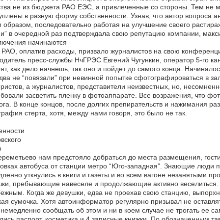
тва не из бюджета РАО ЕЭС, а привлеченные со стороны. Тем не м
уплены в разную форму собственности. Узнав, что автор вопроса а
 образом, последовательно работая на улучшение своего растира
и” в очередной раз подтверждала свою репутацию компании, макс
лючения начинаются
 РАО, оплатив расходы, призвало журналистов на свою конференцию
одитель пресс-службы НчГРЭС Евгений Чугункин, оператор 5-го кан
ят, как дело начнешь, так оно и пойдет до самого конца. Начинало
два не “повязали” при невинной попытке сфотографироваться в за
ристов, а журналистов, представители неизвестных, но, несомнен
бовали засветить пленку в фотоаппарате. Все возражения, что фо
ога. В конце концов, после долгих препирательств и нажимания раз
рафия стерта, хотя, между нами говоря, это было не так.
енности
вского
о
реметьево нам предстояло добраться до места размещения, гости
овках автобуса от станции метро “Юго-западная”. Знающие люди по
ленно уткнулись в книги и газеты и во всем вагоне незанятыми пр
ки, пребывающие навеселе и продолжающие активно веселиться. 
ежным. Когда же девушки, едва не проехав свою станцию, выпорхн
ая сумочка. Хотя автоинформатор регулярно призывал не оставля
немедленно сообщать об этом и ни в коем случае не трогать ее са
лись паспорт, косметика и 4 записные книжки. По обозначенным т