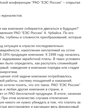
йской конференции “РАО “ЕЭС России” – открытая
н журналистов
и как компания собирается двигаться в будущее?
вления РАО “ЕЭС России” А. Чубайса. По его
аба, глубины и сложности преобразований, которые
од ситуация в отрасли последовательно
аварийности, накоплении неплатежей на сотни
5-16% продукции компании. К 1998 году начались
е задержками заработной платы. В таких условиях
имо было определить, как распутать сложнейший
ервый: наведение в компании порядка или стадия
энергетики.
ешения этой задачи компании потребовалось
вой работы, систему поощрений и наказаний,
е хотели понять, что это такое. РАО “ЕЭС России”
 и любая другая компания в стране, и
т от РАО бесплатной продукции. В итоге, начиная
 При этом количество случаев отключения
 никого не нужно убеждать в том, что платить за
остью восстановлен и расчищен весь финансовый