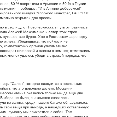
енее, 80 % энергетики в Армении и 50 % в Грузии
нгличанин, пообещал: “И в Англию доберемся!”
жированного имиджа “злобного монстра”, РАО “ЕЭС
имально открытой для прессы.
 в столицу, от Новочеркасска в путь отправились
ала Алексей Максименко и автор этих строк.
сь путешествие бурно. Уже в Ростовском аэропорту
ле отлета. Убедившись, что поймали не
но, компетентных органов ультимативно
тоаппарат цифровой и пленки в нем нет, отметались
ных кнопок удалось убедить стражей порядка, что
ницы “Салют”, которая находится в нескольких
ймут, что это довольно далеко. Москвичи
оцессом чтения оказались только мы да еще две
Выбора не было, знакомство оказалось
ули из вагона, среди нашего багажа обнаружилась
ть свои вещи при выходе, а нашедших оставленную
мим, сумочку мы прихватили с собой. Там
ам телефонам мы, едва добравшись до гостиницы и