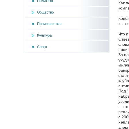
Политика
Как п
компа
Общество
Конфе
из вс
Происшествия
Что п
Культура
Ответ
слова
Спорт
проис
За по
ухудш
милли
банкр
старт
клубо
антик
Под “
набра
уволи
— это
реали
с 200
непла
элект