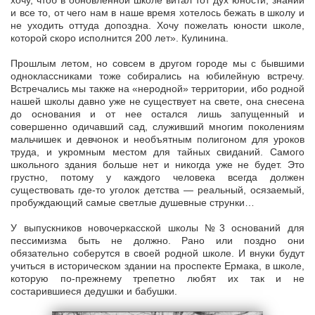
хочу, чтоб в обновленной школе витал тот дух юности, знаний
и все то, от чего нам в наше время хотелось бежать в школу и
не уходить оттуда допоздна. Хочу пожелать юности школе,
которой скоро исполнится 200 лет». Кулинина.
Прошлым летом, но совсем в другом городе мы с бывшими
одноклассниками тоже собирались на юбилейную встречу.
Встречались мы также на «неродной» территории, ибо родной
нашей школы давно уже не существует на свете, она снесена
до основания и от нее остался лишь запущенный и
совершенно одичавший сад, служивший многим поколениям
мальчишек и девчонок и необъятным полигоном для уроков
труда, и укромным местом для тайных свиданий. Самого
школьного здания больше нет и никогда уже не будет. Это
грустно, потому у каждого человека всегда должен
существовать где-то уголок детства — реальный, осязаемый,
пробуждающий самые светлые душевные струнки…
У выпускников новочеркасской школы №3 оснований для
пессимизма быть не должно. Рано или поздно они
обязательно соберутся в своей родной школе. И внуки будут
учиться в историческом здании на проспекте Ермака, в школе,
которую по-прежнему трепетно любят их так и не
состарившиеся дедушки и бабушки.