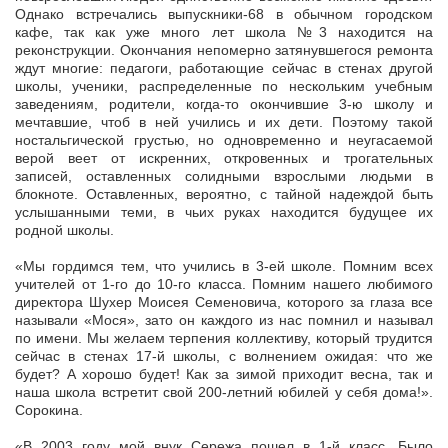
Однако встречались выпускники-68 в обычном городском
кафе, так как уже много лет школа №3 находится на
реконструкции. Окончания непомерно затянувшегося ремонта
ждут многие: педагоги, работающие сейчас в стенах другой
школы, ученики, распределенные по нескольким учебным
заведениям, родители, когда-то окончившие 3-ю школу и
мечтавшие, чтоб в ней учились и их дети. Поэтому такой
ностальгической грустью, но одновременно и неугасаемой
верой веет от искренних, откровенных и трогательных
записей, оставленных солидными взрослыми людьми в
блокноте. Оставленных, вероятно, с тайной надеждой быть
услышанными теми, в чьих руках находится будущее их
родной школы.
«Мы гордимся тем, что учились в 3-ей школе. Помним всех
учителей от 1-го до 10-го класса. Помним нашего любимого
директора Шухер Моисея Семеновича, которого за глаза все
называли «Мося», зато он каждого из нас помнил и называл
по имени. Мы желаем терпения коллективу, который трудится
сейчас в стенах 17-й школы, с волнением ожидая: что же
будет? А хорошо будет! Как за зимой приходит весна, так и
наша школа встретит свой 200-летний юбилей у себя дома!».
Сорокина.
«В 2003 году мой внук Сережа пошел в 1-й класс. Было