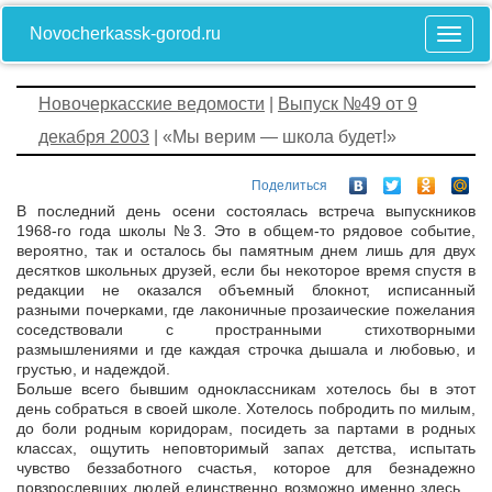
Novocherkassk-gorod.ru
Новочеркасские ведомости
|
Выпуск №49 от 9
декабря 2003
| «Мы верим — школа будет!»
Поделиться
В последний день осени состоялась встреча выпускников
1968-го года школы №3. Это в общем-то рядовое событие,
вероятно, так и осталось бы памятным днем лишь для двух
десятков школьных друзей, если бы некоторое время спустя в
редакции не оказался объемный блокнот, исписанный
разными почерками, где лаконичные прозаические пожелания
соседствовали с пространными стихотворными
размышлениями и где каждая строчка дышала и любовью, и
грустью, и надеждой.
Больше всего бывшим одноклассникам хотелось бы в этот
день собраться в своей школе. Хотелось побродить по милым,
до боли родным коридорам, посидеть за партами в родных
классах, ощутить неповторимый запах детства, испытать
чувство беззаботного счастья, которое для безнадежно
повзрослевших людей единственно возможно именно здесь…