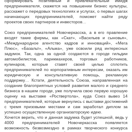
сформировать позитивный и привлекательный имидж
предпринимателя, скажется на повышении бизнес культуры,
расскажет о передовых технологиях и услугах, о первых шагах
начинающих предпринимателей, поможет найти ряду
проектов своих партнеров и инвесторов…
Союз предпринимателей Новочеркасска, а в его правление
входят такие фирмы, как «Скат», «Васильев и сыновья»,
«Международное агентство кадров и инноваций», «Мега
Плюс», «Базальт», «Альма», уже освоили ряд интересных
задумок. Так, одна за одной создаются в городе гильдии
автомобилистов, парикмахеров, торговых работников,
кулинаров, которые ставят своей целью сплотить
предпринимателей по корпоративным интересам, оказать им
юридическую и консультативную помощь, рекламную
поддержку… Кстати, деятельность Союза, направленная на
создание благоприятных условий развития малого и среднего
бизнеса в нашем городе, уже получила свою первую хорошую
оценку на выставке «Роствертола», куда Союз вывез 14
предпринимателей, которые вернулись с выставки достижений
с тремя призовыми местами и сам заработал диплом за
успешно осуществленную организаторскую идею.
Хочется верить, что и данная задумка будет успешной, ведь у
4000 предпринимателей Новочеркасска появляется
возможность безвозмездно в рамках творческого конкурса