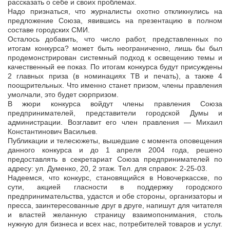
рассказать о себе и своих проблемах.
Надо признаться, что журналисты охотно откликнулись на
предложение Союза, явившись на презентацию в полном
составе городских СМИ.
Осталось добавить, что число работ, представленных по
итогам конкурса? может быть неограниченно, лишь бы был
продемонстрирован системный подход к освещению темы и
качественный ее показ. По итогам конкурса будут присуждены
2 главных приза (в номинациях ТВ и печать), а также 4
поощрительных. Что именно станет призом, члены правления
умолчали, это будет сюрпризом.
В жюри конкурса войдут члены правления Союза
предпринимателей, представители городской Думы и
администрации. Возглавит его член правления — Михаил
Константинович Васильев.
Публикации и телесюжеты, вышедшие с момента оповещения
данного конкурса и до 1 апреля 2004 года, решено
предоставлять в секретариат Союза предпринимателей по
адресу: ул. Думенко, 20, 2 этаж. Тел. для справок: 2-25-03.
Надеемся, что конкурс, становящийся в Новочеркасске, по
сути, акцией гласности в поддержку городского
предпринимательства, удастся и обе стороны, организаторы и
пресса, заинтересованные друг в друге, напишут для читателя
и властей желанную страницу взаимопонимания, столь
нужную для бизнеса и всех нас, потребителей товаров и услуг.