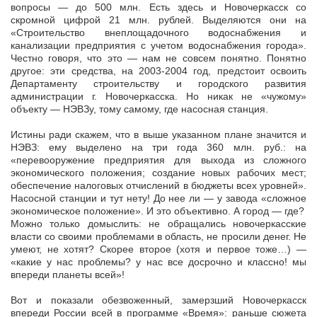
вопросы — до 500 млн. Есть здесь и Новочеркасск со
скромной цифрой 21 млн. рублей. Выделяются они на
«Строительство внеплощадочного водоснабжения и
канализации предприятия с учетом водоснабжения города».
Честно говоря, что это — нам не совсем понятно. Понятно
другое: эти средства, на 2003-2004 год, предстоит освоить
Департаменту строительству и городского развития
администрации г. Новочеркасска. Но никак не «чужому»
объекту — НЭВЗу, тому самому, где насосная станция.
Истины ради скажем, что в выше указанном плане значится и
НЭВЗ: ему выделено на три года 360 млн. руб.: на
«перевооружение предприятия для выхода из сложного
экономического положения; создание новых рабочих мест;
обеспечение налоговых отчислений в бюджеты всех уровней».
Насосной станции и тут нету! До нее ли — у завода «сложное
экономическое положение». И это объективно. А город — где?
Можно только домыслить: не обращались новочеркасские
власти со своими проблемами в область, не просили денег. Не
умеют, не хотят? Скорее второе (хотя и первое тоже…) —
«какие у нас проблемы? у нас все досрочно и классно! мы
впереди планеты всей»!
Вот и показали обезвоженный, замерзший Новочеркасск
впереди России всей в программе «Время»: раньше сюжета