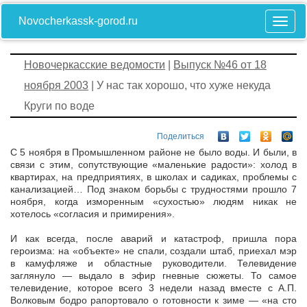
Novocherkassk-gorod.ru
Новочеркасские ведомости
|
Выпуск №46 от 18
ноября 2003
| У нас так хорошо, что хуже некуда
Круги по воде
Поделиться
С 5 ноября в Промышленном районе не было воды. И были, в
связи с этим, сопутствующие «маленькие радости»: холод в
квартирах, на предприятиях, в школах и садиках, проблемы с
канализацией… Под знаком борьбы с трудностями прошло 7
ноября, когда изморенным «сухостью» людям никак не
хотелось «согласия и примирения».
И как всегда, после аварий и катастроф, пришла пора
героизма: на «объекте» не спали, создали штаб, приехал мэр
в камуфляже и областные руководители. Телевидение
заглянуло — выдало в эфир гневные сюжеты. То самое
телевидение, которое всего 3 недели назад вместе с А.П.
Волковым бодро рапортовало о готовности к зиме — «на сто