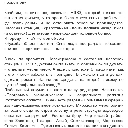
процентов».
Крайним, конечно же, оказался НЭВЗ, который только что
вышел из кризиса, у которого была масса своих проблем —
где взять деньги и не остановить основное производство.
Насосная станция, «сработанная» почти полвека назад, была
(и остается) для завода непреходящей головной болью.
И городу — что? Не мой объект!!!
«Чужой» объект полетел. Свои люди пострадали: горожане,
они же — периодически — электорат.
Знали ли правители Новочеркасска о состоянии насосной
станции НЭВЗа? Должны были знать. И обязаны были думать,
что делать, «если чего». А еще лучше, если б придумали, как
этого «чего» избежать в принципе. В смысле найти деньги,
сделать ремонт. Нашли же средства на второй, никому не
нужный асфальтовый завод?!
Любопытный документ попал в нашу редакцию. Называется
«Программа экономического и социального развития
Ростовской области». В ней есть раздел «Социальная сфера и
жилищно-коммунальное хозяйство». Множество мероприятий
занесено сюда по строительству и реконструкции водоводов,
очистных сооружений. Ростов-на-Дону, Чертковский район,
село Заветное, Таганрог, Аксай, Семикаракорск, Морозовск,
Сальск, Каменск… Суммы капитальных вложений в «водяные»