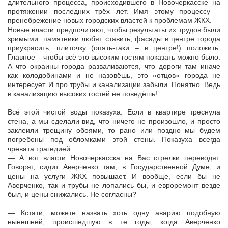
длительного процесса, происходившего в Новочеркасске на
протяжении последних трёх лет. Имя этому процессу –
пренебрежение новых городских властей к проблемам ЖКХ.
Новые власти предпочитают, чтобы результаты их трудов были
зримыми: памятники любят ставить, фасады в центре города
приукрасить, плиточку (опять-таки – в центре!) положить.
Главное – чтобы всё это высоким гостям показать можно было.
А что окраины города разваливаются, что дороги там иначе
как колодобинами и не назовёшь, это «отцов» города не
интересует. И про трубы и канализации забыли. Понятно. Ведь
в канализацию высоких гостей не поведёшь!
Всё этой чистой воды показуха. Если в квартире треснула
стена, а мы сделали вид, что ничего не произошло, и просто
заклеили трещину обоями, то рано или поздно мы будем
погребены под обломками этой стены. Показуха всегда
чревата трагедией.
— А вот власти Новочеркасска на Вас стрелки переводят.
Говорят, сидит Аверченко там, в Государственной Думе, и
цены на услуги ЖКХ повышает. И вообще, если бы не
Аверченко, так и трубы не лопались бы, и евроремонт везде
был, и цены снижались. Не согласны?
— Кстати, можете назвать хоть одну аварию подобную
нынешней, происшедшую в те годы, когда Аверченко