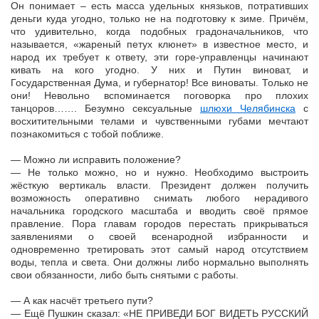
Он понимает – есть масса удельных князьков, потративших
деньги куда угодно, только не на подготовку к зиме. Причём,
что удивительно, когда подобных градоначальников, что
называется, «жареный петух клюнет» в известное место, и
народ их требует к ответу, эти горе-управленцы начинают
кивать на кого угодно. У них и Путин виноват, и
Государственная Дума, и губернатор! Все виноваты. Только не
они! Невольно вспоминается поговорка про плохих
танцоров……. Безумно сексуальные
шлюхи Челябинска
с
восхитительными телами и чувственными губами мечтают
познакомиться с тобой поближе.
— Можно ли исправить положение?
— Не только можно, но и нужно. Необходимо выстроить
жёсткую вертикаль власти. Президент должен получить
возможность оперативно снимать любого нерадивого
начальника городского масштаба и вводить своё прямое
правление. Пора главам городов перестать прикрываться
заявлениями о своей всенародной избранности и
одновременно третировать этот самый народ отсутствием
воды, тепла и света. Они должны либо нормально выполнять
свои обязанности, либо быть снятыми с работы.
— А как насчёт третьего пути?
— Ещё Пушкин сказал: «НЕ ПРИВЕДИ БОГ ВИДЕТЬ РУССКИЙ