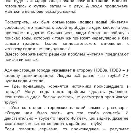
она будет ликвидирована, начали сочинять сказки. Вначале
говорилось о сутках, затем – о двух. А люди продолжали
маяться в нечеловеческих условиях.
Посмотрите, как был организован подвоз воды! Жителям
сообщают, что машина с водой прибудет в одно место, а она
приезжает в другое. Отчаявшиеся люди бегают по району в
поисках воды, которую к тому же привозят нерегулярно и без
всякого графика. Более наплевательского отношения к
человеку видеть не приходилось!
Вместо оперативного решения проблем жителям предлагают
поиски виновных.
Администрация города указывает в сторону НЭВЗа, НЭВЗ – в
сторону администрации. Людям всё равно, чья труба! Им
нужны вода и тепло!
— Где, по-вашему, коренятся источники происшедшего в
городе? Могут ведь опять крайним сделать условного
«сантехника дядю Васю»: дескать, не досмотрел прогнившую
трубу?
— Уже со стороны городских властей слышны разговоры:
«Откуда нам было знать, что эта труба лопнет!». И
действительно – трубе-то «всего 40 лет». Как видите, даже не
«сантехника» пытаются сделать крайним – трубу!
Если говорить серьёзно, то происшедшее – результат