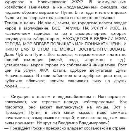
курировал в Новочеркасске ЖКХ? Я коммунальным
хозяйством занимался, а не «подмандением» фасадов, как
недавно образно выразился Путин. В те годы и тепло в домах
было, и про веерные отключения света никто не слышал.
Теперь о ценах. Не знаю, зачем, но городские власти вводят
народ в заблуждение. ВСЕ ТАРИФЫ НА УСЛУГИ ЖКХ, за
исключением тарифов на газ и электроэнергию, которые
регулируются губернатором, НАХОДЯТСЯ В ВЕДЕНИИ МЭРА
ГОРОДА. МЭР ВПРАВЕ ПОВЫШАТЬ ИЛИ ПОНИЖАТЬ ЦЕНЫ. И
НИКТО ЕМУ В ЭТОМ НЕ МОЖЕТ ВОСПРЕПЯТСТВОВАТЬ.
Даже Чуб или Путин. Все тарифы, которые жители платят по
единой квитанции (жильё, вода, капремонт и т.д.),
установлены мэром города по собственной инициативе. Рост
цен на услуги ЖКХ, кстати, одобрен депутатами Думы
Новочеркасска. В тиши кабинетов они одобряют рост цен, а
публично обличают, причём сваливают вину на других
людей………
— Ситуация с теплом и водоснабжением в Новочеркасске
показывает, что терпение народа небеспредельно. Как
говорится, оно может выплеснуться на улицы. Вот и
Президент Путин в этой связи сказал: надо снимать
начальников, заморозивших людей, иначе их народ сам «на
вилы подымет». Не крут ли Владимир Владимирович?
— Президент России прекрасно владеет обстановкой в стране.