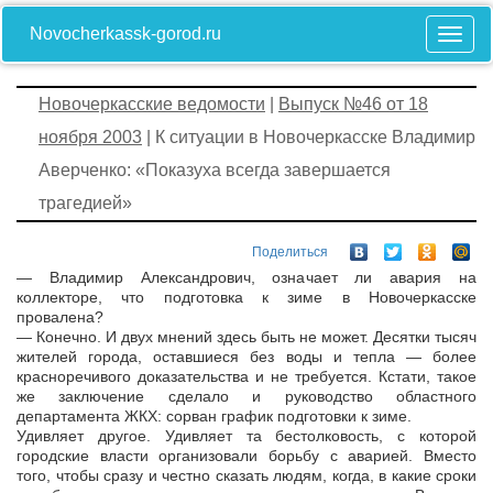
Novocherkassk-gorod.ru
Новочеркасские ведомости
|
Выпуск №46 от 18
ноября 2003
| К ситуации в Новочеркасске Владимир
Аверченко: «Показуха всегда завершается
трагедией»
Поделиться
— Владимир Александрович, означает ли авария на
коллекторе, что подготовка к зиме в Новочеркасске
провалена?
— Конечно. И двух мнений здесь быть не может. Десятки тысяч
жителей города, оставшиеся без воды и тепла — более
красноречивого доказательства и не требуется. Кстати, такое
же заключение сделало и руководство областного
департамента ЖКХ: сорван график подготовки к зиме.
Удивляет другое. Удивляет та бестолковость, с которой
городские власти организовали борьбу с аварией. Вместо
того, чтобы сразу и честно сказать людям, когда, в какие сроки