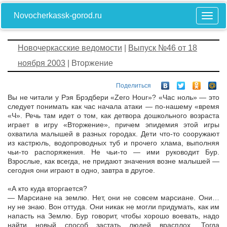
Novocherkassk-gorod.ru
Новочеркасские ведомости
|
Выпуск №46 от 18
ноября 2003
| Вторжение
Поделиться
Вы не читали у Рэя Брэдбери «Zero Hour»? «Час ноль» — это
следует понимать как час начала атаки — по-нашему «время
«Ч». Речь там идет о том, как детвора дошкольного возраста
играет в игру «Вторжение», причем эпидемия этой игры
охватила малышей в разных городах. Дети что-то сооружают
из кастрюль, водопроводных туб и прочего хлама, выполняя
чьи-то распоряжения. Не чьи-то — ими руководит Бур.
Взрослые, как всегда, не придают значения возне малышей —
сегодня они играют в одно, завтра в другое.
«А кто куда вторгается?
— Марсиане на землю. Нет, они не совсем марсиане. Они…
ну не знаю. Вон оттуда. Они никак не могли придумать, как им
напасть на Землю. Бур говорит, чтобы хорошо воевать, надо
найти новый способ застать людей врасплох. Тогда