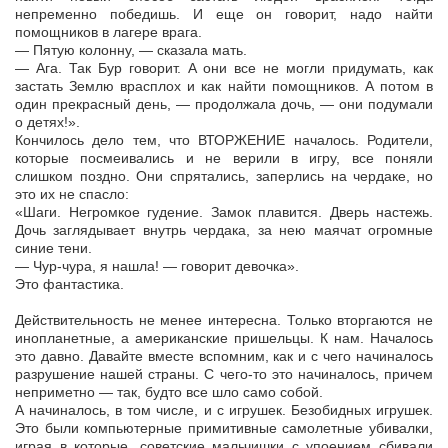
непременно победишь. И еще он говорит, надо найти
помощников в лагере врага.
— Пятую колонну, — сказала мать.
— Ага. Так Бур говорит. А они все не могли придумать, как
застать Землю врасплох и как найти помощников. А потом в
один прекрасный день, — продолжала дочь, — они подумали
о детях!».
Кончилось дело тем, что ВТОРЖЕНИЕ началось. Родители,
которые посмеивались и не верили в игру, все поняли
слишком поздно. Они спрятались, заперлись на чердаке, но
это их не спасло:
«Шаги. Негромкое гудение. Замок плавится. Дверь настежь.
Дочь заглядывает внутрь чердака, за нею маячат огромные
синие тени.
— Чур-чура, я нашла! — говорит девочка».
Это фантастика.
Действительность не менее интересна. Только вторгаются не
инопланетные, а американские пришельцы. К нам. Началось
это давно. Давайте вместе вспомним, как и с чего начиналось
разрушение нашей страны. С чего-то это начиналось, причем
неприметно — так, будто все шло само собой.
А начиналось, в том числе, и с игрушек. Безобидных игрушек.
Это были компьютерные примитивные самолетные убивалки,
играя в которые, советские мальчишки с упоением сбивали