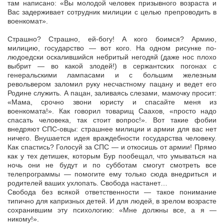
там написано: «Вы молодой человек призывного возраста и
Вас задерживает сотрудник милиции с целью препроводить в
военкомат».
Страшно? Страшно, ей-богу! А кого боимся? Армию,
милицию, государство — вот кого. На одном рисунке по-
людоедски оскалившийся небритый негодяй (даже нос плохо
выбрит — во какой злодей!) в сержантских погонах с
генеральскими лампасами и с большим железным
револьвером заломил руку несчастному пацану и ведет его
Родине служить. А пацан, заливаясь слезами, мамочку просит:
«Мама, срочно звони юристу и спасайте меня из
военкомата!». Как говорил товарищ Саахов, «просто надо
спасать человека, так стоит вопрос!». Вот такие фобии
внедряют СПС-овцы: страшнее милиции и армии для вас нет
ничего. Внушается идея враждебности государства человеку.
Как спастись? Голосуй за СПС — и откосишь от армии! Прямо
как у тех детишек, которым Бур пообещал, что умываться на
ночь они не будут и по субботам смогут смотреть все
телепрограммы — помогите ему только сюда внедриться и
родителей ваших ухлопать. Свобода настанет…
Свобода без всякой ответственности — такое понимание
типично для капризных детей. И для людей, в зрелом возрасте
сохранившим эту психологию: «Мне должны все, а я —
никому!».