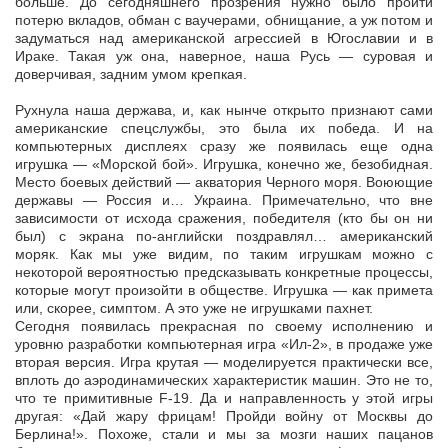
больше. До сегодняшнего прозрения нужно было пройти
потерю вкладов, обман с ваучерами, обнищание, а уж потом и
задуматься над американской агрессией в Югославии и в
Ираке. Такая уж она, наверное, наша Русь — суровая и
доверчивая, задним умом крепкая.
Рухнула наша держава, и, как нынче открыто признают сами
американские спецслужбы, это была их победа. И на
компьютерных дисплеях сразу же появилась еще одна
игрушка — «Морской бой». Игрушка, конечно же, безобидная.
Место боевых действий — акватория Черного моря. Воюющие
державы — Россия и… Украина. Примечательно, что вне
зависимости от исхода сражения, победителя (кто бы он ни
был) с экрана по-английски поздравлял… американский
моряк. Как мы уже видим, по таким игрушкам можно с
некоторой вероятностью предсказывать конкретные процессы,
которые могут произойти в обществе. Игрушка — как примета
или, скорее, симптом. А это уже не игрушками пахнет.
Сегодня появилась прекрасная по своему исполнению и
уровню разработки компьютерная игра «Ил-2», в продаже уже
вторая версия. Игра крутая — моделируется практически все,
вплоть до аэродинамических характеристик машин. Это не то,
что те примитивные F-19. Да и направленность у этой игры
другая: «Дай жару фрицам! Пройди войну от Москвы до
Берлина!». Похоже, стали и мы за мозги наших пацанов