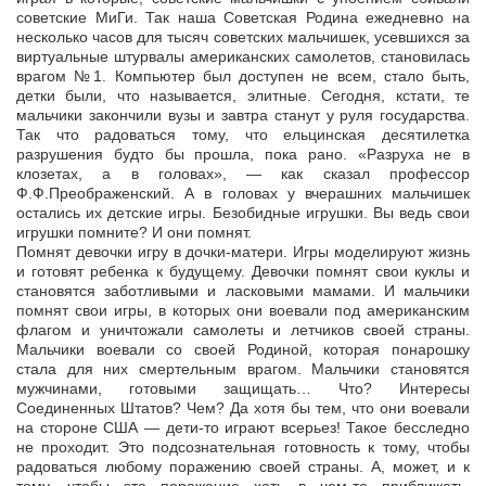
советские МиГи. Так наша Советская Родина ежедневно на
несколько часов для тысяч советских мальчишек, усевшихся за
виртуальные штурвалы американских самолетов, становилась
врагом №1. Компьютер был доступен не всем, стало быть,
детки были, что называется, элитные. Сегодня, кстати, те
мальчики закончили вузы и завтра станут у руля государства.
Так что радоваться тому, что ельцинская десятилетка
разрушения будто бы прошла, пока рано. «Разруха не в
клозетах, а в головах», — как сказал профессор
Ф.Ф.Преображенский. А в головах у вчерашних мальчишек
остались их детские игры. Безобидные игрушки. Вы ведь свои
игрушки помните? И они помнят.
Помнят девочки игру в дочки-матери. Игры моделируют жизнь
и готовят ребенка к будущему. Девочки помнят свои куклы и
становятся заботливыми и ласковыми мамами. И мальчики
помнят свои игры, в которых они воевали под американским
флагом и уничтожали самолеты и летчиков своей страны.
Мальчики воевали со своей Родиной, которая понарошку
стала для них смертельным врагом. Мальчики становятся
мужчинами, готовыми защищать… Что? Интересы
Соединенных Штатов? Чем? Да хотя бы тем, что они воевали
на стороне США — дети-то играют всерьез! Такое бесследно
не проходит. Это подсознательная готовность к тому, чтобы
радоваться любому поражению своей страны. А, может, и к