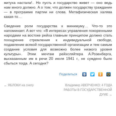
житуха настала!.. Но пусть и государство живет — оно ведь
нам много должно. А о том, что должен государству гражданин
— в программе партии ни слова. Метафизическая халява
какая-то…
Сведение роли государства к минимуму… Что-то это
напоминает. А вот что: «В интересах управления покоренными
народами на востоке рейха главным принципом должно стать
поощрение стремления к индивидуальной свободе,
подавление всякой государственной организации и тем самым
создание условия для возможно более низкого уровня
культуры». Этим мечтам рейхсляйтера А.Розенберга,
высказанным им в речи 20 июля 1941 г., не суждено было
сбыться тогда. А сегодня?
Поделиться
←
ЯБЛОКИ на снегу
Владимир АВЕРЧЕНКО: 4 ГОДА
РАБОТЫ В ГОСУДАРСТВЕННОЙ
ДУМЕ
→