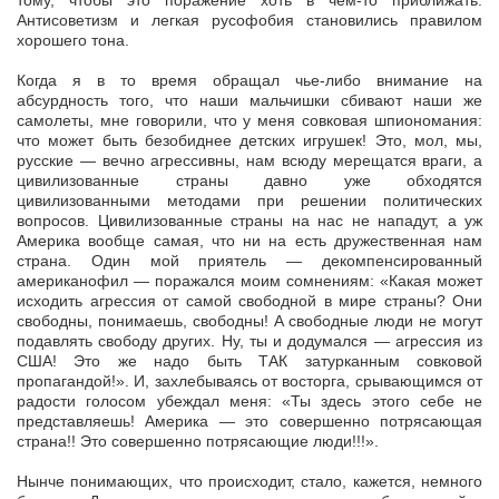
тому, чтобы это поражение хоть в чем-то приближать.
Антисоветизм и легкая русофобия становились правилом
хорошего тона.
Когда я в то время обращал чье-либо внимание на
абсурдность того, что наши мальчишки сбивают наши же
самолеты, мне говорили, что у меня совковая шпиономания:
что может быть безобиднее детских игрушек! Это, мол, мы,
русские — вечно агрессивны, нам всюду мерещатся враги, а
цивилизованные страны давно уже обходятся
цивилизованными методами при решении политических
вопросов. Цивилизованные страны на нас не нападут, а уж
Америка вообще самая, что ни на есть дружественная нам
страна. Один мой приятель — декомпенсированный
американофил — поражался моим сомнениям: «Какая может
исходить агрессия от самой свободной в мире страны? Они
свободны, понимаешь, свободны! А свободные люди не могут
подавлять свободу других. Ну, ты и додумался — агрессия из
США! Это же надо быть ТАК затурканным совковой
пропагандой!». И, захлебываясь от восторга, срывающимся от
радости голосом убеждал меня: «Ты здесь этого себе не
представляешь! Америка — это совершенно потрясающая
страна!! Это совершенно потрясающие люди!!!».
Нынче понимающих, что происходит, стало, кажется, немного