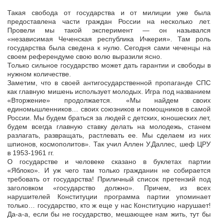
Такая свобода от государства и от милиции уже была
предоставлена части граждан России на несколько лет.
Провели мы такой эксперимент — он назывался
«независимая Чеченская республика Ичкерия». Там роль
государства была сведена к нулю. Сегодня сами чеченцы на
своем референдуме свою волю выразили ясно.
Только сильное государство может дать гарантии и свободы в
нужном количестве.
Заметим, что в своей антигосударственной пропаганде СПС
как главную мишень использует молодых. Игра под названием
«Вторжение» продолжается. «Мы найдем своих
единомышленников… своих союзников и помощников в самой
России. Мы будем браться за людей с детских, юношеских лет,
будем всегда главную ставку делать на молодежь, станем
разлагать, развращать, растлевать ее. Мы сделаем из них
шпионов, космополитов». Так учил Аллен У.Даллес, шеф ЦРУ
в 1953-1961 гг.
О государстве и человеке сказано в буклетах партии
«Яблоко». И уж чего там только гражданин не собирается
требовать от государства! Приличный список претензий под
заголовком «государство должно». Причем, из всех
нарушителей Конституции программа партии упоминает
только… государство, кто ж еще у нас Конституцию нарушает!
Да-а-а, если бы не государство, мешающее нам жить, тут бы