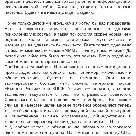
браться, началось наше контрнаступление в информационно-
психологической войне. Хотя это, видимо, только первые
ласточки. Будет и на нашей улице праздник.
Но не только детскими игрушками я хотел бы вас порадовать.
Есть и взрослые игрушки, рассчитанные на детскую
психологию у взрослых, а такая психология скорее норма, чем
редкость, иначе многие политические жульничества и
махинации не удавались бы так часто. Взять только одно дело
с обманутыми вкладчиками «МММ». Почему обманутыми? Да
потому что обмануть было легко, вот почему! Вот о подобном
самообмане и поговорим напоследок.
Приближаются выборы. И появляются вот такие агитационно-
пропагандистские материалы, как, например, «Яблочные» и
«Эс-пэ-эсовские» буклеты и листовки. Они меня
заинтересовали больше, чем, скажем, материалы партий
«Единая Россия» или КПРФ. У этих все понятно, и многое
заставляет задуматься о том, что с развалом Советского
Союза мы больше потеряли, чем приобрели. Во всяком
случае, в качестве целей многие политики обозначают теперь
то, что было гарантировано предыдущей системой: доступное
и качественное высшее образование, общедоступное и
качественное здравоохранение, доступное жилье… И т.п.
А у собравшегося к объединению яблочно-эс-пэ-эсовского
блока тема несколько сужена. Вот смотрю я на листовку СПС,