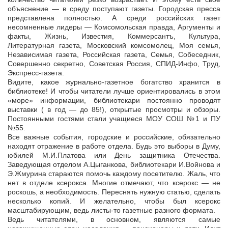
объяснение — в среду поступают газеты. Городская пресса
представлена полностью. А среди российских газет
несомненные лидеры — Комсомольская правда, Аргументы и
факты, Жизнь, Известия, Коммерсантъ, Культура,
Литературная газета, Московский комсомолец, Моя семья,
Независимая газета, Российская газета, Семья, Собеседник,
Совершенно секретно, Советская Россия, СПИД-Инфо, Труд,
Экспресс-газета.
Видите, какое журнально-газетное богатство хранится в
библиотеке! И чтобы читатели лучше ориентировались в этом
«море» информации, библиотекари постоянно проводят
выставки ( в год — до 85!), открытые просмотры и обзоры.
Постоянными гостями стали учащиеся МОУ СОШ №1 и ПУ
№55.
Все важные события, городские и российские, обязательно
находят отражение в работе отдела. Будь это выборы в Думу,
юбилей М.И.Платова или День защитника Отечества.
Заведующая отделом А.Цыганкова, библиотекари И.Войнова и
Э.Жмурина стараются помочь каждому посетителю. Жаль, что
нет в отделе ксерокса. Многие отмечают, что ксерокс — не
роскошь, а необходимость. Переснять нужную статью, сделать
несколько копий. И желательно, чтобы был ксерокс
масштабирующим, ведь листы-то газетные разного формата.
Ведь читателями, в основном, являются самые