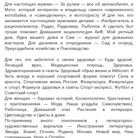
Для настоящих мужчин — За рулем — все об автомобилях, и
Мото, который интересен и владельцу самого современного
мотобайка, и «самоделкину», и мототуристу. И для тех, кто
занимается настоящими мужскими делами — Изобретатель и
рационализатор, Радио, Радиомир, Рыболов. А сделать быт
лучше поможет Домашняя энциклопедия АиФ, Мой уютный
дом, Идеи вашего дома и Сам — журнал для домашних
мастеров. Для дачников и огородников — Сад и огород,
Приусадебное хозяйство и Пчеловодство.
Для тех, кто заботится о своем здоровье — Будь здоров!,
Лечащий врач, Медицинская помощь, Здоровье,
Здравоохранение и газеты Здоровый образ жизни и Айболит. А
быть всегда в хорошей спортивной форме помогут Сила и
красота, Спортивная жизнь России, Физкультура, Физкультура
и спорт, Формула здоровья и газеты Спорт-экспресс, Футбол и
Советский спорт.
Для женщин — Караван историй, Космополитен, Крестьянка (
с приложениями — Мода. Наша усадьба. Самочувствие),
Работница, Домашний очаг, Растения в интерьере,
Цветоводство и Цветы в доме.
По-прежнему много поклонников у литературно-
художественных журналов — Иностранная литература,
Звезда, Знамя, Огонек, Родина, Москва, Новый мир, Наш
современник, Нева и Октябрь.