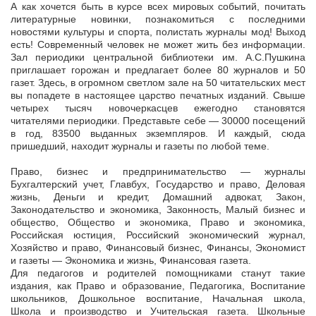
А как хочется быть в курсе всех мировых событий, почитать
литературные новинки, познакомиться с последними
новостями культуры и спорта, полистать журналы мод! Выход
есть! Современный человек не может жить без информации.
Зал периодики центральной библиотеки им. А.С.Пушкина
приглашает горожан и предлагает более 80 журналов и 50
газет. Здесь, в огромном светлом зале на 50 читательских мест
вы попадете в настоящее царство печатных изданий. Свыше
четырех тысяч новочеркасцев ежегодно становятся
читателями периодики. Представьте себе — 30000 посещений
в год, 83500 выданных экземпляров. И каждый, сюда
пришедший, находит журналы и газеты по любой теме.
Право, бизнес и предпринимательство — журналы
Бухгалтерский учет, Главбух, Государство и право, Деловая
жизнь, Деньги и кредит, Домашний адвокат, Закон,
Законодательство и экономика, Законность, Малый бизнес и
общество, Общество и экономика, Право и экономика,
Российская юстиция, Российский экономический журнал,
Хозяйство и право, Финансовый бизнес, Финансы, Экономист
и газеты — Экономика и жизнь, Финансовая газета.
Для педагогов и родителей помощниками станут такие
издания, как Право и образование, Педагогика, Воспитание
школьников, Дошкольное воспитание, Начальная школа,
Школа и производство и Учительская газета. Школьные