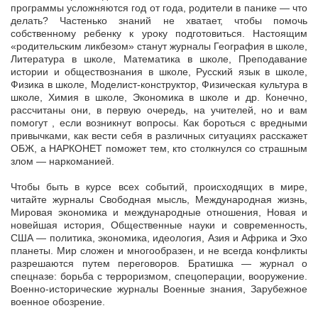
программы усложняются год от года, родители в панике — что
делать? Частенько знаний не хватает, чтобы помочь
собственному ребенку к уроку подготовиться. Настоящим
«родительским ликбезом» станут журналы География в школе,
Литература в школе, Математика в школе, Преподавание
истории и обществознания в школе, Русский язык в школе,
Физика в школе, Моделист-конструктор, Физическая культура в
школе, Химия в школе, Экономика в школе и др. Конечно,
рассчитаны они, в первую очередь, на учителей, но и вам
помогут , если возникнут вопросы. Как бороться с вредными
привычками, как вести себя в различных ситуациях расскажет
ОБЖ, а НАРКОНЕТ поможет тем, кто столкнулся со страшным
злом — наркоманией.
Чтобы быть в курсе всех событий, происходящих в мире,
читайте журналы Свободная мысль, Международная жизнь,
Мировая экономика и международные отношения, Новая и
новейшая история, Общественные науки и современность,
США — политика, экономика, идеология, Азия и Африка и Эхо
планеты. Мир сложен и многообразен, и не всегда конфликты
разрешаются путем переговоров. Братишка — журнал о
спецназе: борьба с терроризмом, спецоперации, вооружение.
Военно-исторические журналы Военные знания, Зарубежное
военное обозрение.