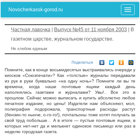
Novocherkassk-gorod.ru
Частная лавочка
|
Выпуск №45 от 11 ноября 2003
| В
газетном царстве, журнальном государстве.
Не хлебом единым
Поделиться
Помните, как в конце восьмидесятых выстраивались очереди у
киосков «Союзпечати»? Как «толстые» журналы передавали
из рук в руки буквально «на одну ночь»? Помните ли вы те
времена, когда наши почтовые ящики каждый день
наполнялись газетами и журналами? Увы!.. Все это в
прошлом. Сейчас можно выписать и купить абсолютно любое
печатное издание, но цены! Издатели нам объясняют, мол,
полиграфия подорожала, транспортные расходы растут
(бензин-то нынче, о-го-го!), почтальоны тоже хотят получать за
свой труд побольше… А в итоге — пустые почтовые ящики, в
которых нет-нет да и мелькнет одинокое письмецо или раз в
неделю городская газета.