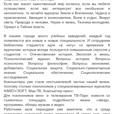
Если вас манит таинственный мир космоса, если вы любите
путешествия, если вас интересует все необычное и
непонятное, то читайте журналы Земля и Вселенная, Чудеса и
приключения, Авиация и космонавтика, Вояж и отдых, Вокруг
света, Природа и человек, Наука и жизнь, Техника-молодежи,
Оракул и Тайная власть.
В нашем городе много учебных заведений, каждый год
появляются все новые и новые специальности. И сотрудники
библиотеки стараются идти «в ногу» со временем. К
журналам, которые всегда пользуются повышенным спросом у
студентов — Отечественная история, Экология и жизнь,
Психологический журнал, Вопросы истории, Вопросы
психологии, Вопросы философии, Вопросы экономики,
добавились Социальная защита, Социально-гуманитарные
знания, Социальное обеспечение, Социологические
исследования.
Компьютеры уже стали неотъемлемой частью нашей жизни,
поэтому столько поклонников у специализированных журналов
HARD’n’SOFT, Мир ПК, Компьютер-пресс.
Для поклонников кино- и телеэкранов ТВ-Парк: новости со
съемочных площадок, подробности жизни «звезд»,
программы, обзоры музыки и видео.
Работники зала периодики уже заметили, что в среду
количество читателей резко возрастает. И этому есть свое