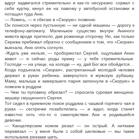
вдруг задвигался стремительно и как-то несуразно: сорвал с
себя куртку, кинул ее на лавочку у автобусной остановки и
потащил туда Аню.
— Ложись, — я сбегаю в «Скорую» позвоню.
Он понесся через пустынную — ни одной машины — дорогу к
телефону-автомату. Маленькое существо внутри Аниного
живота вроде притихло, дав роженице отсрочку. Но, как только
Сережа прибежал обратно с сообщением о том, что «Скорая»
выехала, Аню опять согнуло.
-Ждать уже нельзя, — пробормотал Сергей, ощупывая Анин
живот — я сейчас роды приму — у тебя стремительные.
Господи — на улице, на холоде — ну, дай Бог все обойдется…
Когда подъехала «Скорая», растрепанный молодой человек
держал в руках ребенка, завернутого в мужскую рубашку.
Маму, малыша и замерзшего парня запихнули в «Скорую» и
повезли в роддом.
— Чем ты пуповину обрезал? — спросила суровая женщина-
акушер смущенного Сергея.
Тот сидел в приемном покое роддома с чашкой горячего чая в
руках — сестрички позаботились — и ждал, когда станет
известно хоть что-то о самочувствии Ани и родившейся
девочки.
— Канцелярским ножом резал — он острый. А нитками
перевязал — у меня были с собой шелковые — мы такие
используем рюкзаки шить.