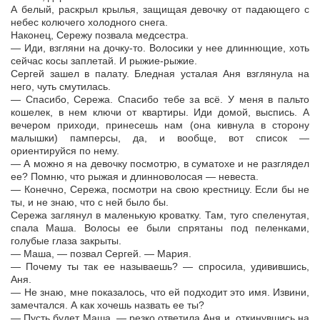
А белый, раскрыл крылья, защищая девочку от падающего с
небес колючего холодного снега.
Наконец, Сережу позвала медсестра.
— Иди, взгляни на дочку-то. Волосики у нее длиннющие, хоть
сейчас косы заплетай. И рыжие-рыжие.
Сергей зашел в палату. Бледная усталая Аня взглянула на
него, чуть смутилась.
— Спасибо, Сережа. Спасибо тебе за всё. У меня в пальто
кошелек, в нем ключи от квартиры. Иди домой, выспись. А
вечером приходи, принесешь нам (она кивнула в сторону
малышки) памперсы, да, и вообще, вот список —
ориентируйся по нему.
— А можно я на девочку посмотрю, в суматохе и не разглядел
ее? Помню, что рыжая и длинноволосая — невеста.
— Конечно, Сережа, посмотри на свою крестницу. Если бы не
ты, и не знаю, что с ней было бы.
Сережа заглянул в маленькую кроватку. Там, туго спеленутая,
спала Маша. Волосы ее были спрятаны под пеленками,
голубые глаза закрыты.
— Маша, — позвал Сергей. — Мария.
— Почему ты так ее называешь? — спросила, удивившись,
Аня.
— Не знаю, мне показалось, что ей подходит это имя. Извини,
замечтался. А как хочешь назвать ее ты?
— Пусть будет Маша, — резко ответила Аня и, откинувшись на