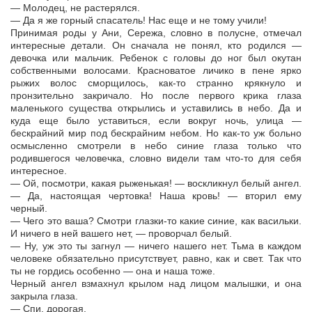
— Молодец, не растерялся.
— Да я же горный спасатель! Нас еще и не тому учили!
Принимая роды у Ани, Сережа, словно в полусне, отмечал
интересные детали. Он сначала не понял, кто родился —
девочка или мальчик. Ребенок с головы до ног был окутан
собственными волосами. Красноватое личико в пене ярко
рыжих волос сморщилось, как-то странно крякнуло и
пронзительно закричало. Но после первого крика глаза
маленького существа открылись и уставились в небо. Да и
куда еще было уставиться, если вокруг ночь, улица —
бескрайний мир под бескрайним небом. Но как-то уж больно
осмысленно смотрели в небо синие глаза только что
родившегося человечка, словно видели там что-то для себя
интересное.
— Ой, посмотри, какая рыженькая! — воскликнул белый ангел.
— Да, настоящая чертовка! Наша кровь! — вторил ему
черный.
— Чего это ваша? Смотри глазки-то какие синие, как васильки.
И ничего в ней вашего нет, — проворчал белый.
— Ну, уж это ты загнул — ничего нашего нет. Тьма в каждом
человеке обязательно присутствует, равно, как и свет. Так что
ты не гордись особенно — она и наша тоже.
Черный ангел взмахнул крылом над лицом малышки, и она
закрыла глаза.
— Спи, дорогая.