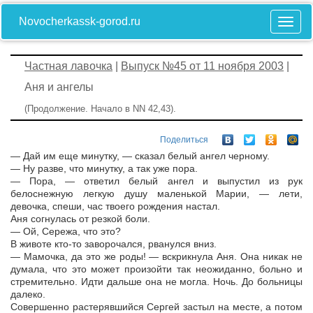
Novocherkassk-gorod.ru
Частная лавочка
|
Выпуск №45 от 11 ноября 2003
|
Аня и ангелы
(Продолжение. Начало в NN 42,43).
Поделиться
— Дай им еще минутку, — сказал белый ангел черному.
— Ну разве, что минутку, а так уже пора.
— Пора, — ответил белый ангел и выпустил из рук
белоснежную легкую душу маленькой Марии, — лети,
девочка, спеши, час твоего рождения настал.
Аня согнулась от резкой боли.
— Ой, Сережа, что это?
В животе кто-то заворочался, рванулся вниз.
— Мамочка, да это же роды! — вскрикнула Аня. Она никак не
думала, что это может произойти так неожиданно, больно и
стремительно. Идти дальше она не могла. Ночь. До больницы
далеко.
Совершенно растерявшийся Сергей застыл на месте, а потом