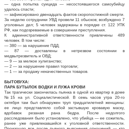
— одна попытка суицида — несостоявшегося самоубийцу
удалось спасти;
— зафиксировано двенадцать фактов скоропостижной смерти.
За неделю сотрудники УВД провели 11 обысков; возбуждено 7
уголовных дел; 5 человек задержаны в порядке ст. 122 УПК
РФ, как подозреваемые в совершении преступления.
К административной ответственности привлечены 489
человек. В том числе:
— 380 — за нарушение ПДД;
— 87 — доставлены в нетрезвом состоянии в
медвытрезвитель и ОВД;
— 9 — за мелкое хулиганство;
— 2 — за нарушение правил торговли;
— 1 — за продажу некачественных товаров.
БЫТОВУХА:
ПАРА БУТЫЛОК ВОДКИ И ЛУЖА КРОВИ
Так трагически закончилась пьянка в одной из квартир в доме
№15 на ул. Социалистической. В семь часов утра 20-го
октября там был обнаружен труп тридцатилетней женщины:
ее лицо представляло собой застывшую кровавую маску,
вдобавок резаная рана бедра. После недолгого
расследования было установлено, что убийца — ее сожитель,
ранее уже привлекавшийся к уголовной ответственности.
Произошло все после пьяного выяснения отношений — кто