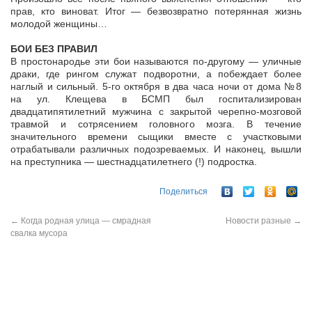
прав, кто виноват. Итог — безвозвратно потерянная жизнь
молодой женщины…
БОИ БЕЗ ПРАВИЛ
В простонародье эти бои называются по-другому — уличные
драки, где рингом служат подворотни, а побеждает более
наглый и сильный. 5-го октября в два часа ночи от дома №8
на ул. Клещева в БСМП был госпитализирован
двадцатипятилетний мужчина с закрытой черепно-мозговой
травмой и сотрясением головного мозга. В течение
значительного времени сыщики вместе с участковыми
отрабатывали различных подозреваемых. И наконец, вышли
на преступника — шестнадцатилетнего (!) подростка.
Поделиться
←
Когда родная улица — смрадная
Новости разные
→
свалка мусора