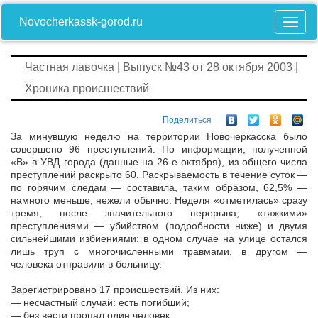
Novocherkassk-gorod.ru
Частная лавочка
|
Выпуск №43 от 28 октября 2003
|
Хроника происшествий
Поделиться
За минувшую неделю на территории Новочеркасска было
совершено 96 преступлений. По информации, полученной
«В» в УВД города (данные на 26-е октября), из общего числа
преступлений раскрыто 60. Раскрываемость в течение суток —
по горячим следам — составила, таким образом, 62,5% —
намного меньше, нежели обычно. Неделя «отметилась» сразу
тремя, после значительного перерыва, «тяжкими»
преступлениями — убийством (подробности ниже) и двумя
сильнейшими избиениями: в одном случае на улице остался
лишь труп с многочисленными травмами, в другом —
человека отправили в больницу.
Зарегистрировано 17 происшествий. Из них:
— несчастный случай: есть погибший;
— без вести пропал один человек;