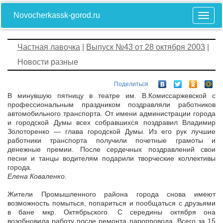
Novocherkassk-gorod.ru
Частная лавочка
|
Выпуск №43 от 28 октября 2003
|
Новости разные
Поделиться
В минувшую пятницу в театре им. В.Комиссаржевской с
профессиональным праздником поздравляли работников
автомобильного транспорта. От имени администрации города
и городской Думы всех собравшихся поздравил Владимир
Золоторенко — глава городской Думы. Из его рук лучшие
работники транспорта получили почетные грамоты и
денежные премии. После сердечных поздравлений свои
песни и танцы водителям подарили творческие коллективы
города.
Елена Коваленко.
Жители Промышленного района города снова имеют
возможность помыться, попариться и пообщаться с друзьями
в бане мкр. Октябрьского. С середины октября она
возобновила работу после ремонта паропровода. Всего за 15