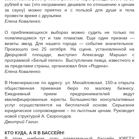
рублей в час (что несравнимо дешевле по отношению к ценам
за сауну) можно приятно и с пользой для души и тела
провести время с друзьями.
Елена Коваленко.
О приближающихся выборах можно судить не только по
появляющимся тут и там плакатам. Еще один признак —
визиты звезд. Для нашего города — событие значительное.
Произошло оно 25 октября. На сцене, установленной на
Дворцовой площади, выступил Александр Маршал с
программой «Белый пепел». Выступление певца, известного и
за пределами страны, организовал блок «Родина».
Елена Коваленко.
В Новочеркасске по адресу: ул. Михайловская, 150-а открыта
общественная приемная бюро по малому бизнесу.
Ежедневный прием предпринимателей ведут
квалифицированные юристы. Большинство консультативных
услуг осуществляется на бесплатной основе. Серьезное
юридическое сопровождение – по льготным ценам. Руководит
новой структурой А. Скороходов.
Дмитрий Гагин.
КТО КУДА, А Я В БАССЕЙН!
В этом учебном году плавательный бассейн ЮРГТУ