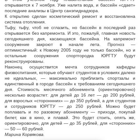
открывается к 7 ноября. Уже налита вода, и бассейн «сдает»
последние анализы в Центр санэпиднадзора.
К открытию сделан косметический ремонт и восстановлена
система отопления.
Тьфу, тьфу, чтоб не сглазить, но бассейн в последний раз
открывается без капремонта. И это, пожалуй, главная новость
сегодняшнего дня, касающаяся бассейна. На капремонт
сооружение закроют в начале лета. Прогноз —
оптимистичный: к Новому 2005 году не только бассейн, но и
остальные сооружения спортгородка ЮРГТУ будут
реконструированы.
Наконец осуществится мечта сотрудников кафедры
физвоспитания, которые обучают студентов в условиях далеко
не идеальных, — максимально приблизить спортзалы и
единственный в городе бассейн к требованиям сегодняшнего
дня. Стоимость месячного абонемента (ориентировочно)
несколько возрастет: для детей до 16 лет — до 200 рублей,
для взрослых «стороннних» — до 350 рублей, а для студентов
и сотрудников ЮРГТУ — до 250 рублей. Можно будет
поплавать и по разовому абонементу — приходи, покупай
билет, как в кино, и плавай. Это будет стоить, опять же,
ориентировочно, для детей — до 35 рублей, для «сторонних»
— 50 — 60 рублей.
Марина Корвякова.