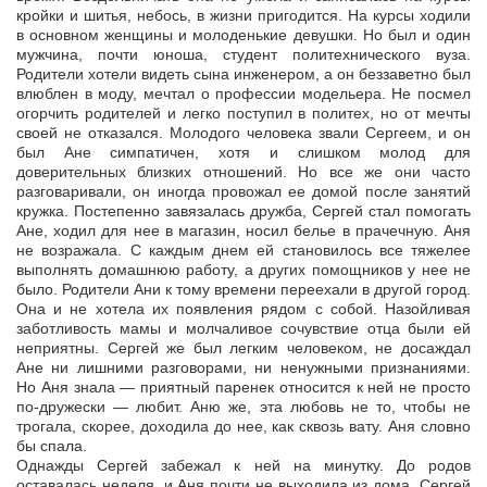
кройки и шитья, небось, в жизни пригодится. На курсы ходили
в основном женщины и молоденькие девушки. Но был и один
мужчина, почти юноша, студент политехнического вуза.
Родители хотели видеть сына инженером, а он беззаветно был
влюблен в моду, мечтал о профессии модельера. Не посмел
огорчить родителей и легко поступил в политех, но от мечты
своей не отказался. Молодого человека звали Сергеем, и он
был Ане симпатичен, хотя и слишком молод для
доверительных близких отношений. Но все же они часто
разговаривали, он иногда провожал ее домой после занятий
кружка. Постепенно завязалась дружба, Сергей стал помогать
Ане, ходил для нее в магазин, носил белье в прачечную. Аня
не возражала. С каждым днем ей становилось все тяжелее
выполнять домашнюю работу, а других помощников у нее не
было. Родители Ани к тому времени переехали в другой город.
Она и не хотела их появления рядом с собой. Назойливая
заботливость мамы и молчаливое сочувствие отца были ей
неприятны. Сергей же был легким человеком, не досаждал
Ане ни лишними разговорами, ни ненужными признаниями.
Но Аня знала — приятный паренек относится к ней не просто
по-дружески — любит. Аню же, эта любовь не то, чтобы не
трогала, скорее, доходила до нее, как сквозь вату. Аня словно
бы спала.
Однажды Сергей забежал к ней на минутку. До родов
оставалась неделя, и Аня почти не выходила из дома. Сергей