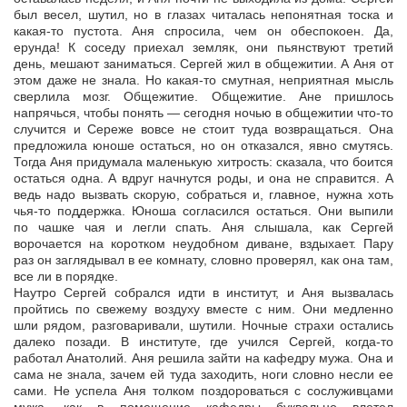
был весел, шутил, но в глазах читалась непонятная тоска и
какая-то пустота. Аня спросила, чем он обеспокоен. Да,
ерунда! К соседу приехал земляк, они пьянствуют третий
день, мешают заниматься. Сергей жил в общежитии. А Аня от
этом даже не знала. Но какая-то смутная, неприятная мысль
сверлила мозг. Общежитие. Общежитие. Ане пришлось
напрячься, чтобы понять — сегодня ночью в общежитии что-то
случится и Сереже вовсе не стоит туда возвращаться. Она
предложила юноше остаться, но он отказался, явно смутясь.
Тогда Аня придумала маленькую хитрость: сказала, что боится
остаться одна. А вдруг начнутся роды, и она не справится. А
ведь надо вызвать скорую, собраться и, главное, нужна хоть
чья-то поддержка. Юноша согласился остаться. Они выпили
по чашке чая и легли спать. Аня слышала, как Сергей
ворочается на коротком неудобном диване, вздыхает. Пару
раз он заглядывал в ее комнату, словно проверял, как она там,
все ли в порядке.
Наутро Сергей собрался идти в институт, и Аня вызвалась
пройтись по свежему воздуху вместе с ним. Они медленно
шли рядом, разговаривали, шутили. Ночные страхи остались
далеко позади. В институте, где учился Сергей, когда-то
работал Анатолий. Аня решила зайти на кафедру мужа. Она и
сама не знала, зачем ей туда заходить, ноги словно несли ее
сами. Не успела Аня толком поздороваться с сослуживцами