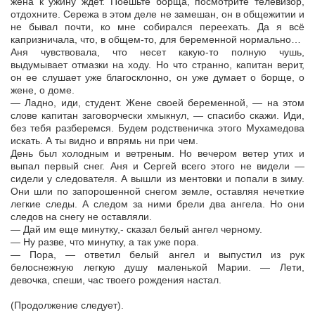
жена к ужину ждет. Поешьте борща, посмотрите телевизор,
отдохните. Сережа в этом деле не замешан, он в общежитии и
не бывал почти, ко мне собирался переехать. Да я всё
капризничала, что, в общем-то, для беременной нормально…
Аня чувствовала, что несет какую-то полную чушь,
выдумывает отмазки на ходу. Но что странно, капитан верит,
он ее слушает уже благосклонно, он уже думает о борще, о
жене, о доме.
— Ладно, иди, студент. Жене своей беременной, — на этом
слове капитан заговорчески хмыкнул, — спасибо скажи. Иди,
без тебя разберемся. Будем родственичка этого Мухамедова
искать. А ты видно и впрямь ни при чем.
День был холодным и ветреным. Но вечером ветер утих и
выпал первый снег. Аня и Сергей всего этого не видели —
сидели у следователя. А вышли из ментовки и попали в зиму.
Они шли по запорошенной снегом земле, оставляя нечеткие
легкие следы. А следом за ними брели два ангела. Но они
следов на снегу не оставляли.
— Дай им еще минутку,- сказал белый ангел черному.
— Ну разве, что минутку, а так уже пора.
— Пора, — ответил белый ангел и выпустил из рук
белоснежную легкую душу маленькой Марии. — Лети,
девочка, спеши, час твоего рождения настал.
(Продолжение следует).