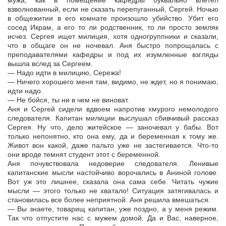
мужа, как в помещение кафедры буквально влетел
взволнованный, если не сказать перепуганный, Сергей. Ночью
в общежитии в его комнате произошло убийство. Убит его
сосед Икрам, а его то ли родственник, то ли просто земляк
исчез. Сергея ищет милиция, хотя одногруппники и сказали,
что в общаге он не ночевал. Аня быстро попрощалась с
преподавателями кафедры и под их изумленные взгляды
вышла вслед за Сергеем.
— Надо идти в милицию, Сережа!
— Ничего хорошего меня там, видимо, не ждет, но я понимаю,
идти надо.
— Не бойся, ты ни в чем не виноват.
Аня и Сергей сидели вдвоем напротив хмурого немолодого
следователя. Капитан милиции выслушал сбивчивый рассказ
Сергея. Ну что, дело житейское — заночевал у бабы. Вот
только непонятно, кто она ему, да и беременная к тому же.
Живот вон какой, даже пальто уже не застегивается. Что-то
они вроде темнят студент этот с беременной.
Аня почувствовала недоверие следователя. Ленивые
капитанские мысли настойчиво ворочались в Аниной голове.
Вот уж это лишнее, сказала она сама себе. Читать чужие
мысли — этого только не хватало! Ситуация затягивалась и
становилась все более неприятной. Аня решила вмешаться.
— Вы знаете, товарищ капитан, уже поздно, а у меня режим.
Так что отпустите нас с мужем домой. Да и Вас, наверное,