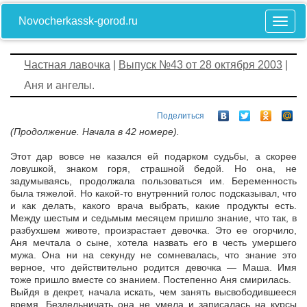
Novocherkassk-gorod.ru
Частная лавочка
|
Выпуск №43 от 28 октября 2003
|
Аня и ангелы.
Поделиться
(Продолжение. Начала в 42 номере).
Этот дар вовсе не казался ей подарком судьбы, а скорее
ловушкой, знаком горя, страшной бедой. Но она, не
задумываясь, продолжала пользоваться им. Беременность
была тяжелой. Но какой-то внутренний голос подсказывал, что
и как делать, какого врача выбрать, какие продукты есть.
Между шестым и седьмым месяцем пришло знание, что так, в
разбухшем животе, произрастает девочка. Это ее огорчило,
Аня мечтала о сыне, хотела назвать его в честь умершего
мужа. Она ни на секунду не сомневалась, что знание это
верное, что действительно родится девочка — Маша. Имя
тоже пришло вместе со знанием. Постепенно Аня смирилась.
Выйдя в декрет, начала искать, чем занять высвободившееся
время. Бездельничать она не умела и записалась на курсы