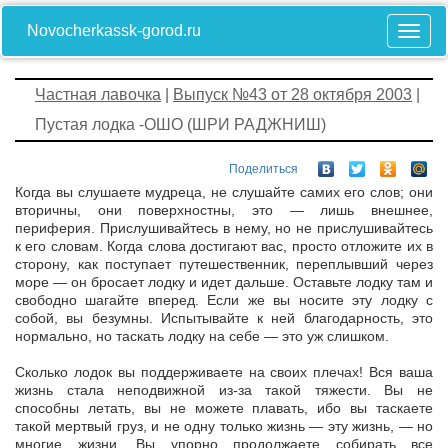
Novocherkassk-gorod.ru
Частная лавочка
|
Выпуск №43 от 28 октября 2003
|
Пустая лодка -ОШО (ШРИ РАДЖНИШ)
Поделиться
Когда вы слушаете мудреца, не слушайте самих его слов; они
вторичны, они поверхностны, это — лишь внешнее,
периферия. Прислушивайтесь в нему, но не прислушивайтесь
к его словам. Когда слова достигают вас, просто отложите их в
сторону, как поступает путешественник, переплывший через
море — он бросает лодку и идет дальше. Оставьте лодку там и
свободно шагайте вперед. Если же вы носите эту лодку с
собой, вы безумны. Испытывайте к ней благодарность, это
нормально, но таскать лодку на себе — это уж слишком.
Сколько лодок вы поддерживаете на своих плечах! Вся ваша
жизнь стала неподвижной из-за такой тяжести. Вы не
способны летать, вы не можете плавать, ибо вы таскаете
такой мертвый груз, и не одну только жизнь — эту жизнь, — но
многие жизни. Вы упорно продолжаете собирать все