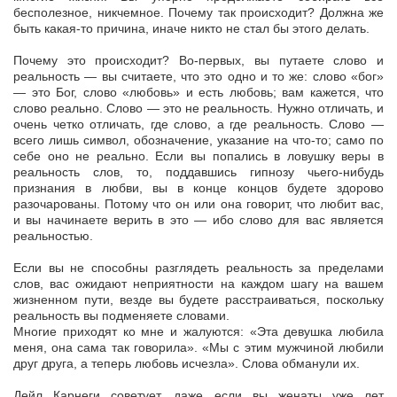
бесполезное, никчемное. Почему так происходит? Должна же
быть какая-то причина, иначе никто не стал бы этого делать.
Почему это происходит? Во-первых, вы путаете слово и
реальность — вы считаете, что это одно и то же: слово «бог»
— это Бог, слово «любовь» и есть любовь; вам кажется, что
слово реально. Слово — это не реальность. Нужно отличать, и
очень четко отличать, где слово, а где реальность. Слово —
всего лишь символ, обозначение, указание на что-то; само по
себе оно не реально. Если вы попались в ловушку веры в
реальность слов, то, поддавшись гипнозу чьего-нибудь
признания в любви, вы в конце концов будете здорово
разочарованы. Потому что он или она говорит, что любит вас,
и вы начинаете верить в это — ибо слово для вас является
реальностью.
Если вы не способны разглядеть реальность за пределами
слов, вас ожидают неприятности на каждом шагу на вашем
жизненном пути, везде вы будете расстраиваться, поскольку
реальность вы подменяете словами.
Многие приходят ко мне и жалуются: «Эта девушка любила
меня, она сама так говорила». «Мы с этим мужчиной любили
друг друга, а теперь любовь исчезла». Слова обманули их.
Дейл Карнеги советует, даже если вы женаты уже лет