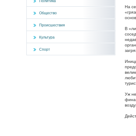
Политика
На се
«гряз
Общество
основ
Происшествия
В «ли
сосед
Культура
недав
орган
Спорт
загря
Иници
предс
велик
любит
турис
Уж не
финан
возду
Дейст