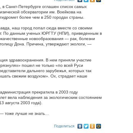
 в Санкт-Петербурге оглашен список самых
физической обсерватории им. Воейкова на
гидромет более чем в 250 городах страны.
равда, наш город попал сюда вместе со своими
ет. По данным ученых ЮРГТУ (НПИ), приведенным в
окачественные новообразования — рак, болезни
столицу Дона. Причина, утверждают экологи, —
ция здравоохранения. В нем приняли участие
грязнулях» пошел не только «по всей Руси
редставители дальнего зарубежья, которых так
ышать свежим воздухом». Ох, страдает наше
 администрация прекратила в 2003 году
лет вела наблюдения за экологическим состоянием
3 августа 2003 года).
м — тоже лучше не знать…
Поделиться