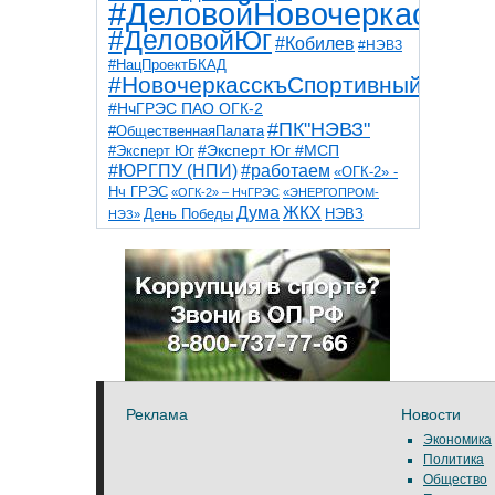
#ДеловойНовочеркасск
#ДеловойЮг
#Кобилев
#НЭВЗ
#НацПроектБКАД
#НовочеркасскъСпортивный
#НчГРЭС ПАО ОГК-2
#ПК"НЭВЗ"
#ОбщественнаяПалата
#Эксперт Юг
#Эксперт Юг #МСП
#ЮРГПУ (НПИ)
#работаем
«ОГК-2» -
Нч ГРЭС
«ОГК-2» – НчГРЭС
«ЭНЕРГОПРОМ-
Дума
ЖКХ
НЭВЗ
День Победы
НЭЗ»
ТНТ
НчГРЭС
Победа
Собор
ТПП
благоустройство
ветераны
выборы
дети
дороги
казаки
коррупция
космос
парк
общественная палата
пожар
роща
спорт
художники
театр
транспорт
Реклама
Новости
Экономика
Политика
Общество