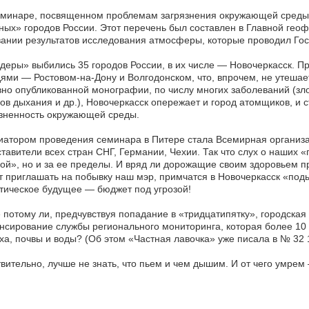
минаре, посвященном проблемам загрязнения окружающей среды,
ных» городов России. Этот перечень был составлен в Главной гео
ании результатов исследования атмосферы, которые проводил Гос
деры» выбились 35 городов России, в их числе — Новочеркасск. П
ями — Ростовом-на-Дону и Волгодонском, что, впрочем, не утеша
но опубликованной монографии, по числу многих заболеваний (зл
ов дыхания и др.), Новочеркасск опережает и город атомщиков, и 
зненность окружающей среды.
атором проведения семинара в Питере стала Всемирная организа
тавители всех стран СНГ, Германии, Чехии. Так что слух о наших «
ой», но и за ее пределы. И вряд ли дорожащие своим здоровьем п
 приглашать на побывку наш мэр, примчатся в Новочеркасск «под
тическое будущее — бюджет под угрозой!
 потому ли, предчувствуя попадание в «тридцатипятку», городская
сирование службы регионального мониторинга, которая более 10 
ха, почвы и воды? (Об этом «Частная лавочка» уже писала в № 32 1
вительно, лучше не знать, что пьем и чем дышим. И от чего умре