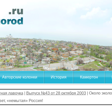
Авторские колонки
История
Камертон
тная лавочка
|
Выпуск №43 от 28 октября 2003
| Около эколо
ет, «немытая» Россия!