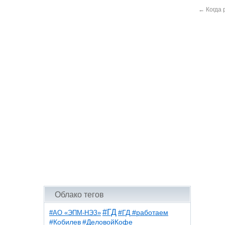
←
Когда 
Облако тегов
#ГД
#АО «ЭПМ-НЭЗ»
#ГД #работаем
#ДеловойКофе
#Кобилев