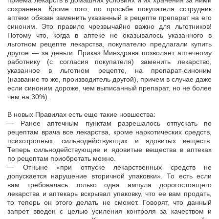
приема лекарств в домашних условиях и их хранения за ними
сохранена. Кроме того, по просьбе покупателя сотрудник
аптеки обязан заменить указанный в рецепте препарат на его
синоним. Это правило чрезвычайно важно для льготников!
Потому что, когда в аптеке не оказывалось указанного в
льготном рецепте лекарства, покупателю предлагали купить
другое — за деньги. Приказ Минздрава позволяет аптечному
работнику (с согласия покупателя) заменить лекарство,
указанное в льготном рецепте, на препарат-синоним
(название то же, производитель другой), причем в случае даже
если синоним дороже, чем выписанный препарат, но не более
чем на 30%).
В новых Правилах есть еще такие новшества:
— Ранее аптечным пунктам разрешалось отпускать по
рецептам врача все лекарства, кроме наркотических средств,
психотропных, сильнодействующих и ядовитых веществ.
Теперь сильнодействующие и ядовитые вещества в аптеках
по рецептам приобретать можно.
— Отныне «при отпуске лекарственных средств не
допускается нарушение вторичной упаковки». То есть если
вам требовалась только одна ампула дорогостоящего
лекарства и аптекарь вскрывал упаковку, что ее вам продать,
то теперь он этого делать не сможет. Говорят, что данный
запрет введен с целью усиления контроля за качеством и