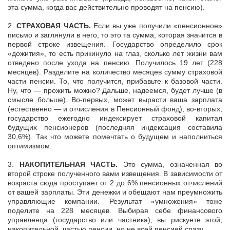
эта сумма, когда вас действительно проводят на пенсию).
2.
СТРАХОВАЯ ЧАСТЬ.
Если вы уже получили «пенсионное»
письмо и заглянули в него, то это та сумма, которая значится в
первой строке извещения. Государство определило срок
«дожития», то есть прикинуло на глаз, сколько лет жизни вам
отведено после ухода на пенсию. Получилось 19 лет (228
месяцев). Разделите на количество месяцев сумму страховой
части пенсии. То, что получится, прибавьте к базовой части.
Ну, что — прожить можно? Дальше, надеемся, будет лучше (в
смысле больше). Во-первых, может вырасти ваша зарплата
(естественно — и отчисления в Пенсионный фонд), во-вторых,
государство ежегодно индексирует страховой капитал
будущих пенсионеров (последняя индексация составила
30,6%). Так что можете помечтать о будущем и наполниться
оптимизмом.
3.
НАКОПИТЕЛЬНАЯ ЧАСТЬ.
Это сумма, означенная во
второй строке полученного вами извещения. В зависимости от
возраста сюда проступает от 2 до 6% пенсионных отчислений
от вашей зарплаты. Эти денежки и обещают нам преумножить
управляющие компании. Результат «умножения» тоже
поделите на 228 месяцев. Выбирая себе финансового
управленца (государство или частника), вы рискуете этой,
накопительной, частью пенсии, но не всей пенсией сразу.