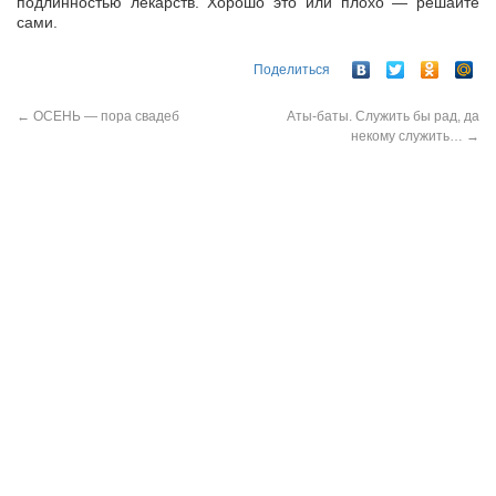
подлинностью лекарств. Хорошо это или плохо — решайте
сами.
Поделиться
←
ОСЕНЬ — пора свадеб
Аты-баты. Служить бы рад, да
некому служить…
→