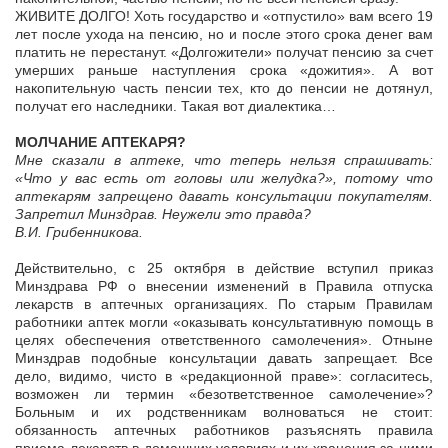
ЖИВИТЕ ДОЛГО! Хоть государство и «отпустило» вам всего 19
лет после ухода на пенсию, но и после этого срока денег вам
платить не перестанут. «Долгожители» получат пенсию за счет
умерших раньше наступления срока «дожития». А вот
накопительную часть пенсии тех, кто до пенсии не дотянул,
получат его наследники. Такая вот диалектика…
МОЛЧАНИЕ АПТЕКАРЯ?
Мне сказали в аптеке, что теперь нельзя спрашивать:
«Что у вас есть от головы или желудка?», потому что
аптекарям запрещено давать консультации покупателям.
Запретил Минздрав. Неужели это правда?
В.И. Грибенникова.
Действительно, с 25 октября в действие вступил приказ
Минздрава РФ о внесении изменений в Правила отпуска
лекарств в аптечных организациях. По старым Правилам
работники аптек могли «оказывать консультативную помощь в
целях обеспечения ответственного самолечения». Отныне
Минздрав подобные консультации давать запрещает. Все
дело, видимо, чисто в «редакционной праве»: согласитесь,
возможен ли термин «безответственное самолечение»?
Больным и их родственникам волноваться не стоит:
обязанность аптечных работников разъяснять правила