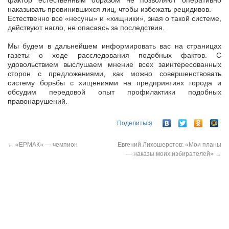
фактор естественным образом не позволяют оперативно
наказывать провинившихся лиц, чтобы избежать рецидивов.
Естественно все «несуны» и «хищники», зная о такой системе,
действуют нагло, не опасаясь за последствия.
Мы будем в дальнейшем информировать вас на страницах
газеты о ходе расследования подобных фактов. С
удовольствием выслушаем мнение всех заинтересованных
сторон с предложениями, как можно совершенствовать
систему борьбы с хищениями на предприятиях города и
обсудим передовой опыт профилактики подобных
правонарушений.
Поделиться
←
«ЕРМАК» — чемпион
Евгений Лихошерстов: «Мои планы
— наказы моих избирателей»
→