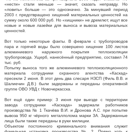
«нести» стали меньше — значит, сказать неправду. Но
«ловить» больше — это однозначно. За минувший период
2003 г. предотвращено хищений материальных ценностей на
сумму около 600 000 руб. Но «хищники» не дремлют, ищут все
новые и новые лазейки для выноса и вывоза материальных
ценностей.
Вот только некоторые факты. В феврале с трубопроводов
пара и горячей воды было совершено хищение 100 листов
алюминиевого наружного покрытия теплоизоляции
трубопровода. Ущерб, нанесённый предприятию, составил 74
тыс. руб.
Попытку выноса того же алюминиевого теплоизоляционного
материала сотрудники охранного агентства «Каскад»
пресекли 2 июня. В этот день два слесаря НЗСП (Филь В.В. и
Шалиечин Д.В.) были задержаны и переданы оперативной
группе ОВО УВД г. Новочеркасска.
Вот ещё один пример: 3 июня при выезде с территории
завода сотрудники «Каскада» задержали работников
производства № 1 Ткачёва В.И. и Дронова А.С. при попытке
вывоза 950 кг чёрного металлолома марки 3А. Задержанные
лица были также переданы в руки милиции.
Объектом постоянного криминального внимания служит
факельная установка производства № 2. Прямо хоть к