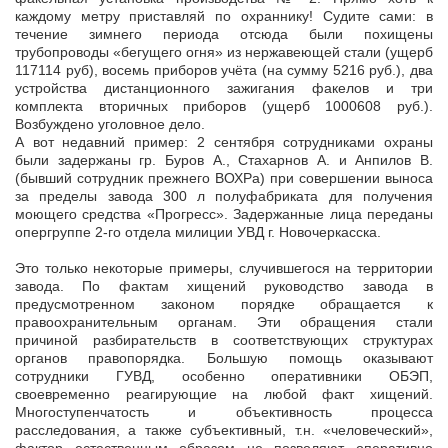
каждому метру приставляй по охраннику! Судите сами: в
течение зимнего периода отсюда были похищены
трубопроводы «бегущего огня» из нержавеющей стали (ущерб
117114 руб), восемь приборов учёта (на сумму 5216 руб.), два
устройства дистанционного зажигания факелов и три
комплекта вторичных приборов (ущерб 1000608 руб.).
Возбуждено уголовное дело.
А вот недавний пример: 2 сентября сотрудниками охраны
были задержаны гр. Буров А., Стахарнов А. и Анпилов В.
(бывший сотрудник прежнего ВОХРа) при совершении выноса
за пределы завода 300 л полуфабриката для получения
моющего средства «Прогресс». Задержанные лица переданы
опергруппе 2-го отдела милиции УВД г. Новочеркасска.
Это только некоторые примеры, случившегося на территории
завода. По фактам хищений руководство завода в
предусмотренном законом порядке обращается к
правоохранительным органам. Эти обращения стали
причиной разбирательств в соответствующих структурах
органов правопорядка. Большую помощь оказывают
сотрудники ГУВД, особенно оперативники ОБЭП,
своевременно реагирующие на любой факт хищений.
Многоступенчатость и объективность процесса
расследования, а также субъективный, т.н. «человеческий»,