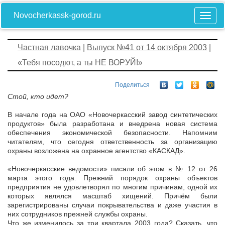
Novocherkassk-gorod.ru
Частная лавочка
|
Выпуск №41 от 14 октября 2003
|
«Тебя посодют, а ты НЕ ВОРУЙ!»
Поделиться
Стой, кто идет?
В начале года на ОАО «Новочеркасский завод синтетических
продуктов» была разработана и внедрена новая система
обеспечения экономической безопасности. Напомним
читателям, что сегодня ответственность за организацию
охраны возложена на охранное агентство «КАСКАД».
«Новочеркасские ведомости» писали об этом в № 12 от 26
марта этого года. Прежний порядок охраны объектов
предприятия не удовлетворял по многим причинам, одной их
которых являлся масштаб хищений. Причём были
зарегистрированы случаи покрывательства и даже участия в
них сотрудников прежней службы охраны.
Что же изменилось за три квартала 2003 года? Сказать, что