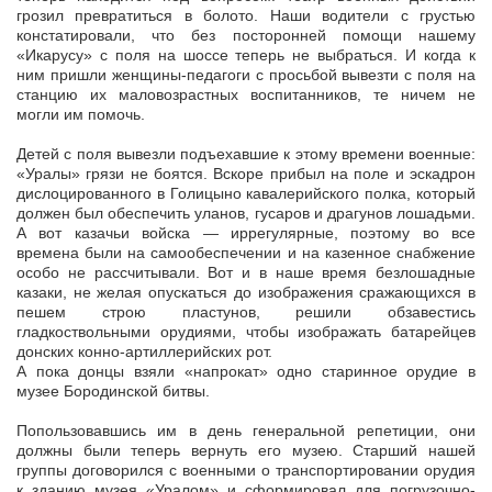
грозил превратиться в болото. Наши водители с грустью
констатировали, что без посторонней помощи нашему
«Икарусу» с поля на шоссе теперь не выбраться. И когда к
ним пришли женщины-педагоги с просьбой вывезти с поля на
станцию их маловозрастных воспитанников, те ничем не
могли им помочь.
Детей с поля вывезли подъехавшие к этому времени военные:
«Уралы» грязи не боятся. Вскоре прибыл на поле и эскадрон
дислоцированного в Голицыно кавалерийского полка, который
должен был обеспечить уланов, гусаров и драгунов лошадьми.
А вот казачьи войска — иррегулярные, поэтому во все
времена были на самообеспечении и на казенное снабжение
особо не рассчитывали. Вот и в наше время безлошадные
казаки, не желая опускаться до изображения сражающихся в
пешем строю пластунов, решили обзавестись
гладкоствольными орудиями, чтобы изображать батарейцев
донских конно-артиллерийских рот.
А пока донцы взяли «напрокат» одно старинное орудие в
музее Бородинской битвы.
Попользовавшись им в день генеральной репетиции, они
должны были теперь вернуть его музею. Старший нашей
группы договорился с военными о транспортировании орудия
к зданию музея «Уралом» и сформировал для погрузочно-