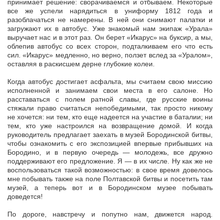
принимает решение: сворачиваемся и отбываем. Некоторые
все же успели нарядиться в униформу 1812 года и
разоблачаться не намерены. В ней они снимают палатки и
загружают их в автобус. Уже знакомый нам экипаж «Урала»
выручает нас и в этот раз. Он берет «Икарус» на буксир, а мы,
облепив автобус со всех сторон, подталкиваем его что есть
сил. «Икарус» медленно, но верно, ползет вслед за «Уралом»,
оставляя в раскисшем дерне глубокие колеи.
Когда автобус достигает асфальта, мы считаем свою миссию
исполненной и занимаем свои места в его салоне. Но
расставаться с полем ратной славы, где русские воины
стяжали право считаться непобедимыми, так просто никому
не хочется: ни тем, кто еще надеется на участие в баталии; ни
тем, кто уже настроился на возвращение домой. И когда
руководитель предлагает заехать в музей Бородинской битвы,
чтобы ознакомить с его экспозицией впервые прибывших на
Бородино, и в первую очередь — молодежь, все дружно
поддерживают его предложение. Я — в их числе. Ну как же не
воспользоваться такой возможностью: в свое время довелось
мне побывать также на поле Полтавской битвы и посетить там
музей, а теперь вот и в Бородинском музее побывать
доведется!
По дороге, навстречу и попутно нам, движется народ.