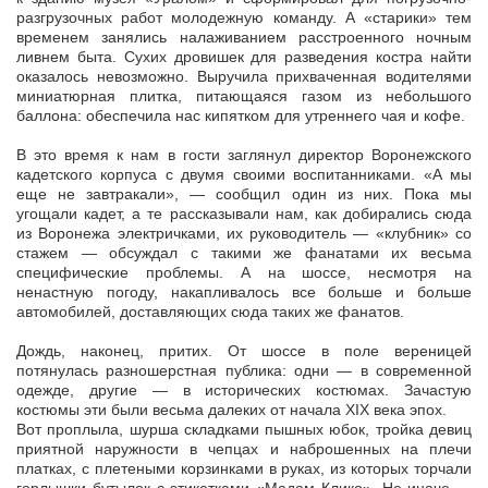
разгрузочных работ молодежную команду. А «старики» тем
временем занялись налаживанием расстроенного ночным
ливнем быта. Сухих дровишек для разведения костра найти
оказалось невозможно. Выручила прихваченная водителями
миниатюрная плитка, питающаяся газом из небольшого
баллона: обеспечила нас кипятком для утреннего чая и кофе.
В это время к нам в гости заглянул директор Воронежского
кадетского корпуса с двумя своими воспитанниками. «А мы
еще не завтракали», — сообщил один из них. Пока мы
угощали кадет, а те рассказывали нам, как добирались сюда
из Воронежа электричками, их руководитель — «клубник» со
стажем — обсуждал с такими же фанатами их весьма
специфические проблемы. А на шоссе, несмотря на
ненастную погоду, накапливалось все больше и больше
автомобилей, доставляющих сюда таких же фанатов.
Дождь, наконец, притих. От шоссе в поле вереницей
потянулась разношерстная публика: одни — в современной
одежде, другие — в исторических костюмах. Зачастую
костюмы эти были весьма далеких от начала XIX века эпох.
Вот проплыла, шурша складками пышных юбок, тройка девиц
приятной наружности в чепцах и наброшенных на плечи
платках, с плетеными корзинками в руках, из которых торчали