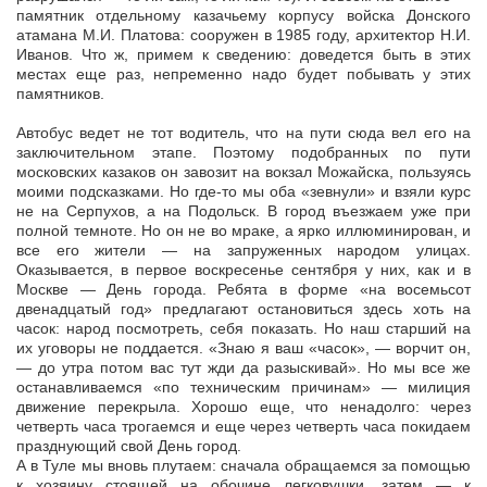
памятник отдельному казачьему корпусу войска Донского
атамана М.И. Платова: сооружен в 1985 году, архитектор Н.И.
Иванов. Что ж, примем к сведению: доведется быть в этих
местах еще раз, непременно надо будет побывать у этих
памятников.
Автобус ведет не тот водитель, что на пути сюда вел его на
заключительном этапе. Поэтому подобранных по пути
московских казаков он завозит на вокзал Можайска, пользуясь
моими подсказками. Но где-то мы оба «зевнули» и взяли курс
не на Серпухов, а на Подольск. В город въезжаем уже при
полной темноте. Но он не во мраке, а ярко иллюминирован, и
все его жители — на запруженных народом улицах.
Оказывается, в первое воскресенье сентября у них, как и в
Москве — День города. Ребята в форме «на восемьсот
двенадцатый год» предлагают остановиться здесь хоть на
часок: народ посмотреть, себя показать. Но наш старший на
их уговоры не поддается. «Знаю я ваш «часок», — ворчит он,
— до утра потом вас тут жди да разыскивай». Но мы все же
останавливаемся «по техническим причинам» — милиция
движение перекрыла. Хорошо еще, что ненадолго: через
четверть часа трогаемся и еще через четверть часа покидаем
празднующий свой День город.
А в Туле мы вновь плутаем: сначала обращаемся за помощью
к хозяину стоящей на обочине легковушки, затем — к