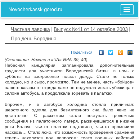
Novocherkassk-gorod.ru
Частная лавочка
|
Выпуск №41 от 14 октября 2003
|
Про день Бородина
Поделиться
(Окончание. Начало в «ЧЛ» №№ 39, 40).
Небесная канцелярия запланировала дополнительные
трудности для участников Бородинской битвы: в ночь с
субботы на воскресенье пошел дождь. Стало не только
холодно, но и сыро, промозгло. Тем не менее, часть «бойцов»
нашего казачьего отряда даже не подумала искать убежища в
салоне автобуса, а продолжала зоревать в палатках.
Впрочем, и в автобусе холодина стояла приличная:
шерстяного одеяла для безмятежного сна было явно не
достаточно. С рассветом стали поступать тревожные
сообщения из палаточного лагеря, раскинувшегося в низине
реки Колочь: чьи-то палатки подтопило, чьи-то промочило
насквозь… Стало ясно, что возможность проведения сражения
теперь находится под вопросом: театр военных действий