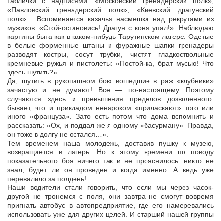
таблички с надписями: «Московский гренадерский полк»,
«Павловский гренадерский полк», «Киевский драгунский
полк»… Вспоминается казачья насмешка над рекрутами из
мужиков: «Стой-остановись! Драгун с коня упал!». Наблюдаю
картины быта как в каком-нибудь Тарутинском лагере. Одетые
в белые форменные штаны и фуражные шапки гренадеры
разводят костры, сосут трубки, чистят гладкоствольные
кремневые ружья и пистолеты: «Постой-ка, брат мусью! Что
здесь шутить?».
Да, шутить в рукопашном бою вошедшие в раж «клубники»
зачастую и не думают! Все — по-настоящему. Поэтому
случаются здесь и превышения пределов дозволенного:
бывает, что и прикладом ненароком «приласкают» того или
иного «француза». Зато есть потом что дома вспомнить и
рассказать: «Ох, и поддал же я одному «басурману»! Правда,
он тоже в долгу не остался…».
Тем временем наша молодежь, доставив пушку к музею,
возвращается в лагерь. Но к этому времени по поводу
показательного боя ничего так и не прояснилось: никто не
знал, будет ли он проведен и когда именно. А ведь уже
перевалило за полдень!
Наши водители стали говорить, что если мы через часок-
другой не тронемся с поля, они завтра не смогут вовремя
пригнать автобус в автопредприятие, где его намеревались
использовать уже для других целей. И старший нашей группы