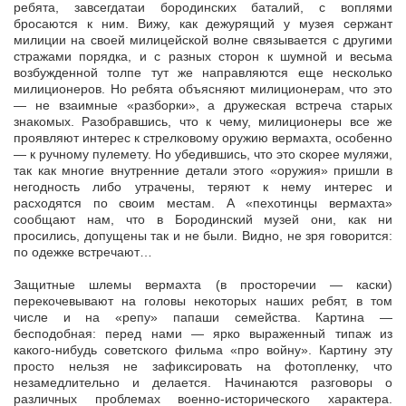
ребята, завсегдатаи бородинских баталий, с воплями
бросаются к ним. Вижу, как дежурящий у музея сержант
милиции на своей милицейской волне связывается с другими
стражами порядка, и с разных сторон к шумной и весьма
возбужденной толпе тут же направляются еще несколько
милиционеров. Но ребята объясняют милиционерам, что это
— не взаимные «разборки», а дружеская встреча старых
знакомых. Разобравшись, что к чему, милиционеры все же
проявляют интерес к стрелковому оружию вермахта, особенно
— к ручному пулемету. Но убедившись, что это скорее муляжи,
так как многие внутренние детали этого «оружия» пришли в
негодность либо утрачены, теряют к нему интерес и
расходятся по своим местам. А «пехотинцы вермахта»
сообщают нам, что в Бородинский музей они, как ни
просились, допущены так и не были. Видно, не зря говорится:
по одежке встречают…
Защитные шлемы вермахта (в просторечии — каски)
перекочевывают на головы некоторых наших ребят, в том
числе и на «репу» папаши семейства. Картина —
бесподобная: перед нами — ярко выраженный типаж из
какого-нибудь советского фильма «про войну». Картину эту
просто нельзя не зафиксировать на фотопленку, что
незамедлительно и делается. Начинаются разговоры о
различных проблемах военно-исторического характера.