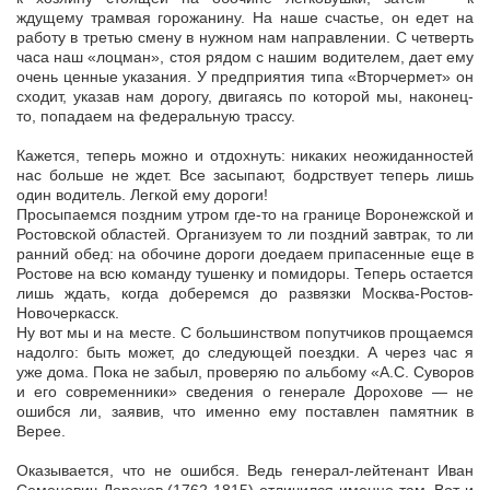
ждущему трамвая горожанину. На наше счастье, он едет на
работу в третью смену в нужном нам направлении. С четверть
часа наш «лоцман», стоя рядом с нашим водителем, дает ему
очень ценные указания. У предприятия типа «Вторчермет» он
сходит, указав нам дорогу, двигаясь по которой мы, наконец-
то, попадаем на федеральную трассу.
Кажется, теперь можно и отдохнуть: никаких неожиданностей
нас больше не ждет. Все засыпают, бодрствует теперь лишь
один водитель. Легкой ему дороги!
Просыпаемся поздним утром где-то на границе Воронежской и
Ростовской областей. Организуем то ли поздний завтрак, то ли
ранний обед: на обочине дороги доедаем припасенные еще в
Ростове на всю команду тушенку и помидоры. Теперь остается
лишь ждать, когда доберемся до развязки Москва-Ростов-
Новочеркасск.
Ну вот мы и на месте. С большинством попутчиков прощаемся
надолго: быть может, до следующей поездки. А через час я
уже дома. Пока не забыл, проверяю по альбому «А.С. Суворов
и его современники» сведения о генерале Дорохове — не
ошибся ли, заявив, что именно ему поставлен памятник в
Верее.
Оказывается, что не ошибся. Ведь генерал-лейтенант Иван