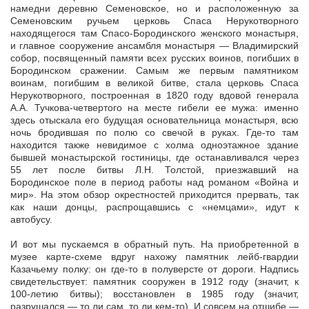
намедни деревню Семеновское, но и расположенную за
Семеновским ручьем церковь Спаса Нерукотворного
находящегося там Спасо-Бородинского женского монастыря,
и главное сооружение ансамбля монастыря — Владимирский
собор, посвященный памяти всех русских воинов, погибших в
Бородинском сражении. Самым же первым памятником
воинам, погибшим в великой битве, стала церковь Спаса
Нерукотворного, построенная в 1820 году вдовой генерала
А.А. Тучкова-четвертого на месте гибели ее мужа: именно
здесь отыскала его будущая основательница монастыря, всю
ночь бродившая по полю со свечой в руках. Где-то там
находится также невидимое с холма одноэтажное здание
бывшей монастырской гостиницы, где останавливался через
55 лет после битвы Л.Н. Толстой, приезжавший на
Бородинское поле в период работы над романом «Война и
мир». На этом обзор окрестностей приходится прервать, так
как наши донцы, распрощавшись с «немцами», идут к
автобусу.
И вот мы пускаемся в обратный путь. На приобретенной в
музее карте-схеме вдруг нахожу памятник лейб-гвардии
Казачьему полку: он где-то в полуверсте от дороги. Надпись
свидетельствует: памятник сооружен в 1912 году (значит, к
100-летию битвы); восстановлен в 1985 году (значит,
разрушался — то ли сам, то ли кем-то). И совсем на отшибе —