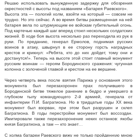
Решаю использовать вынужденную задержку для обозрения
окрестностей с высоты под названием «Батарея Раевского».
Высота эта — пологий холм, взойти на который — совсем не
трудно. Но это сейчас. А во время битвы размещенная на ней
батарея вела по штурмующим ее войскам губительный огонь.
Под картечью каждый шаг вперед стоил нескольких солдатских
жизней. В ходе боя высота несколько раз переходила из рук в
руки. По преданию, генерал Ермолов, поднимая русских
воинов в атаку, швырнул в ее сторону горсть наградных
крестов и крикнул: «Ребята, кто до них дойдет, тому они и
достанутся!». Теперь на высоте этой стоит главный монумент
русским воинам — героям Бородинского сражения: чугунная
колонна с золоченой главкой и крестом на ее вершине.
Через четверть века после взятия Парижа у основания этого
монумента был перезахоронен прах получившего в
Бородинской битве тяжелое ранение в бедро и умершего в
глубоком тылу командующего 2-й армией, генерала от
инфантерии П.И. Багратиона. Но в тридцатые годы XX века
монумент был взорван, при этом был разрушен и склеп
Багратиона. В годы перестройки монумент был воссоздан.
Имитировали также перезахоронение неких останков: якобы
князя Багратиона, а там — кто знает…
С холма батареи Раевского вижу не только пройденную мною