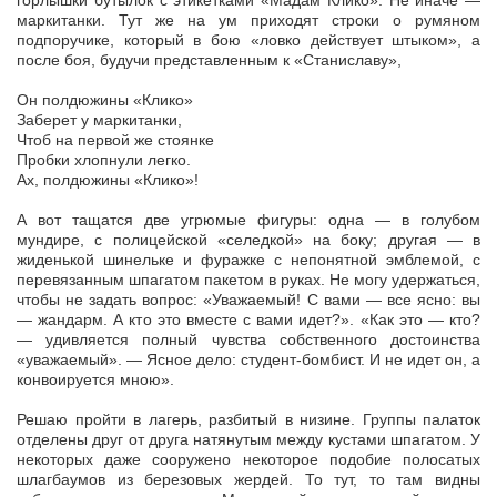
горлышки бутылок с этикетками «Мадам Клико». Не иначе —
маркитанки. Тут же на ум приходят строки о румяном
подпоручике, который в бою «ловко действует штыком», а
после боя, будучи представленным к «Станиславу»,
Он полдюжины «Клико»
Заберет у маркитанки,
Чтоб на первой же стоянке
Пробки хлопнули легко.
Ах, полдюжины «Клико»!
А вот тащатся две угрюмые фигуры: одна — в голубом
мундире, с полицейской «селедкой» на боку; другая — в
жиденькой шинельке и фуражке с непонятной эмблемой, с
перевязанным шпагатом пакетом в руках. Не могу удержаться,
чтобы не задать вопрос: «Уважаемый! С вами — все ясно: вы
— жандарм. А кто это вместе с вами идет?». «Как это — кто?
— удивляется полный чувства собственного достоинства
«уважаемый». — Ясное дело: студент-бомбист. И не идет он, а
конвоируется мною».
Решаю пройти в лагерь, разбитый в низине. Группы палаток
отделены друг от друга натянутым между кустами шпагатом. У
некоторых даже сооружено некоторое подобие полосатых
шлагбаумов из березовых жердей. То тут, то там видны