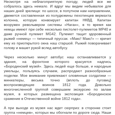
Несмотря на неблагоприятную погоду, людей все же
собралось здесь немало. И вдруг мы видим небывалое для
наших дней зрелище: по шоссе, в попутном нам направлении,
движется составленная из полудюжины пехотинцев вермахта
колонна, которую конвоирует капитан НКВД. Капитан
вооружен револьвером системы «Наган», в то время как
немцы имеют при себе несколько пистолет-пулеметов МР40 и
даже ручной пулемет MG42. Пулемет тащит здоровенный
рыжий «немец» — типичный пруссак. «Макс! Макс!» — кричит
ему из приоткрытого окна наш старшой. Рыжий поворачивает
голову и машет рукой вслед автобусу.
Через несколько минут автобус наш останавливается у
здания, на фронтоне которого красуется надпись
«Бородинский музей». Здесь людей еще больше, и народные
умельцы, пользуясь случаем, распродают разнообразные
поделки. Мое внимание привлекают оловянные солдатики —
миниатюры, весьма точно (вплоть до пуговиц)
воспроизводящие воинов 1812 года. Довольно
многочисленной группой совершаем экскурсию по залам
музея, в которых размещена экспозиция «Бородинское
сражение в Отечественной войне 1812 года».
А при выходе из музея нас ждет сюрприз: в сторонке стоит
группа «немцев», которых мы обогнали по дороге сюда. Наши