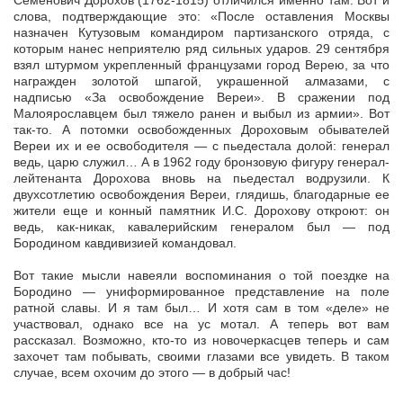
Семенович Дорохов (1762-1815) отличился именно там. Вот и
слова, подтверждающие это: «После оставления Москвы
назначен Кутузовым командиром партизанского отряда, с
которым нанес неприятелю ряд сильных ударов. 29 сентября
взял штурмом укрепленный французами город Верею, за что
награжден золотой шпагой, украшенной алмазами, с
надписью «За освобождение Вереи». В сражении под
Малоярославцем был тяжело ранен и выбыл из армии». Вот
так-то. А потомки освобожденных Дороховым обывателей
Вереи их и ее освободителя — с пьедестала долой: генерал
ведь, царю служил… А в 1962 году бронзовую фигуру генерал-
лейтенанта Дорохова вновь на пьедестал водрузили. К
двухсотлетию освобождения Вереи, глядишь, благодарные ее
жители еще и конный памятник И.С. Дорохову откроют: он
ведь, как-никак, кавалерийским генералом был — под
Бородином кавдивизией командовал.
Вот такие мысли навеяли воспоминания о той поездке на
Бородино — униформированное представление на поле
ратной славы. И я там был… И хотя сам в том «деле» не
участвовал, однако все на ус мотал. А теперь вот вам
рассказал. Возможно, кто-то из новочеркасцев теперь и сам
захочет там побывать, своими глазами все увидеть. В таком
случае, всем охочим до этого — в добрый час!