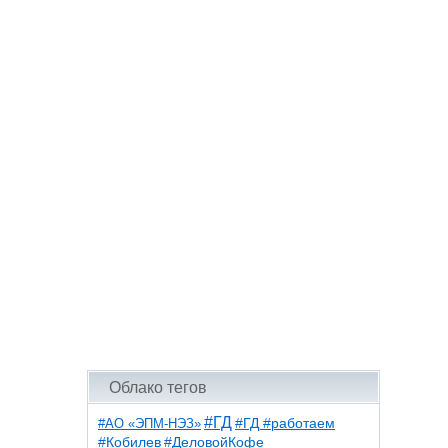
Облако тегов
#ГД
#АО «ЭПМ-НЭЗ»
#ГД #работаем
#ДеловойКофе
#Кобилев