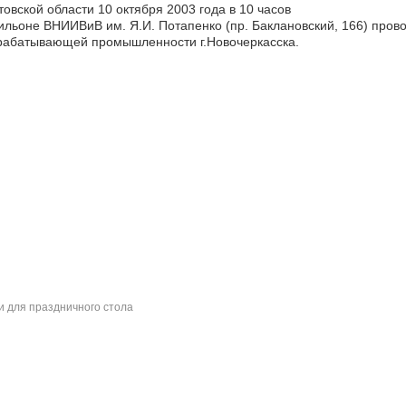
товской области 10 октября 2003 года в 10 часов
ильоне ВНИИВиВ им. Я.И. Потапенко (пр. Баклановский, 166) про
рабатывающей промышленности г.Новочеркасска.
и для праздничного стола