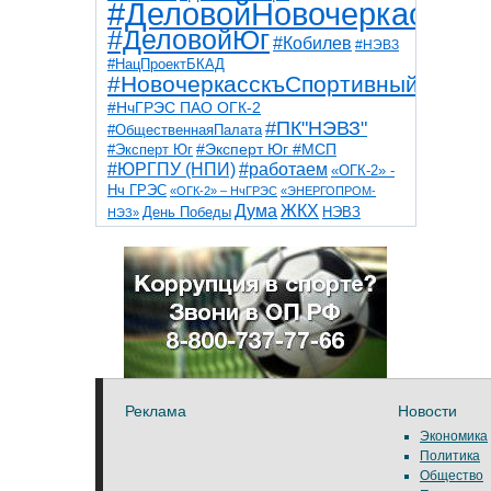
#ДеловойНовочеркасск
#ДеловойЮг
#Кобилев
#НЭВЗ
#НацПроектБКАД
#НовочеркасскъСпортивный
#НчГРЭС ПАО ОГК-2
#ПК"НЭВЗ"
#ОбщественнаяПалата
#Эксперт Юг
#Эксперт Юг #МСП
#ЮРГПУ (НПИ)
#работаем
«ОГК-2» -
Нч ГРЭС
«ОГК-2» – НчГРЭС
«ЭНЕРГОПРОМ-
Дума
ЖКХ
НЭВЗ
День Победы
НЭЗ»
ТНТ
НчГРЭС
Победа
Собор
ТПП
благоустройство
ветераны
выборы
дети
дороги
казаки
коррупция
космос
парк
общественная палата
пожар
роща
спорт
художники
театр
транспорт
Реклама
Новости
Экономика
Политика
Общество