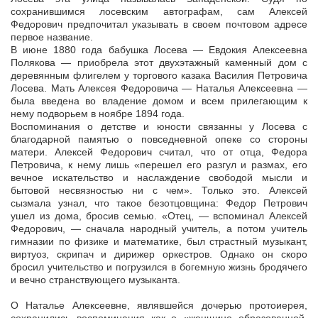
сохранившимся лосевским автографам, сам Алексей
Федорович предпочитал указывать в своем почтовом адресе
первое название.
В июне 1880 года бабушка Лосева — Евдокия Алексеевна
Полякова — приобрела этот двухэтажный каменный дом с
деревянным флигелем у торгового казака Василия Петровича
Лосева. Мать Алексея Федоровича — Наталья Алексеевна —
была введена во владение домом и всем прилегающим к
нему подворьем в ноябре 1894 года.
Воспоминания о детстве и юности связанны у Лосева с
благодарной памятью о повседневной опеке со стороны
матери. Алексей Федорович считал, что от отца, Федора
Петровича, к нему лишь «перешел его разгул и размах, его
вечное искательство и наслаждение свободой мысли и
бытовой несвязностью ни с чем». Только это. Алексей
сызмала узнал, что такое безотцовщина: Федор Петрович
ушел из дома, бросив семью. «Отец, — вспоминал Алексей
Федорович, — сначала народный учитель, а потом учитель
гимназии по физике и математике, был страстный музыкант,
виртуоз, скрипач и дирижер оркестров. Однако он скоро
бросил учительство и погрузился в богемную жизнь бродячего
и вечно странствующего музыканта.
О Наталье Алексеевне, являвшейся дочерью протоиерея,