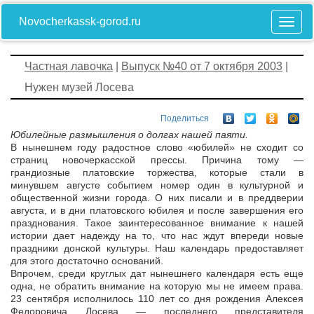
Novocherkassk-gorod.ru
Частная лавочка
|
Выпуск №40 от 7 октября 2003
|
Нужен музей Лосева
Поделиться
Юбилейные размышления о долгах нашей паяти.
В нынешнем году радостное слово «юбилей» не сходит со
страниц новочеркасской прессы. Причина тому —
грандиозные платовские торжества, которые стали в
минувшем августе событием номер один в культурной и
общественной жизни города. О них писали и в преддверии
августа, и в дни платовского юбилея и после завершения его
празднования. Такое заинтересованное внимание к нашей
истории дает надежду на то, что нас ждут впереди новые
праздники донской культуры. Наш календарь предоставляет
для этого достаточно оснований.
Впрочем, среди круглых дат нынешнего календаря есть еще
одна, не обратить внимание на которую мы не имеем права.
23 сентября исполнилось 110 лет со дня рождения Алексея
Федоровича Лосева — последнего представителя