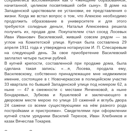
сохранились воспоминания как о «женщине образованной,
начитанной, целиком посвятившей себя сыну». В доме на
Западенской царствовали ее установки, ее представления о
жизни. Когда же встал вопрос о том, что Алексею необходимо
продолжить образование в университете и для этого
требуются солидные деньги, Наталья Алексеевна решила
получить их, продав дом. Покупателем стал сосед Лосевых
Иван Иванович Василевский, живший совсем рядом — за
углом на Комитетской улице. Купчая была составлена 29
апреля 1911 года и утверждена нотариусом И. П. Слесаревым
на следующий день. За свое приобретение Василевский
заплатил четыре тысячи рублей.
В купчей крепости, составленной при продаже дома, была
сделана такая запись: «…я, Лосева, продала ему,
Василевскому, собственно принадлежащее мне недвижимое
имение, состоящее в г. Новочеркасске в полицейском участке
33 квартала по бывшей Западенской улице под номером 62, а
ныне — 47 в смежности с местами Янченковой, а ныне
Бондаревых, Зубкова и Кушелевой и заключающего в
дворовом месте мерою по улице 10 саженей и вглубь двора
24 сажени со всеми существующими на нём разного рода
постройками и пристроями». Свидетелями при оформлении
купчей стали урядники Василий Терехов, Иван Хлебников и
казак Вячеслав Токарев.