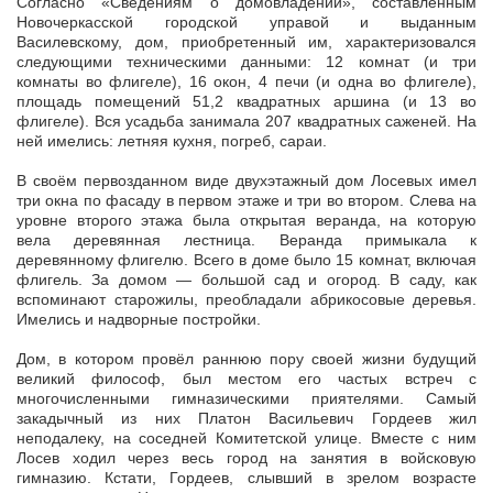
Согласно «Сведениям о домовладении», составленным
Новочеркасской городской управой и выданным
Василевскому, дом, приобретенный им, характеризовался
следующими техническими данными: 12 комнат (и три
комнаты во флигеле), 16 окон, 4 печи (и одна во флигеле),
площадь помещений 51,2 квадратных аршина (и 13 во
флигеле). Вся усадьба занимала 207 квадратных саженей. На
ней имелись: летняя кухня, погреб, сараи.
В своём первозданном виде двухэтажный дом Лосевых имел
три окна по фасаду в первом этаже и три во втором. Слева на
уровне второго этажа была открытая веранда, на которую
вела деревянная лестница. Веранда примыкала к
деревянному флигелю. Всего в доме было 15 комнат, включая
флигель. За домом — большой сад и огород. В саду, как
вспоминают старожилы, преобладали абрикосовые деревья.
Имелись и надворные постройки.
Дом, в котором провёл раннюю пору своей жизни будущий
великий философ, был местом его частых встреч с
многочисленными гимназическими приятелями. Самый
закадычный из них Платон Васильевич Гордеев жил
неподалеку, на соседней Комитетской улице. Вместе с ним
Лосев ходил через весь город на занятия в войсковую
гимназию. Кстати, Гордеев, слывший в зрелом возрасте