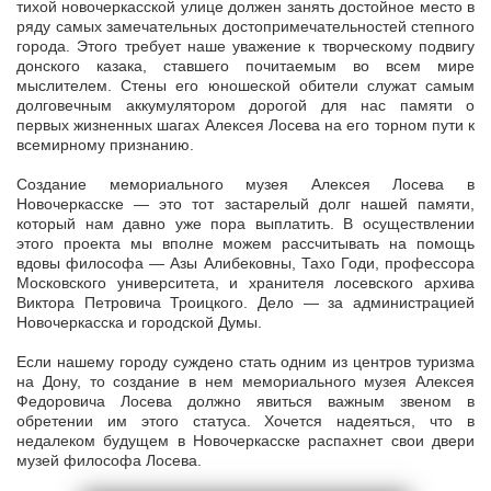
тихой новочеркасской улице должен занять достойное место в
ряду самых замечательных достопримечательностей степного
города. Этого требует наше уважение к творческому подвигу
донского казака, ставшего почитаемым во всем мире
мыслителем. Стены его юношеской обители служат самым
долговечным аккумулятором дорогой для нас памяти о
первых жизненных шагах Алексея Лосева на его торном пути к
всемирному признанию.
Создание мемориального музея Алексея Лосева в
Новочеркасске — это тот застарелый долг нашей памяти,
который нам давно уже пора выплатить. В осуществлении
этого проекта мы вполне можем рассчитывать на помощь
вдовы философа — Азы Алибековны, Тахо Годи, профессора
Московского университета, и хранителя лосевского архива
Виктора Петровича Троицкого. Дело — за администрацией
Новочеркасска и городской Думы.
Если нашему городу суждено стать одним из центров туризма
на Дону, то создание в нем мемориального музея Алексея
Федоровича Лосева должно явиться важным звеном в
обретении им этого статуса. Хочется надеяться, что в
недалеком будущем в Новочеркасске распахнет свои двери
музей философа Лосева.