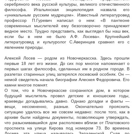
серебряного века русской культуры, великого отечественного
философа. Итальянская энциклопедия назвала его
«уникальным русским мудрецом». Известный литературовед
профессор П.Гуревич написал о нем: «В пантеоне
современных мыслителей ему безоговорочно принадлежит
видное место. Трудно представить, как выглядел бы наш век,
если бы в нем не было А.Ф. Лосева». Крупнейший
литературовед и культуролог С.Аверинцев сравнил его с
явлением природы.
Алексей Лосев — родом из Новочеркасска. Здесь прошли
первые 18 лет его жизни. До сих пор многое напоминает о
первых шагах философа, сделанных им в родном городе. В
разлетах старинных улиц затерялся лосевский особняк. Он —
немой свидетель начала биографии Алескея Федоровича. Его
камни многое помнят.
О том, что в Новочеркасске сохранился дом, в котором
будущий мыслитель провел детские и юношеские годы,
краеведы догадывались давно. Однако догадки и факты —
вещи, несомненно, разные. Окончательно прояснить
ситуацию удалось все же совсем недавно: после того, как в
архиве были найдены документы, позволяющие утверждать,
что разыскивавшийся дом расположен вблизи от Платовского
проспекта на улице Кирова под номером 73. Во времена
Лосева эта улица называлась Западенской. Судя по