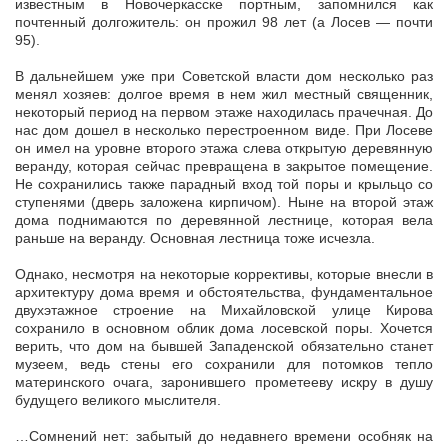
известным в Новочеркасске портным, запомнился как
почтенный долгожитель: он прожил 98 лет (а Лосев — почти
95).
В дальнейшем уже при Советской власти дом несколько раз
менял хозяев: долгое время в нем жил местный священник,
некоторый период на первом этаже находилась прачечная. До
нас дом дошел в несколько перестроенном виде. При Лосеве
он имел на уровне второго этажа слева открытую деревянную
веранду, которая сейчас превращена в закрытое помещение.
Не сохранились также парадный вход той поры и крыльцо со
ступенями (дверь заложена кирпичом). Ныне на второй этаж
дома поднимаются по деревянной лестнице, которая вела
раньше на веранду. Основная лестница тоже исчезла.
Однако, несмотря на некоторые коррективы, которые внесли в
архитектуру дома время и обстоятельства, фундаментальное
двухэтажное строение на Михайловской улице Кирова
сохранило в основном облик дома лосевской поры. Хочется
верить, что дом на бывшей Западенской обязательно станет
музеем, ведь стены его сохранили для потомков тепло
материнского очага, заронившего прометееву искру в душу
будущего великого мыслителя.
…Сомнений нет: забытый до недавнего времени особняк на