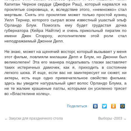
Капитан Черное сердце (Джефри Раш), который нарвался на
проклятые сокровища, и, вследствие этого, «немножко» стал
мертвым. Снять это проклятие может только простой кузнец
Уилл Тернер, которого сыграл всем известный ушастый эльф
Орландо Блум. Помогать ему будет грудастая дочка
губернатора (Кейра Найтли) и очень прикольный пиратик по
имени Джек Спэрроу, исполнителем этой роли стал
неподражаемый Джонни Депп.
Не знаю, может на щенячий восторг, который вызывает у меня
этот фильм, повлияли милашки Депп и Блум, но Джонни был
великолепен! Эта его манера подкатывать глазки заставляет
таких истеричных дамочек, как я, приходить в состояние
легкого шока. И еще, если вас не заинтересует ни сюжет, ни
актеры, есть еще одно примечательное свойство фильма:
здесь вы увидите натуральный цвет волос Орландо Блума, а
не те жалкие крашеные патлы, которыми он усиленно трясет
во «Властелине колец».
Поделиться
←
Закуски для праздничного стола
Выборы -2003
→