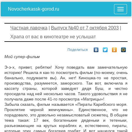
Novocherkassk-gorod.ru
Частная лавочка
|
Выпуск №40 от 7 октября 2003
|
Храпа от вас в кинотеатре не услышат
Поделиться
Мой супер-фильм
Э-э-х, привет, ребятки! Хочу поведать вам замечательную
историю! Решила я как-то посмотреть фильм (по-моему, очень
банально, подумаете вы). Ан, нет! Киношка-то не простая,
производства, разумеется, заморского. Так вот, включила я
кассету страны, которой заведует дядя Буш, и честно
просидела над ней несколько часов. Такого удовольствия я не
получала даже после 41-го просмотра «Матрицы»!
Забыла сказать, фильм называется «Пираты Карибского моря.
Проклятие черной жемчужины». Единственное, что не
порадовало, это довольно незамысловатый сюжетец. В общем
тема такая: 17 век, богатенькие дяденьки и тетеньки,
разъезжающие на крутых кораблях и, естественно, пираты,
которые этих самых богатеев грабят. И вот нашелся такой