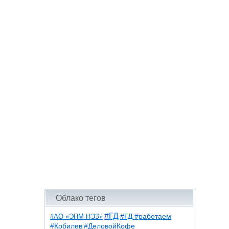
Облако тегов
#ГД
#АО «ЭПМ-НЭЗ»
#ГД #работаем
#ДеловойКофе
#Кобилев