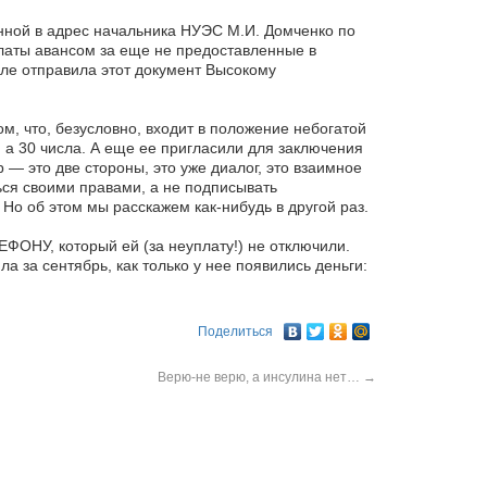
анной в адрес начальника НУЭС М.И. Домченко по
латы авансом за еще не предоставленные в
деле отправила этот документ Высокому
м, что, безусловно, входит в положение небогатой
, а 30 числа. А еще ее пригласили для заключения
 — это две стороны, это уже диалог, это взаимное
ться своими правами, а не подписывать
 Но об этом мы расскажем как-нибудь в другой раз.
ЕФОНУ, который ей (за неуплату!) не отключили.
 за сентябрь, как только у нее появились деньги:
Поделиться
Верю-не верю, а инсулина нет…
→