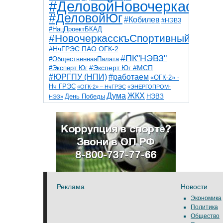
#ДеловойНовочеркасск
#ДеловойЮг
#Кобилев
#НЭВЗ
#НацПроектБКАД
#НовочеркасскъСпортивный
#НчГРЭС ПАО ОГК-2
#ПК"НЭВЗ"
#ОбщественнаяПалата
#Эксперт Юг
#Эксперт Юг #МСП
#ЮРГПУ (НПИ)
#работаем
«ОГК-2» -
Нч ГРЭС
«ОГК-2» – НчГРЭС
«ЭНЕРГОПРОМ-
Дума
ЖКХ
НЭВЗ
День Победы
НЭЗ»
ТНТ
НчГРЭС
Победа
Собор
ТПП
благоустройство
ветераны
выборы
дети
дороги
казаки
коррупция
космос
парк
общественная палата
пожар
роща
спорт
художники
театр
транспорт
Реклама
Новости
Экономика
Политика
Общество