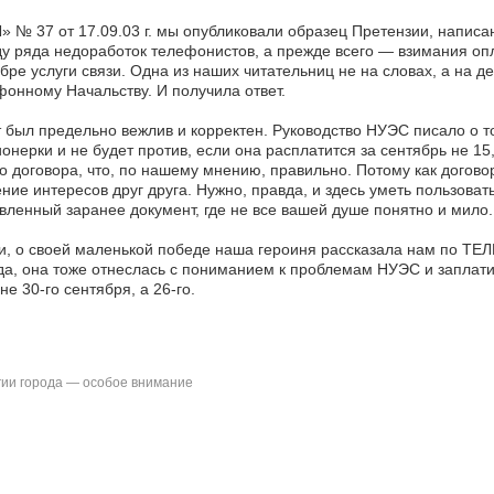
» № 37 от 17.09.03 г. мы опубликовали образец Претензии, напис
у ряда недоработок телефонистов, а прежде всего — взимания оп
бре услуги связи. Одна из наших читательниц не на словах, а на 
онному Начальству. И получила ответ.
 был предельно вежлив и корректен. Руководство НУЭС писало о то
онерки и не будет против, если она расплатится за сентябрь не 15
о договора, что, по нашему мнению, правильно. Потому как договор
ние интересов друг друга. Нужно, правда, и здесь уметь пользова
вленный заранее документ, где не все вашей душе понятно и мило.
и, о своей маленькой победе наша героиня рассказала нам по ТЕЛ
а, она тоже отнеслась с пониманием к проблемам НУЭС и заплатила
не 30-го сентября, а 26-го.
ии города — особое внимание