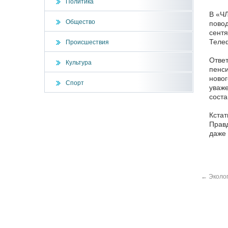
Политика
В «ЧЛ
Общество
повод
сентя
Телеф
Происшествия
Ответ
Культура
пенси
новог
Спорт
уваже
соста
Кстат
Правд
даже 
←
Эколог